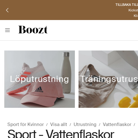
UPPTÄCK
Hitt
K
Löputrustning
Sport för Kvinnor
Visa allt
Utrustning
Vattenflaskor
Sport - Vattenflaskor