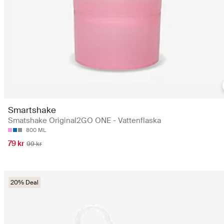
Smartshake
Smatshake Original2GO ONE - Vattenflaska
800 ML
79 kr
99 kr
20% Deal