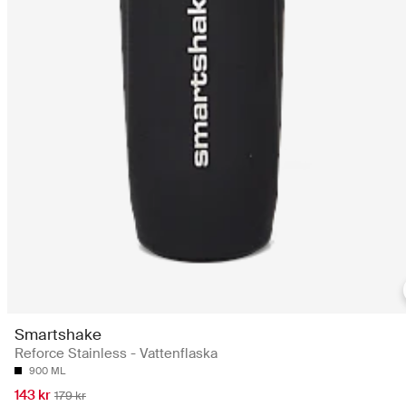
Smartshake
Reforce Stainless - Vattenflaska
900 ML
143 kr
179 kr