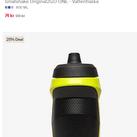
Smatshake Original2GO ONE - Vattenflaska
800 ML
74 kr
99 kr
25% Deal