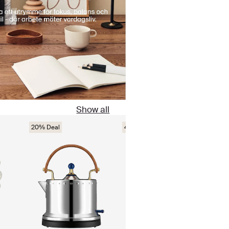
Show all
20% Deal
45% Deal
25%