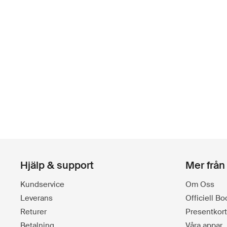
Hjälp & support
Mer från
Kundservice
Om Oss
Leverans
Officiell B
Returer
Presentkort
Betalning
Våra appar