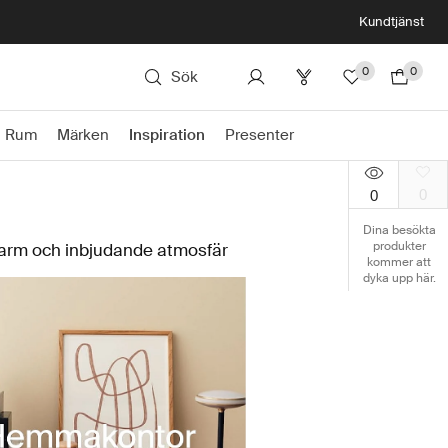
Kundtjänst
0
0
Sök
Rum
Märken
Inspiration
Presenter
0
0
Dina besökta
produkter
 varm och inbjudande atmosfär
kommer att
dyka upp här.