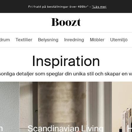
Fri frakt på beställningar över 499kr* -
*Läs mer
drum
Textilier
Belysning
Inredning
Möbler
Utemiljö
Inspiration
nliga detaljer som speglar din unika stil och skapar en