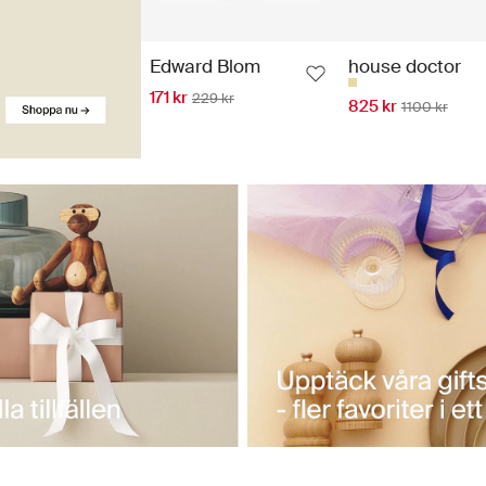
Edward Blom
house doctor
171 kr
229 kr
825 kr
1100 kr
Shoppa uteliv →
Kök
iljö
Sovrum
platsen till liv