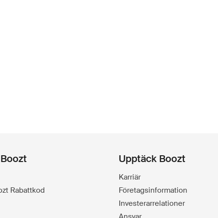
 Boozt
Upptäck Boozt
Karriär
oozt Rabattkod
Företagsinformation
Investerarrelationer
Ansvar