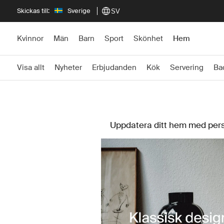
Skickas till:
Sverige
SV
Kvinnor
Män
Barn
Sport
Skönhet
Hem
Visa allt
Nyheter
Erbjudanden
Kök
Servering
Ba
Uppdatera ditt hem med perso