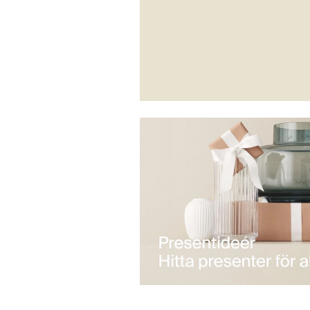
Utem
Dags att väcka ute