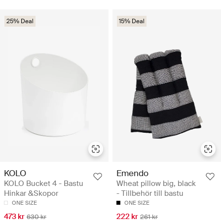
25% Deal
15% Deal
KOLO
Emendo
KOLO Bucket 4 - Bastu
Wheat pillow big, black
Hinkar &Skopor
- Tillbehör till bastu
ONE SIZE
ONE SIZE
473 kr
222 kr
630 kr
261 kr