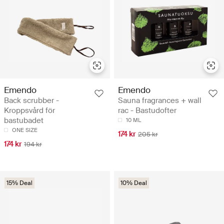
Emendo
Emendo
Back scrubber -
Sauna fragrances + wall
Kroppsvård för
rac - Bastudofter
bastubadet
10 ML
ONE SIZE
174 kr
205 kr
174 kr
194 kr
15% Deal
10% Deal