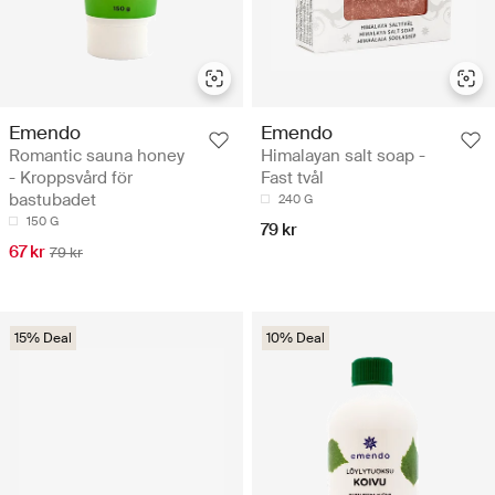
Emendo
Emendo
Romantic sauna honey
Himalayan salt soap -
- Kroppsvård för
Fast tvål
bastubadet
240 G
150 G
79 kr
67 kr
79 kr
15% Deal
10% Deal