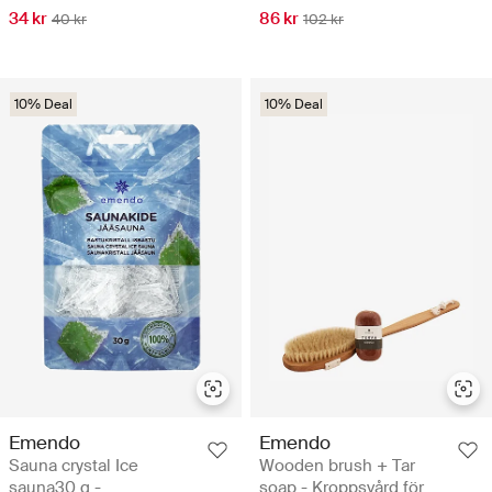
34 kr
86 kr
40 kr
102 kr
10% Deal
10% Deal
Emendo
Emendo
Sauna crystal Ice
Wooden brush + Tar
sauna30 g -
soap - Kroppsvård för