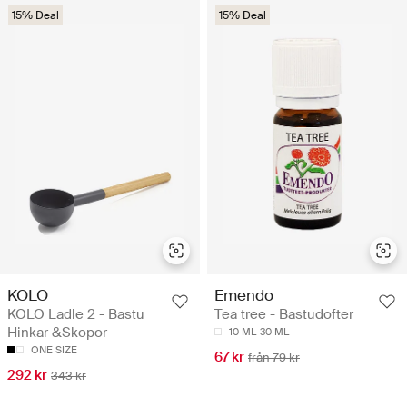
15% Deal
15% Deal
KOLO
Emendo
KOLO Ladle 2 - Bastu
Tea tree - Bastudofter
Hinkar &Skopor
10 ML
30 ML
ONE SIZE
67 kr
från 79 kr
292 kr
343 kr