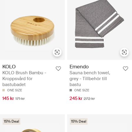
KOLO
Emendo
KOLO Brush Bambu -
Sauna bench towel,
Kroppsvård för
grey - Tillbehör till
bastubadet
bastu
ONE SIZE
ONE SIZE
145 kr
245 kr
171 kr
272 kr
15% Deal
15% Deal