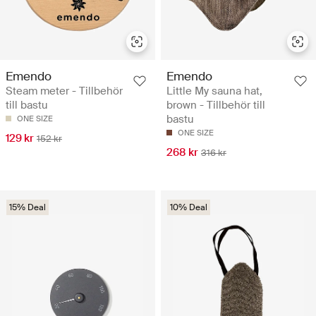
Emendo
Emendo
Steam meter - Tillbehör
Little My sauna hat,
till bastu
brown - Tillbehör till
bastu
ONE SIZE
ONE SIZE
129 kr
152 kr
268 kr
316 kr
15% Deal
10% Deal