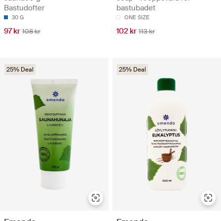
Bastudofter
bastubadet
30 G
ONE SIZE
97 kr
102 kr
108 kr
113 kr
25% Deal
25% Deal