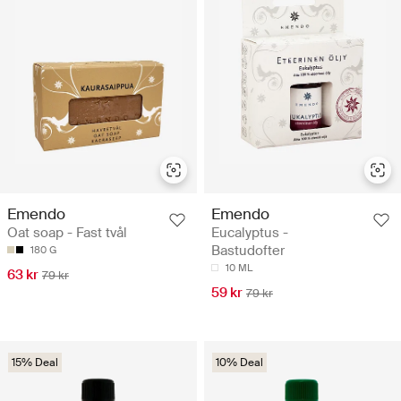
Emendo
Emendo
Oat soap - Fast tvål
Eucalyptus -
Bastudofter
180 G
10 ML
63 kr
79 kr
59 kr
79 kr
15% Deal
10% Deal