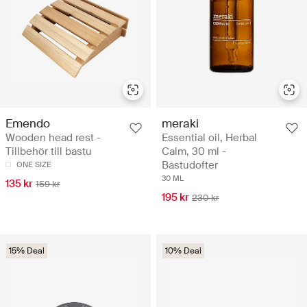
Emendo
meraki
Wooden head rest -
Essential oil, Herbal
Tillbehör till bastu
Calm, 30 ml -
Bastudofter
ONE SIZE
30 ML
135 kr
159 kr
195 kr
230 kr
15% Deal
10% Deal