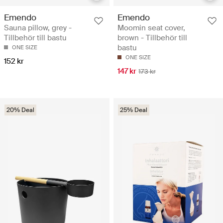
Emendo
Emendo
Sauna pillow, grey -
Moomin seat cover,
Tillbehör till bastu
brown - Tillbehör till
bastu
ONE SIZE
ONE SIZE
152 kr
147 kr
173 kr
20% Deal
25% Deal