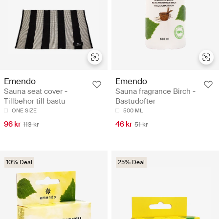
Emendo
Emendo
Sauna seat cover -
Sauna fragrance Birch -
Tillbehör till bastu
Bastudofter
ONE SIZE
500 ML
96 kr
46 kr
113 kr
51 kr
10% Deal
25% Deal