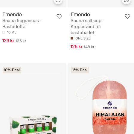
Emendo
Emendo
Sauna fragrances -
Sauna salt cup -
Bastudofter
Kroppsvård för
bastubadet
10 ML
ONE SIZE
123 kr
136 kr
125 kr
148 kr
10% Deal
15% Deal