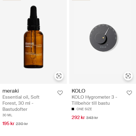
meraki
KOLO
Essential oil, Soft
KOLO Hygrometer 3 -
Forest, 30 ml -
Tillbehör till bastu
Bastudofter
ONE SIZE
30 ML
292 kr
343 kr
195 kr
230 kr