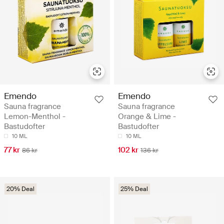
Emendo
Emendo
Sauna fragrance
Sauna fragrance
Lemon-Menthol -
Orange & Lime -
Bastudofter
Bastudofter
10 ML
10 ML
77 kr
102 kr
86 kr
136 kr
20% Deal
25% Deal