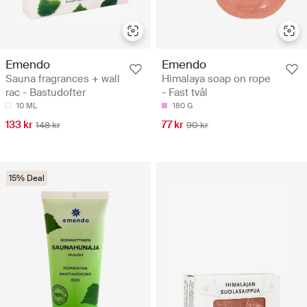
Emendo
Emendo
Sauna fragrances + wall
Himalaya soap on rope
rac - Bastudofter
- Fast tvål
10 ML
180 G
133 kr
77 kr
148 kr
90 kr
15% Deal