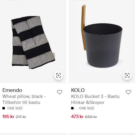
Emendo
KOLO
Wheat pillow, black -
KOLO Bucket 3 - Bastu
Tillbehör till bastu
Hinkar &Skopor
ONE SIZE
ONE SIZE
195 kr
473 kr
217 kr
630 kr