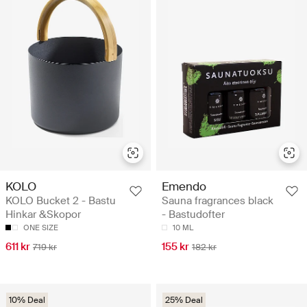
KOLO
Emendo
KOLO Bucket 2 - Bastu
Sauna fragrances black
Hinkar &Skopor
- Bastudofter
ONE SIZE
10 ML
611 kr
155 kr
719 kr
182 kr
10% Deal
25% Deal