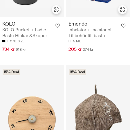
KOLO
Emendo
KOLO Bucket + Ladle -
Inhalator + inalator oil -
Bastu Hinkar &Skopor
Tillbehör till bastu
ONE SIZE
5 ML
734 kr
205 kr
918 kr
274 kr
15% Deal
15% Deal