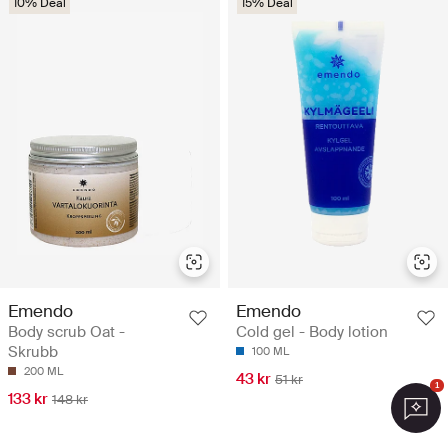
10% Deal
15% Deal
Emendo
Emendo
Body scrub Oat -
Cold gel - Body lotion
Skrubb
100 ML
200 ML
43 kr
51 kr
1
133 kr
148 kr