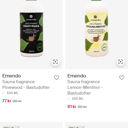
Emendo
Emendo
Sauna fragrance
Sauna fragrance
Pinewood - Bastudofter
Lemon-Menthol -
Bastudofter
500 ML
500 ML
77 kr
90 kr
81 kr
90 kr