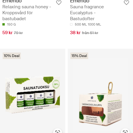
Emendo
Emendo
Relaxing sauna honey -
Sauna fragrance
Kroppsvård för
Eucalyptus -
bastubadet
Bastudofter
150 G
500 ML
1000 ML
59 kr
38 kr
79 kr
från 51 kr
10% Deal
15% Deal