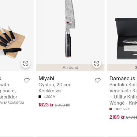
Allround
3
s
Miyabi
Damascus 
 with
Gyutoh, 20 cm -
Santoku Knif
 board,
Kockknivar
Vegetable K
ärbrädor
+ Utility Kn
L:20CM
Wengé - Kni
M|12.5CM|9CM
1823 kr
3039 kr
ONE SIZE
2189 kr
5474 