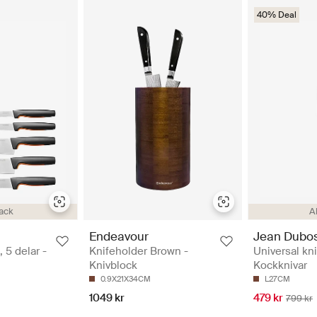
40% Deal
ack
A
Endeavour
Jean Dubo
, 5 delar -
Knifeholder Brown -
Universal kni
Knivblock
Kockknivar
0.9X21X34CM
L27CM
1049 kr
479 kr
799 kr