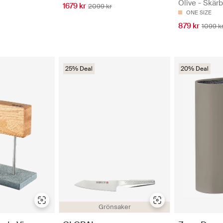
Olive - Skär
1679 kr
2099 kr
ONE SIZE
879 kr
1099 k
25% Deal
20% Deal
Grönsaker