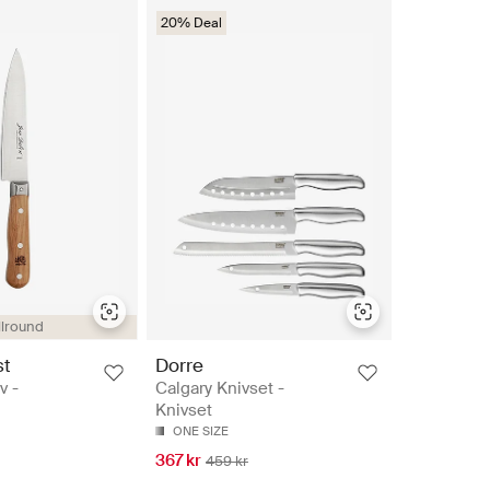
20% Deal
llround
st
Dorre
v -
Calgary Knivset -
Knivset
ONE SIZE
367 kr
459 kr