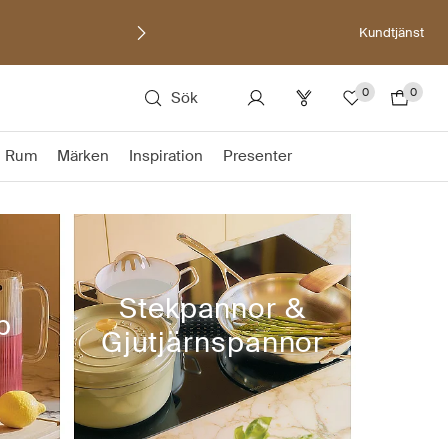
Kundtjänst
0
0
Sök
Rum
Märken
Inspiration
Presenter
Stekpannor &
p
Gjutjärnspannor