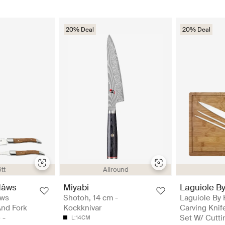
20% Deal
20% Deal
tt
Allround
Hâws
Miyabi
Laguiole B
âws
Shotoh, 14 cm -
Laguiole By
And Fork
Kockknivar
Carving Knif
 -
Set W/ Cutti
L:14CM