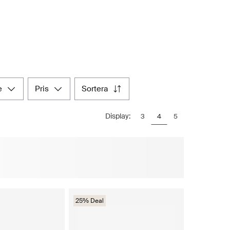
e
pris
sortera
Display:
3
4
5
25% Deal