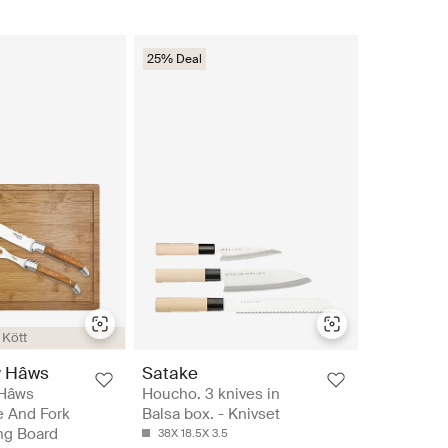
25% Deal
Kött
y Hâws
Satake
 Hâws
Houcho. 3 knives in
e And Fork
Balsa box. - Knivset
ng Board
38X 18.5X 3.5