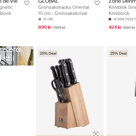
e de Vie
GLOBAL
Zone Denm
gnetic
Grönsakshacka Oriental
Knivblok Sin
block
15 cm - Grönsaksknivar
Knivblock
15 CM
16.8X8.7X23.
899 kr
424 kr
1199 kr
530 kr
25% Deal
25% Deal