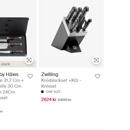
-pack
by Hâws
Zwilling
e 31,7 Cm +
Knivblockset +KiS -
nife 30 Cm
Knivset
ife 24Cm
ONE SIZE
vset
2624 kr
3499 kr
kr