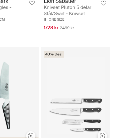
ark
Lion Sabatier
gles -
Knivset Pluton 5 delar
Stål/Svart - Knivset
7CM
ONE SIZE
1728 kr
2469 kr
40% Deal