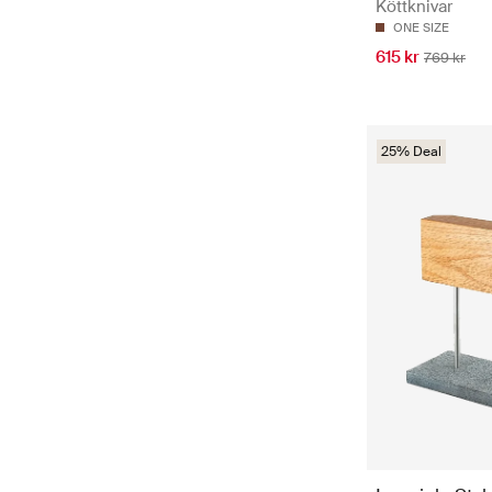
Köttknivar
ONE SIZE
615 kr
769 kr
25% Deal