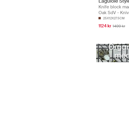
Laguiole Styl
Knife block ma
Oak SdV - Kniv
25X12X27.5CM
1124 kr
1499 kr