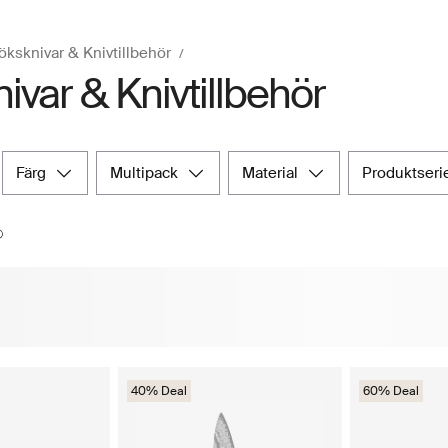
öksknivar & Knivtillbehör
ivar & Knivtillbehör
färg
multipack
material
produktseri
40% Deal
60% Deal