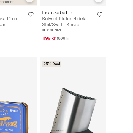
önsaker
Lion Sabatier
ka 14 cm -
Knivset Pluton 4 delar
var
Stål/Svart - Knivset
ONE SIZE
1199 kr
1999 kr
25% Deal