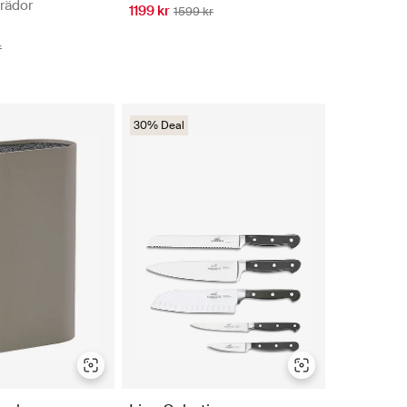
brädor
1199 kr
1599 kr
r
30% Deal