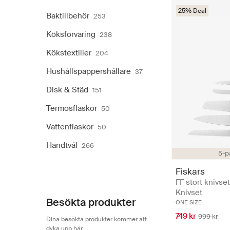
25% Deal
Baktillbehör
253
Köksförvaring
238
Kökstextilier
204
Hushållspappershållare
37
Disk & Städ
151
Termosflaskor
50
Vattenflaskor
50
Handtvål
266
5-p
Fiskars
FF stort knivset
Knivset
Besökta produkter
ONE SIZE
749 kr
999 kr
Dina besökta produkter kommer att
dyka upp här.