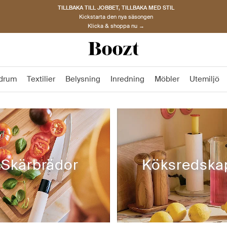
TILLBAKA TILL JOBBET, TILLBAKA MED STIL
Kickstarta den nya säsongen
Klicka & shoppa nu →
drum
Textilier
Belysning
Inredning
Möbler
Utemiljö
Skärbrädor
Köksredska