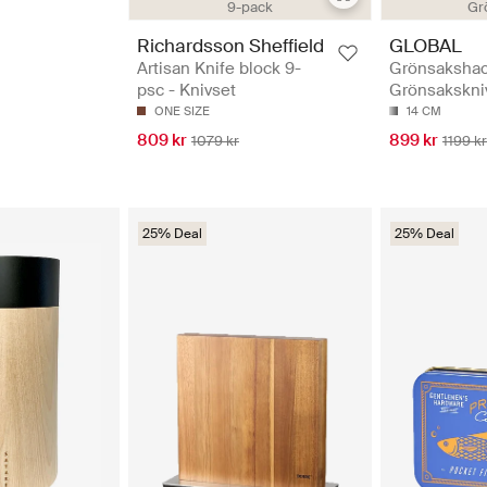
9-pack
Gr
Richardsson Sheffield
GLOBAL
Artisan Knife block 9-
Grönsakshac
psc - Knivset
Grönsakskni
ONE SIZE
14 CM
809 kr
899 kr
1079 kr
1199 kr
25% Deal
25% Deal