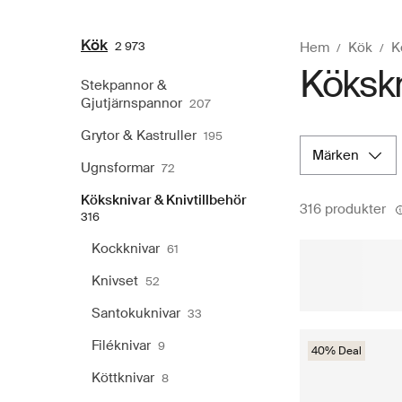
Kök
2 973
Hem
Kök
K
Kökskn
Stekpannor &
Gjutjärnspannor
207
Grytor & Kastruller
195
märken
Ugnsformar
72
Köksknivar & Knivtillbehör
316 produkter
316
Kockknivar
61
Knivset
52
Santokuknivar
33
Filéknivar
9
40% Deal
Köttknivar
8