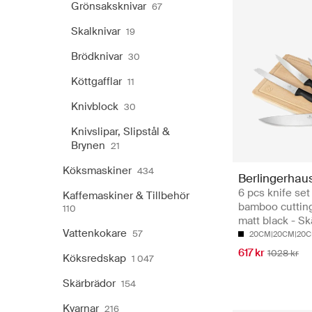
Grönsaksknivar
67
Skalknivar
19
Brödknivar
30
Köttgafflar
11
Knivblock
30
Knivslipar, Slipstål &
Brynen
21
Köksmaskiner
434
Berlingerhau
6 pcs knife set
Kaffemaskiner & Tillbehör
bamboo cutting
110
matt black - Sk
Vattenkokare
57
20CM|20CM|20C
617 kr
1028 kr
Köksredskap
1 047
Skärbrädor
154
Kvarnar
216