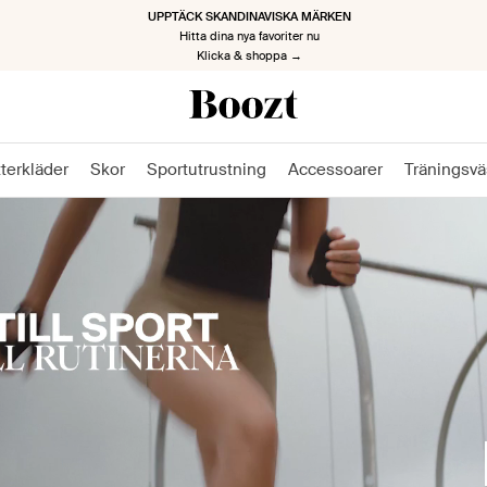
TILLBAKA TILL JOBBET, TILLBAKA MED STIL
Kickstarta den nya säsongen
Klicka & shoppa nu →
tterkläder
Skor
Sportutrustning
Accessoarer
Träningsvä