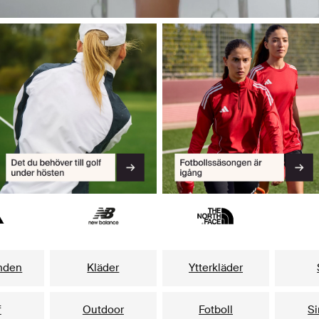
nden
Kläder
Ytterkläder
f
Outdoor
Fotboll
S