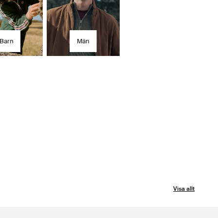
Barn
Män
Visa allt