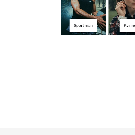
Sport män
Kvinn