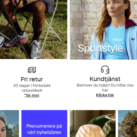
Kundtjänst
Fri retur
Behöver du hjälp? Du hittar oss
30 dagar | Förbetald
här
returetikett
Klicka här
*Se mer
Upptäck våra kategorier och börja shoppa