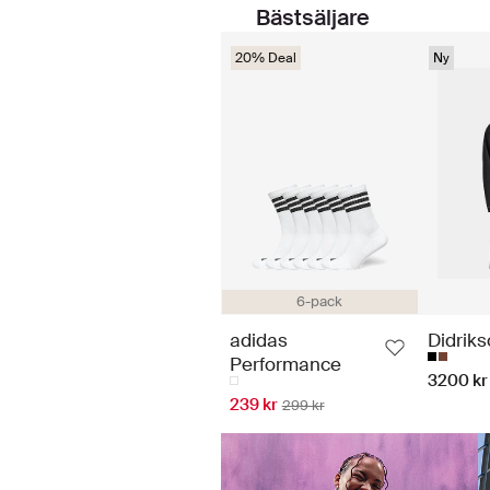
Bästsäljare
20% Deal
Ny
6-pack
adidas
Didrik
Performance
3200 kr
239 kr
299 kr