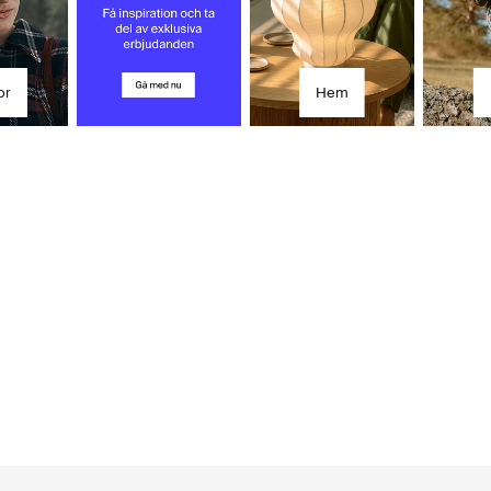
or
Hem