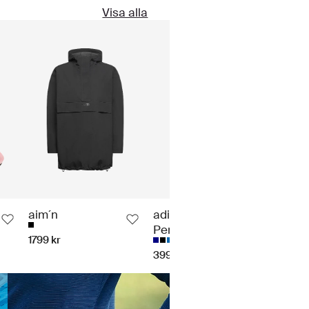
Visa alla
aim´n
adidas
On
Performance
1799 kr
550 k
399 kr