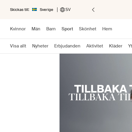
Skickas till:
Sverige
SV
Kvinnor
Män
Barn
Sport
Skönhet
Hem
Visa allt
Nyheter
Erbjudanden
Aktivitet
Kläder
Y