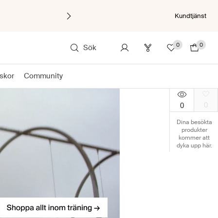
Kundtjänst
0
0
Sök
skor
Community
0
0
Dina besökta
produkter
kommer att
dyka upp här.