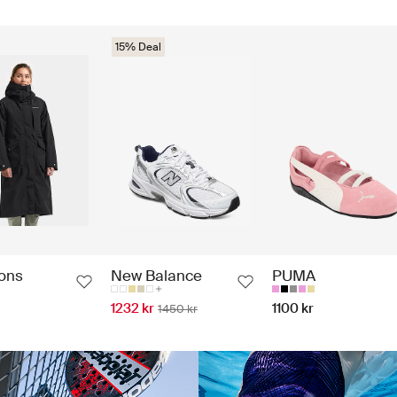
15% Deal
sons
New Balance
PUMA
1232 kr
1100 kr
1450 kr