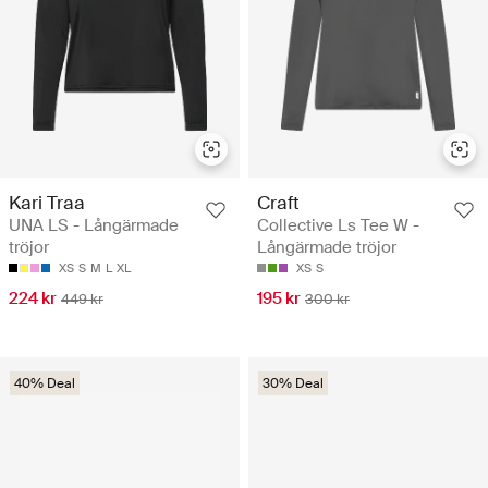
Kari Traa
Craft
UNA LS - Långärmade
Collective Ls Tee W -
tröjor
Långärmade tröjor
XS
S
M
L
XL
XS
S
224 kr
195 kr
449 kr
300 kr
40% Deal
30% Deal