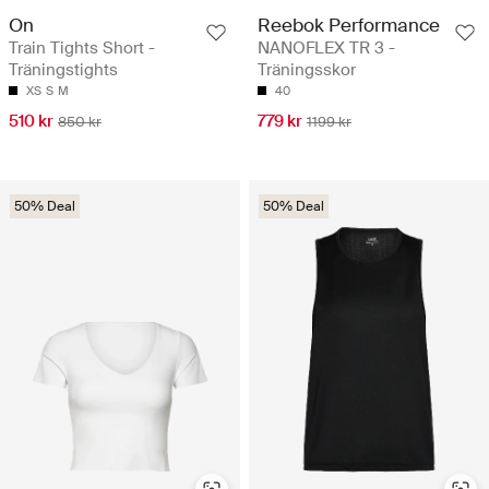
On
Reebok Performance
Train Tights Short -
NANOFLEX TR 3 -
Träningstights
Träningsskor
XS
S
M
40
510 kr
779 kr
850 kr
1199 kr
50% Deal
50% Deal