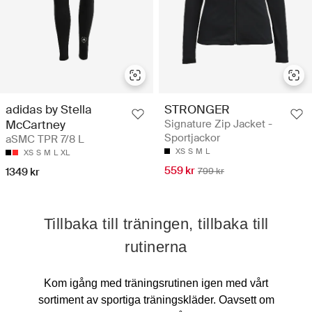
STRONGER
adidas by Stella
Signature Zip Jacket -
McCartney
Sportjackor
aSMC TPR 7/8 L
XS
S
M
L
XS
S
M
L
XL
559 kr
799 kr
1349 kr
Tillbaka till träningen, tillbaka till
rutinerna
Kom igång med träningsrutinen igen med vårt
sortiment av sportiga träningskläder. Oavsett om