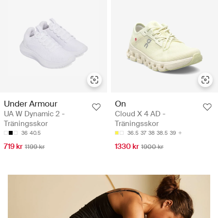
Under Armour
On
UA W Dynamic 2 -
Cloud X 4 AD -
Träningsskor
Träningsskor
36
40.5
36.5
37
38
38.5
39
719 kr
1330 kr
1199 kr
1900 kr
Ge din träning extra flow