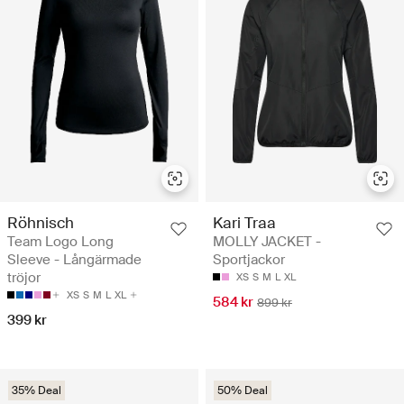
Röhnisch
Kari Traa
Team Logo Long
MOLLY JACKET -
Sleeve - Långärmade
Sportjackor
tröjor
XS
S
M
L
XL
XS
S
M
L
XL
584 kr
899 kr
399 kr
35% Deal
50% Deal