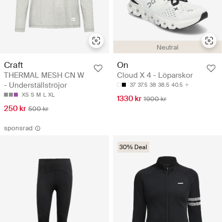
Neutral
Craft
On
THERMAL MESH CN W
Cloud X 4 - Löparskor
- Underställströjor
37
37.5
38
38.5
40.5
XS
S
M
L
XL
1330 kr
1900 kr
250 kr
500 kr
sponsrad
30% Deal