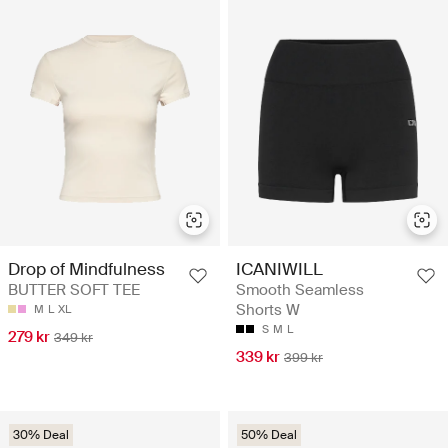
Drop of Mindfulness
ICANIWILL
BUTTER SOFT TEE
Smooth Seamless
Shorts W
M
L
XL
S
M
L
279 kr
349 kr
339 kr
399 kr
30% Deal
50% Deal