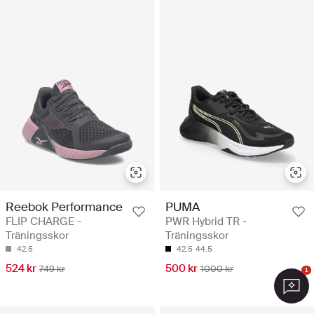
Reebok Performance
PUMA
FLIP CHARGE -
PWR Hybrid TR -
Träningsskor
Träningsskor
42.5
42.5
44.5
524 kr
500 kr
749 kr
1000 kr
1