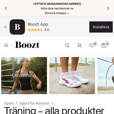
TILLBAKA TILL JOBBET, TILLBAKA MED STIL
Kickstarta den nya säsongen
Klicka & shoppa nu →
Boozt App
installera
4.6
0
0
Utrustning
Skor
Sport
Sport för Kvinnor
Träning – alla produkter