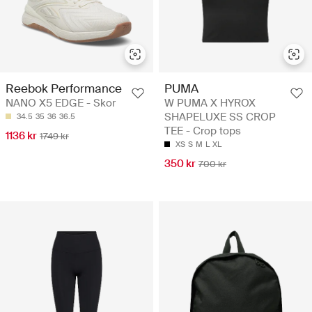
Reebok Performance
PUMA
NANO X5 EDGE - Skor
W PUMA X HYROX
SHAPELUXE SS CROP
34.5
35
36
36.5
TEE - Crop tops
1136 kr
1749 kr
XS
S
M
L
XL
350 kr
700 kr