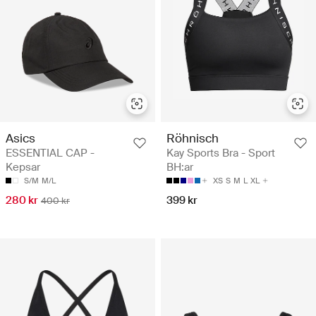
Asics
Röhnisch
ESSENTIAL CAP -
Kay Sports Bra - Sport
Kepsar
BH:ar
S/M
M/L
XS
S
M
L
XL
280 kr
399 kr
400 kr