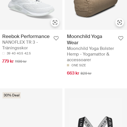
Reebok Performance
Moonchild Yoga
NANOFLEX TR 3 -
Wear
Träningsskor
Moonchild Yoga Bolster
39
40
40.5
42.5
Hemp - Yogamattor &
accessoarer
779 kr
1199 kr
ONE SIZE
663 kr
829 kr
30% Deal