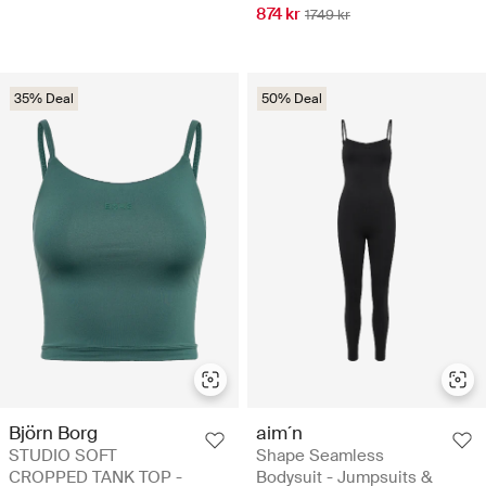
874 kr
1749 kr
35% Deal
50% Deal
Björn Borg
aim´n
STUDIO SOFT
Shape Seamless
CROPPED TANK TOP -
Bodysuit - Jumpsuits &