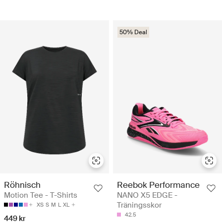
50% Deal
Röhnisch
Reebok Performance
Motion Tee - T-Shirts
NANO X5 EDGE -
Träningsskor
XS
S
M
L
XL
42.5
449 kr