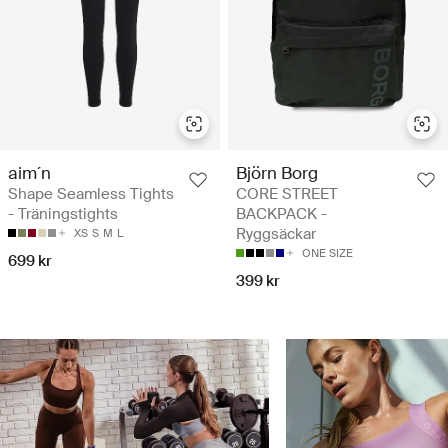
aim´n
Björn Borg
Shape Seamless Tights
CORE STREET
- Träningstights
BACKPACK -
Ryggsäckar
XS
S
M
L
ONE SIZE
699 kr
399 kr