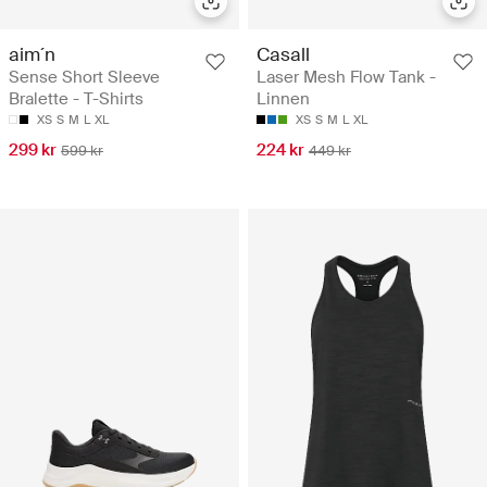
aim´n
Casall
Sense Short Sleeve
Laser Mesh Flow Tank -
Bralette - T-Shirts
Linnen
XS
S
M
L
XL
XS
S
M
L
XL
299 kr
224 kr
599 kr
449 kr