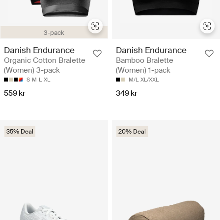
3-pack
Danish Endurance
Danish Endurance
Organic Cotton Bralette
Bamboo Bralette
(Women) 3-pack
(Women) 1-pack
S
M
L
XL
M/L
XL/XXL
559 kr
349 kr
35% Deal
20% Deal