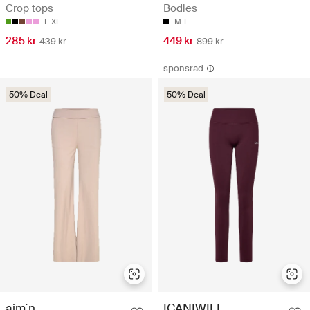
Crop tops
Bodies
L
XL
M
L
285 kr
449 kr
439 kr
899 kr
sponsrad
50% Deal
50% Deal
aim´n
ICANIWILL