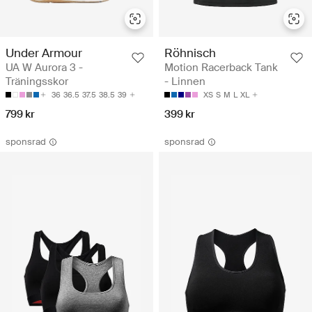
Under Armour
Röhnisch
UA W Aurora 3 -
Motion Racerback Tank
Träningsskor
- Linnen
36
36.5
37.5
38.5
39
XS
S
M
L
XL
799 kr
399 kr
sponsrad
sponsrad