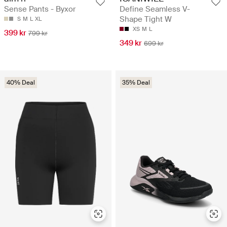
Sense Pants - Byxor
Define Seamless V-
Shape Tight W
S
M
L
XL
XS
M
L
399 kr
799 kr
349 kr
699 kr
40% Deal
35% Deal