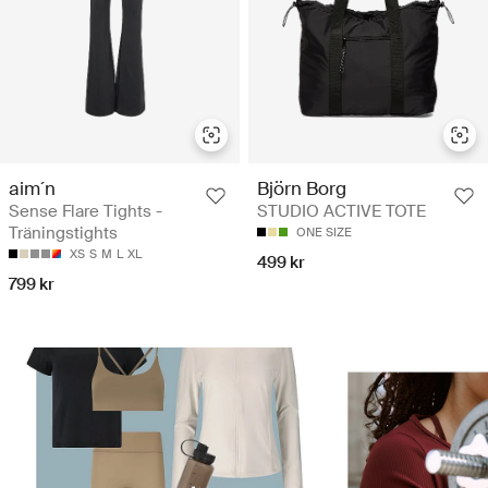
aim´n
Björn Borg
Sense Flare Tights -
STUDIO ACTIVE TOTE
Träningstights
ONE SIZE
XS
S
M
L
XL
499 kr
799 kr