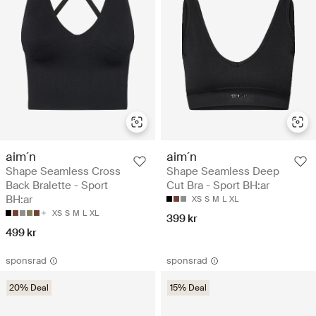
aim´n
aim´n
Shape Seamless Cross
Shape Seamless Deep
Back Bralette - Sport
Cut Bra - Sport BH:ar
BH:ar
XS
S
M
L
XL
XS
S
M
L
XL
399 kr
499 kr
sponsrad
sponsrad
20% Deal
15% Deal