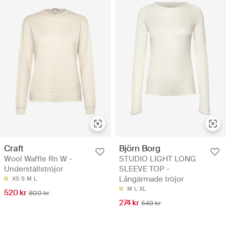
Craft
Björn Borg
Wool Waffle Rn W -
STUDIO LIGHT LONG
Underställströjor
SLEEVE TOP -
Långärmade tröjor
XS
S
M
L
M
L
XL
520 kr
800 kr
274 kr
549 kr