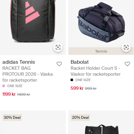
Tennis
adidas Tennis
Babolat
RACKET BAG
Racket Holder Court S -
PROTOUR 2026 - Väska
Väskor för racketsporter
för racketsporter
ONE SIZE
ONE SIZE
599 kr
999 kr
1199 kr
1499 kr
30% Deal
20% Deal