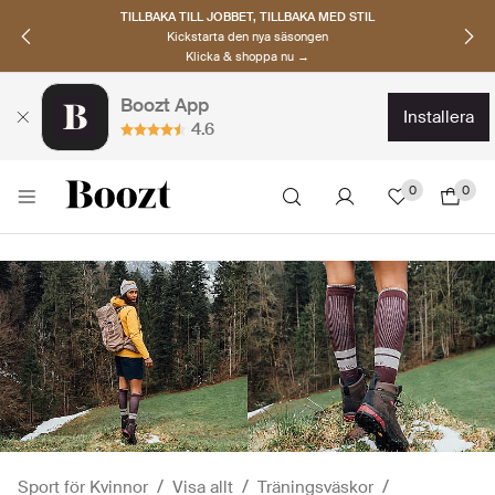
TILLBAKA TILL JOBBET, TILLBAKA MED STIL
Kickstarta den nya säsongen
Klicka & shoppa nu →
Boozt App
installera
4.6
0
0
Sport för Kvinnor
Visa allt
Träningsväskor