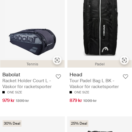
Tennis
Padel
Babolat
Head
Racket Holder Court L -
Tour Padel Bag L BK -
Väskor för racketsporter
Väskor för racketsporter
ONE SIZE
ONE SIZE
979 kr
879 kr
1399 kr
1099 kr
30% Deal
25% Deal