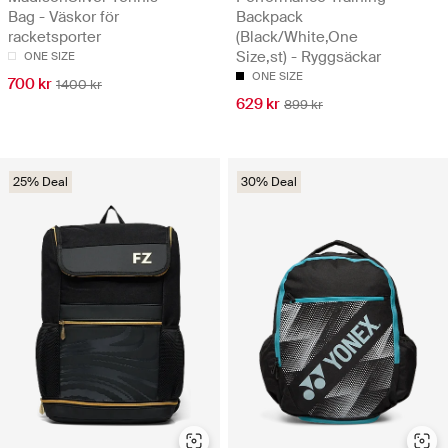
Bag - Väskor för
Backpack
racketsporter
(Black/White,One
Size,st) - Ryggsäckar
ONE SIZE
ONE SIZE
700 kr
1400 kr
629 kr
899 kr
25% Deal
30% Deal