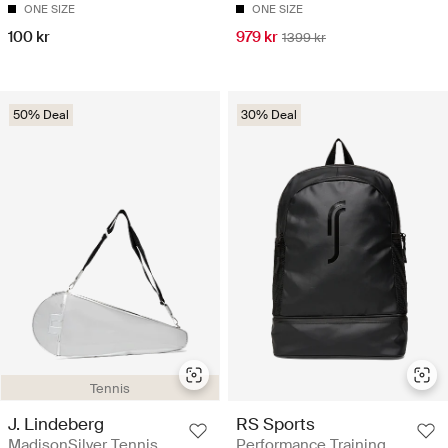
ONE SIZE
ONE SIZE
100 kr
979 kr
1399 kr
50% Deal
30% Deal
Tennis
J. Lindeberg
RS Sports
MadisonSilver Tennis
Performance Training