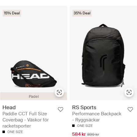
15% Deal
35% Deal
Padel
Head
RS Sports
Paddle CCT Full Size
Performance Backpack
Coverbag - Väskor för
- Ryggsäckar
racketsporter
ONE SIZE
ONE SIZE
584 kr
899 kr