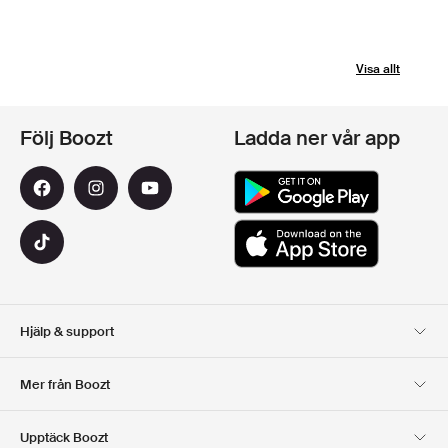
Visa allt
Följ Boozt
Ladda ner vår app
Hjälp & support
Kundservice
Leverans
Mer från Boozt
Returer
Betalning
Om Oss
Officiell Boozt Rabattkod
Upptäck Boozt