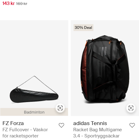
143 kr
169 kr
30% Deal
Badminton
FZ Forza
adidas Tennis
FZ Fullcover - Väskor
Racket Bag Multigame
för racketsporter
3.4 - Sportryggsäckar