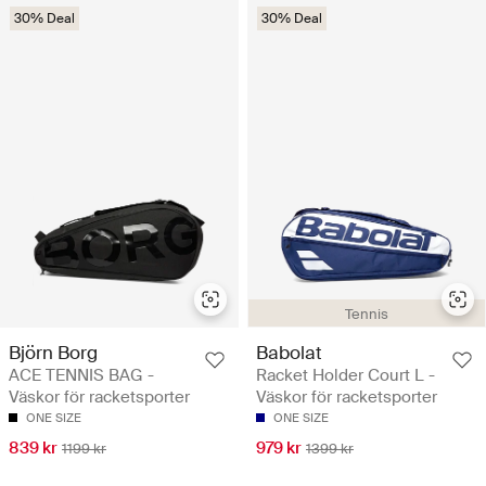
30% Deal
30% Deal
Tennis
Björn Borg
Babolat
ACE TENNIS BAG -
Racket Holder Court L -
Väskor för racketsporter
Väskor för racketsporter
ONE SIZE
ONE SIZE
839 kr
979 kr
1199 kr
1399 kr