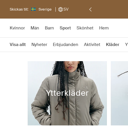
Skickas till:
Sverige
SV
Kvinnor
Män
Barn
Sport
Skönhet
Hem
Visa allt
Nyheter
Erbjudanden
Aktivitet
Kläder
Y
Ytterkläder