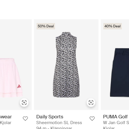
50% Deal
40% Deal
swear
Daily Sports
PUMA Golf
Kjolar
Sheermotion SL Dress
W Jan Golf Sk
94 m - Klänningar
Kjolar