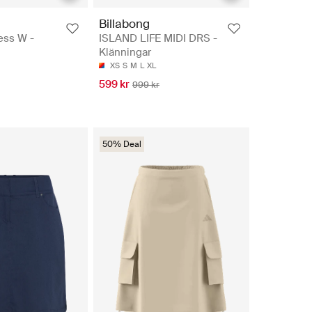
Billabong
ess W -
ISLAND LIFE MIDI DRS -
Klänningar
XS
S
M
L
XL
599 kr
999 kr
50% Deal