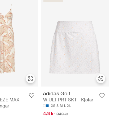
adidas Golf
EZE MAXI
W ULT PRT SKT - Kjolar
ngar
XS
S
M
L
XL
474 kr
949 kr