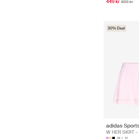
449 kr
899 kr
30% Deal
adidas Sport
W HER SKRT - 
M
L
XL