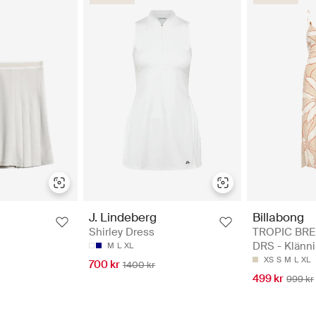
Billabong
J. Lindeberg
TROPIC BRE
Shirley Dress
DRS - Klänni
M
L
XL
XS
S
M
L
XL
700 kr
1400 kr
499 kr
999 kr