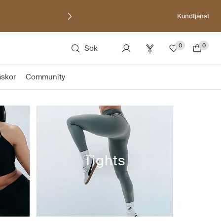
Kundtjänst
0
0
Sök
äskor
Community
Tights