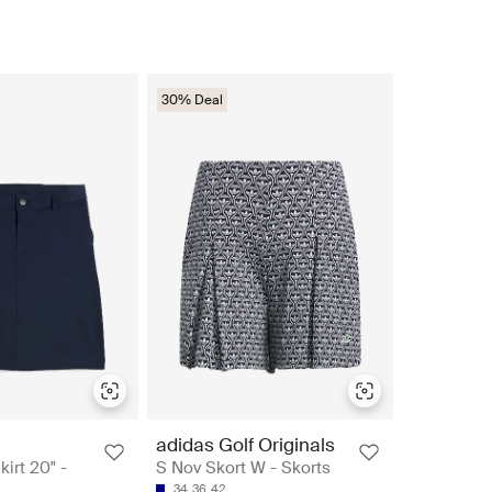
30% Deal
adidas Golf Originals
irt 20" -
S Nov Skort W - Skorts
34
36
42