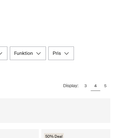
funktion
pris
Display:
3
4
5
50% Deal