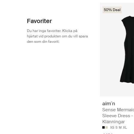
50% Deal
Favoriter
Du har inga favoriter. Klicka på
hjärtat vid produkten om du vill spara
den som din favorit.
aim´n
Sense Mermai
Sleeve Dress -
Klänningar
XS
S
M
XL