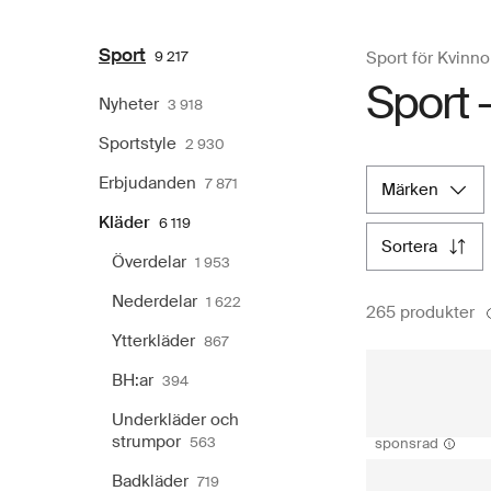
Sport
9 217
Sport för Kvinno
Sport 
Nyheter
3 918
Sportstyle
2 930
Erbjudanden
7 871
märken
Kläder
6 119
sortera
Överdelar
1 953
Nederdelar
1 622
265 produkter
Ytterkläder
867
BH:ar
394
Underkläder och
strumpor
563
sponsrad
Badkläder
719