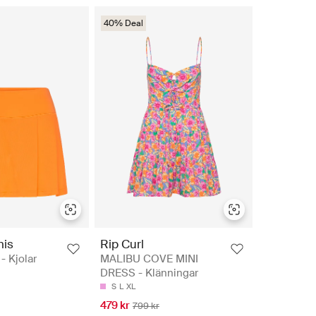
40% Deal
nis
Rip Curl
 Kjolar
MALIBU COVE MINI
DRESS - Klänningar
S
L
XL
479 kr
799 kr