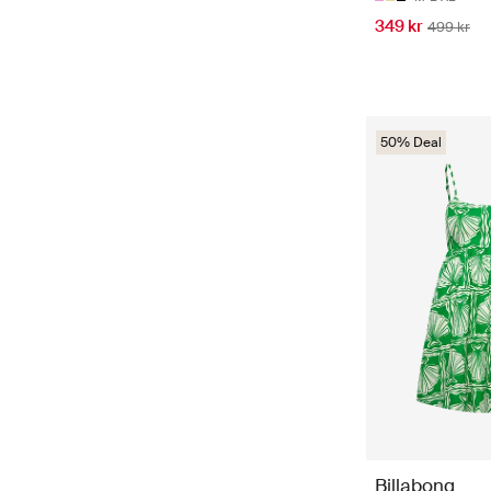
349 kr
499 kr
50% Deal
Billabong