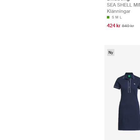
SEA SHELL MIN
Klänningar
S
M
L
424 kr
849 kr
Ny