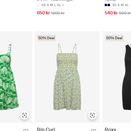
XS
S
M
L
XL
XS
S
M
XL
650 kr
540 kr
1300 kr
900 kr
50% Deal
50% Deal
Rip Curl
Roxy