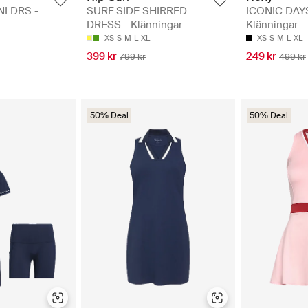
I DRS -
SURF SIDE SHIRRED
ICONIC DAY
DRESS - Klänningar
Klänningar
XS
S
M
L
XL
XS
S
M
L
XL
399 kr
249 kr
799 kr
499 kr
50% Deal
50% Deal