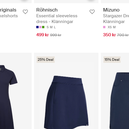
riginals
Röhnisch
Mizuno
kelshorts
Essential sleeveless
Stargazer Dr
dress - Klänningar
Klänningar
S
M
L
XS
M
499 kr
350 kr
999 kr
700 kr
25% Deal
15% Deal