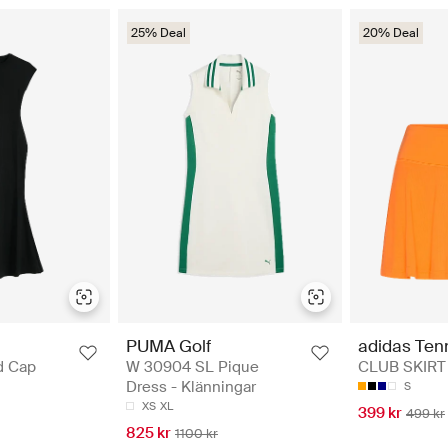
25% Deal
20% Deal
PUMA Golf
adidas Ten
d Cap
W 30904 SL Pique
CLUB SKIRT -
Dress - Klänningar
S
XS
XL
399 kr
499 kr
825 kr
1100 kr