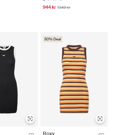
944 kr
1349 kr
50% Deal
Roxy