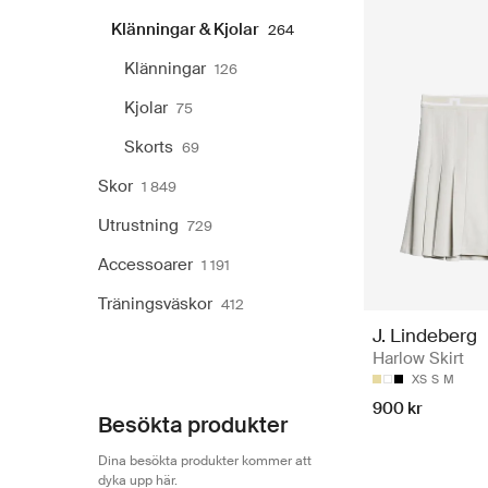
Klänningar & Kjolar
264
Klänningar
126
Kjolar
75
Skorts
69
Skor
1 849
Utrustning
729
Accessoarer
1 191
Träningsväskor
412
J. Lindeberg
Harlow Skirt
XS
S
M
900 kr
Besökta produkter
Dina besökta produkter kommer att
dyka upp här.