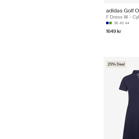
adidas Golf O
F Dress W - Cy
36
40
44
1649 kr
25% Deal