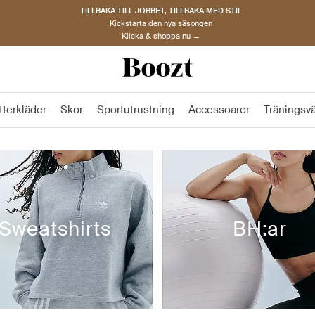
TILLBAKA TILL JOBBET, TILLBAKA MED STIL
Kickstarta den nya säsongen
Klicka & shoppa nu →
tterkläder
Skor
Sportutrustning
Accessoarer
Träningsv
Sweatshirts
BH:ar