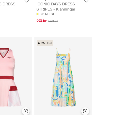
S DRESS -
ICONIC DAYS DRESS
STRIPES - Klänningar
XS
M
L
XL
274 kr
549 kr
40% Deal