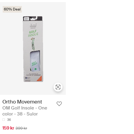
60% Deal
Ortho Movement
OM Golf Insole - One
color - 38 - Sulor
36
159 kr
399 kr