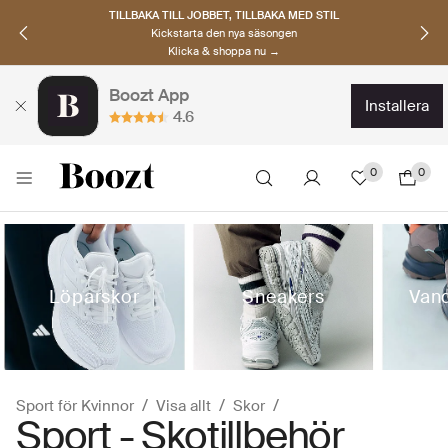
TILLBAKA TILL JOBBET, TILLBAKA MED STIL
Kickstarta den nya säsongen
Klicka & shoppa nu →
Boozt App
installera
4.6
0
0
Löparskor
Sneakers
Van
Sport för Kvinnor
Visa allt
Skor
Sport - Skotillbehör