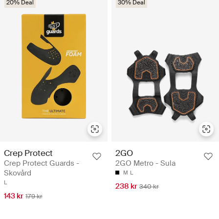
20% Deal
30% Deal
Crep Protect
2GO
Crep Protect Guards -
2GO Metro - Sula
Skovård
M
L
L
238 kr
340 kr
143 kr
179 kr