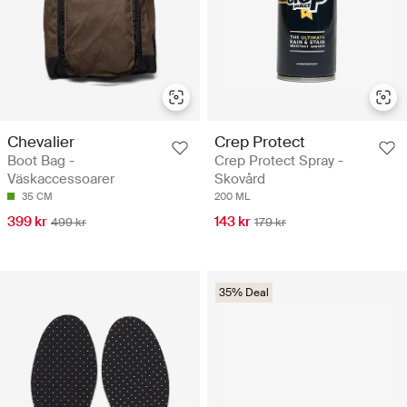
Chevalier
Crep Protect
Boot Bag -
Crep Protect Spray -
Väskaccessoarer
Skovård
35 CM
200 ML
399 kr
143 kr
499 kr
179 kr
35% Deal