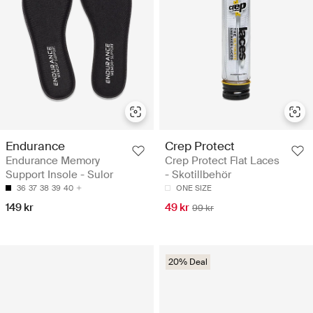
Endurance
Crep Protect
Endurance Memory
Crep Protect Flat Laces
Support Insole - Sulor
- Skotillbehör
36
37
38
39
40
ONE SIZE
149 kr
49 kr
99 kr
20% Deal