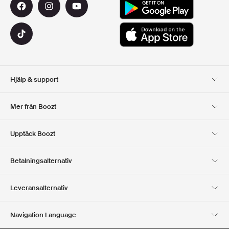
Hjälp & support
Kundservice
Leverans
Mer från Boozt
Returer
Betalning
Om Oss
Officiell Boozt Rabattkod
Upptäck Boozt
Presentkort
Våra appar
Karriär
Företagsinformation
Club Boozt
Betalningsalternativ
Investerarrelationer
Ansvar
Press & utmärkelser
Boozt Outlet
Leveransalternativ
Navigation Language