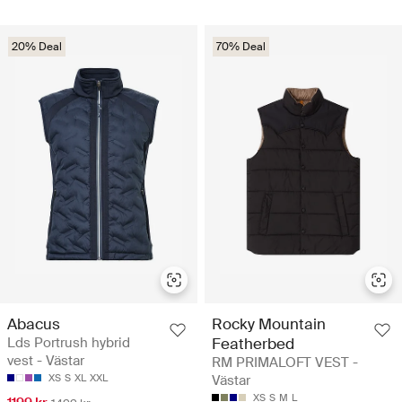
20% Deal
70% Deal
Abacus
Rocky Mountain
Lds Portrush hybrid
Featherbed
vest - Västar
RM PRIMALOFT VEST -
XS
S
XL
XXL
Västar
XS
S
M
L