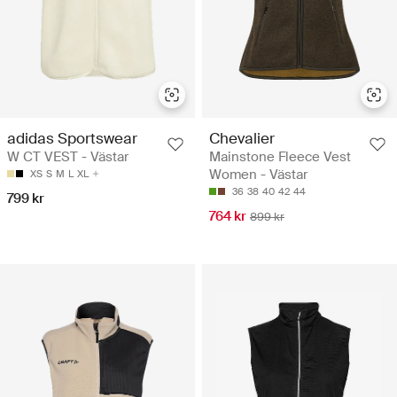
adidas Sportswear
Chevalier
W CT VEST - Västar
Mainstone Fleece Vest
Women - Västar
XS
S
M
L
XL
36
38
40
42
44
799 kr
764 kr
899 kr