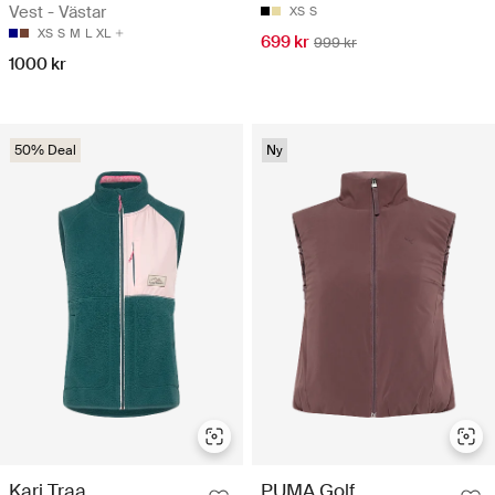
Vest - Västar
XS
S
XS
S
M
L
XL
699 kr
999 kr
1000 kr
50% Deal
Ny
Kari Traa
PUMA Golf