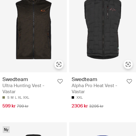
Swedteam
Swedteam
Ultra Hunting Vest -
Alpha Pro Heat Vest -
Västar
Västar
S
M
L
XL
XXL
XXL
599 kr
2306 kr
799 kr
3295 kr
Ny