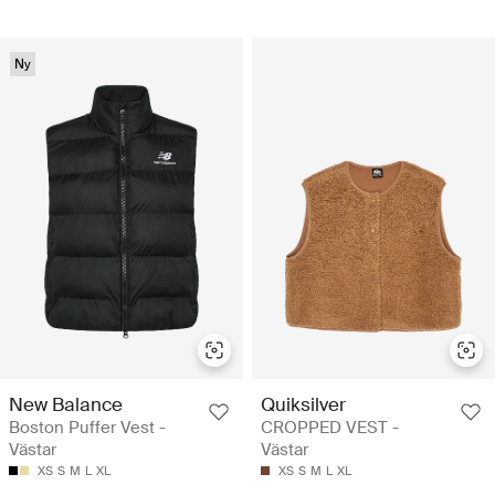
Ny
New Balance
Quiksilver
Boston Puffer Vest -
CROPPED VEST -
Västar
Västar
XS
S
M
L
XL
XS
S
M
L
XL