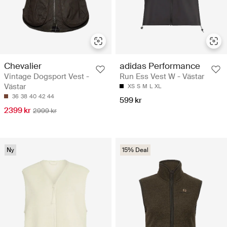
Chevalier
adidas Performance
Vintage Dogsport Vest -
Run Ess Vest W - Västar
Västar
XS
S
M
L
XL
36
38
40
42
44
599 kr
2399 kr
2999 kr
Ny
15% Deal