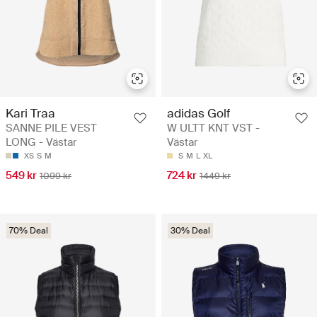
Kari Traa
adidas Golf
SANNE PILE VEST
W ULTT KNT VST -
LONG - Västar
Västar
XS
S
M
S
M
L
XL
549 kr
724 kr
1099 kr
1449 kr
70% Deal
30% Deal