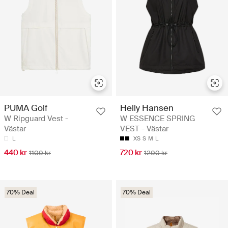
PUMA Golf
Helly Hansen
W Ripguard Vest -
W ESSENCE SPRING
Västar
VEST - Västar
L
XS
S
M
L
440 kr
720 kr
1100 kr
1200 kr
70% Deal
70% Deal