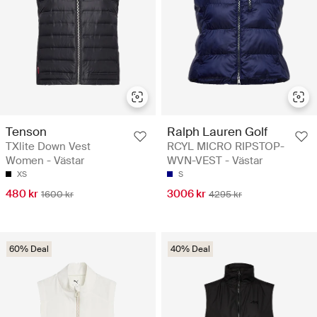
Tenson
Ralph Lauren Golf
TXlite Down Vest
RCYL MICRO RIPSTOP-
Women - Västar
WVN-VEST - Västar
XS
S
480 kr
3006 kr
1600 kr
4295 kr
60% Deal
40% Deal