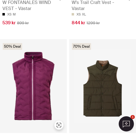
W FONTANALES WIND
W's Trail Craft Vest -
VEST - Västar
Västar
XS
M
XS
XL
539 kr
844 kr
899 kr
1299 kr
50% Deal
70% Deal
1