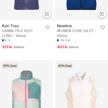
Kari Traa
Newline
SANNE PILE VEST
WOMEN CORE GILET -
LONG - Västar
Västar
S
XS
S
M
329 kr
400 kr
1099 kr
800 kr
50% Deal
40% Deal