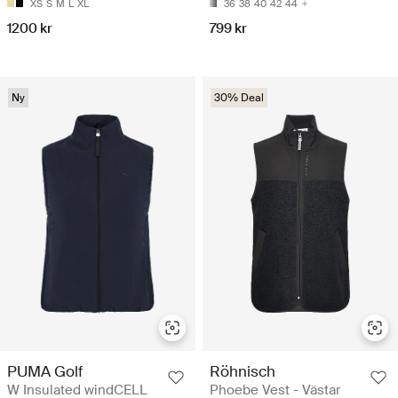
XS
S
M
L
XL
36
38
40
42
44
1200 kr
799 kr
Ny
30% Deal
PUMA Golf
Röhnisch
W Insulated windCELL
Phoebe Vest - Västar