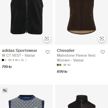
adidas Sportswear
Chevalier
W CT VEST - Västar
Mainstone Fleece Vest
Women - Västar
XS
S
M
L
XL
38
42
799 kr
899 kr
Ny