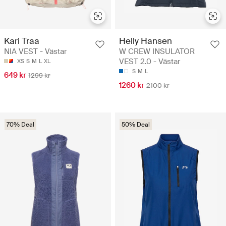
Kari Traa
Helly Hansen
NIA VEST - Västar
W CREW INSULATOR
VEST 2.0 - Västar
XS
S
M
L
XL
S
M
L
649 kr
1299 kr
1260 kr
2100 kr
70% Deal
50% Deal