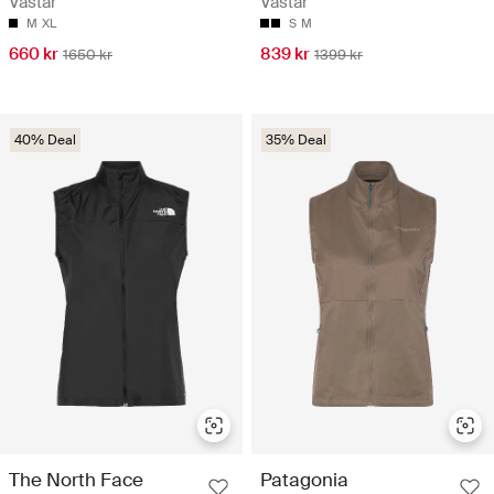
Västar
Västar
M
XL
S
M
660 kr
839 kr
1650 kr
1399 kr
40% Deal
35% Deal
The North Face
Patagonia