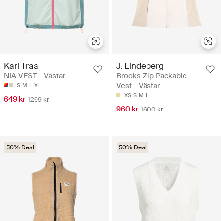
Kari Traa
J. Lindeberg
NIA VEST - Västar
Brooks Zip Packable
Vest - Västar
S
M
L
XL
XS
S
M
L
649 kr
1299 kr
960 kr
1600 kr
50% Deal
50% Deal