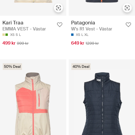
Kari Traa
Patagonia
EMMA VEST - Västar
W's R1 Vest - Västar
XS
S
L
XS
L
XL
499 kr
649 kr
999 kr
1299 kr
50% Deal
40% Deal