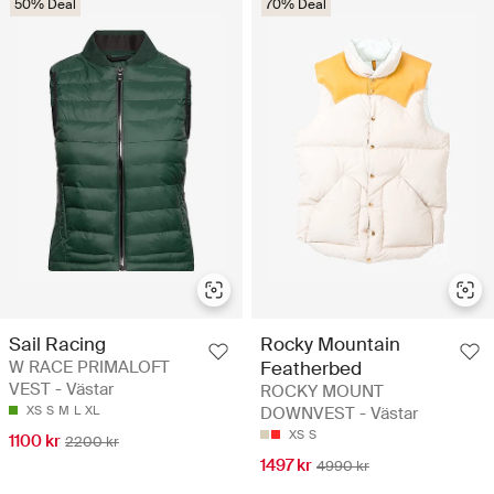
50% Deal
70% Deal
Sail Racing
Rocky Mountain
W RACE PRIMALOFT
Featherbed
VEST - Västar
ROCKY MOUNT
XS
S
M
L
XL
DOWNVEST - Västar
XS
S
1100 kr
2200 kr
1497 kr
4990 kr