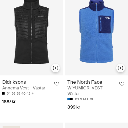
Didriksons
The North Face
Annema Vest - Västar
W YUMIORI VEST -
Västar
34
36
38
40
42
XS
S
M
L
XL
1100 kr
899 kr