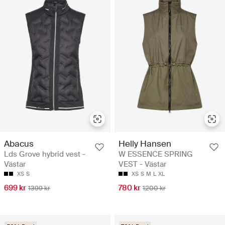
Abacus
Helly Hansen
Lds Grove hybrid vest -
W ESSENCE SPRING
Västar
VEST - Västar
XS
S
XS
S
M
L
XL
699 kr
780 kr
1399 kr
1200 kr