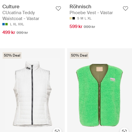
Culture
Röhnisch
CUcatina Teddy
Phoebe Vest - Västar
Waistcoat - Västar
S
M
L
XL
L
XL
XXL
599 kr
999 kr
499 kr
999 kr
50% Deal
50% Deal