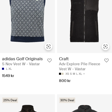
adidas Golf Originals
Craft
S Nov Vest W - Västar
Adv Explore Pile Fleece
Vest W - Västar
L
XL
XS
S
M
L
XL
1549 kr
800 kr
25% Deal
30% Deal