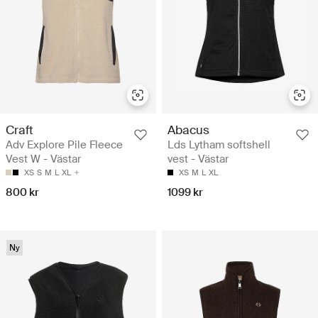
Craft
Abacus
Adv Explore Pile Fleece
Lds Lytham softshell
Vest W - Västar
vest - Västar
XS
S
M
L
XL
XS
M
L
XL
800 kr
1099 kr
Ny