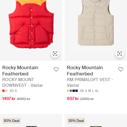
Rocky Mountain
Rocky Mountain
Featherbed
Featherbed
ROCKY MOUNT
RM PRIMALOFT VEST -
DOWNVEST - Västar
Västar
XS
S
XS
S
M
L
XL
1497 kr
897 kr
4990 kr
2990 kr
50% Deal
35% Deal