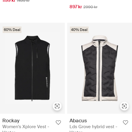
1199 kr
1499 kr
897 kr
2990 kr
60% Deal
40% Deal
Rockay
Abacus
Women's Xplore Vest -
Lds Grove hybrid vest -