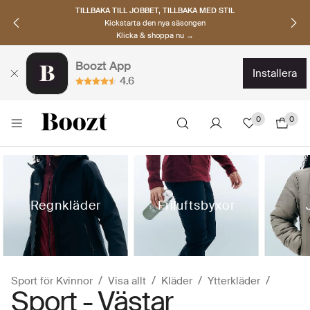
UPPTÄCK SKANDINAVISKA MÄRKEN
Hitta dina nya favoriter nu
Klicka & shoppa →
Boozt App
installera
4.6
0
0
Regnkläder
Friluftsbyxor
Sport för Kvinnor
Visa allt
Kläder
Ytterkläder
Sport - Västar