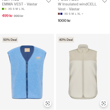
EMMA VEST - Västar
W Insulated windCELL
Vest - Västar
XS
S
M
L
XL
XS
S
M
L
XL
499 kr
999 kr
1000 kr
50% Deal
40% Deal