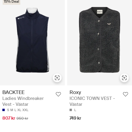
15% Deal
BACKTEE
Roxy
Ladies Windbreaker
ICONIC TOWN VEST -
Vest - Västar
Västar
S
M
L
XL
XXL
L
807 kr
749 kr
950 kr