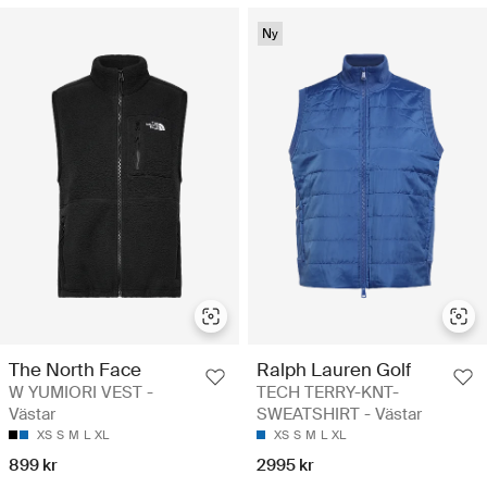
Ny
The North Face
Ralph Lauren Golf
W YUMIORI VEST -
TECH TERRY-KNT-
Västar
SWEATSHIRT - Västar
XS
S
M
L
XL
XS
S
M
L
XL
899 kr
2995 kr