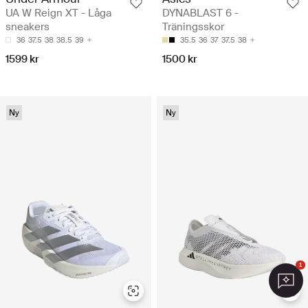
UA W Reign XT - Låga
DYNABLAST 6 -
sneakers
Träningsskor
36
37.5
38
38.5
39
35.5
36
37
37.5
38
1599 kr
1500 kr
Ny
Ny
1