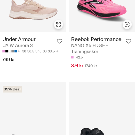
Reebok Performance
Under Armour
NANO X5 EDGE -
UA W Aurora 3
Träningsskor
36
36.5
37.5
38
38.5
42.5
799 kr
874 kr
1749 kr
35% Deal