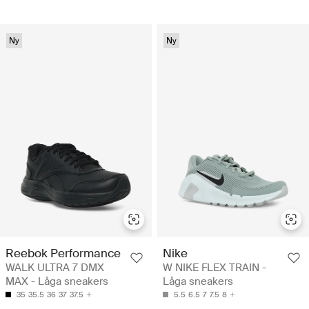
Ny
Ny
Reebok Performance
Nike
WALK ULTRA 7 DMX
W NIKE FLEX TRAIN -
MAX - Låga sneakers
Låga sneakers
35
35.5
36
37
37.5
5.5
6.5
7
7.5
8