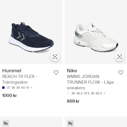
Hummel
Nike
REACH TR FLEX -
WMNS JORDAN
Träningsskor
TRUNNER FLOW - Låga
sneakers
37
38
39
40
41
36
36.5
37.5
38
38.5
1000 kr
869 kr
Ny
Ny