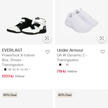
EVERLAST
Under Armour
Powerlock X-trainer
UA W Dynamic 2 -
Box. Shoes -
Träningsskor
Träningsskor
36
39
40
41
42
43
719 kr
1199 kr
1203 kr
1719 kr
40% Deal
40% Deal