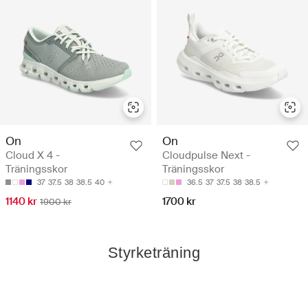
On
On
Cloud X 4 -
Cloudpulse Next -
Träningsskor
Träningsskor
37
37.5
38
38.5
40
36.5
37
37.5
38
38.5
1140 kr
1700 kr
1900 kr
Styrketräning