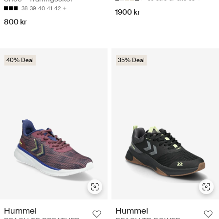
38
39
40
41
42
1900 kr
800 kr
40% Deal
35% Deal
Hummel
Hummel