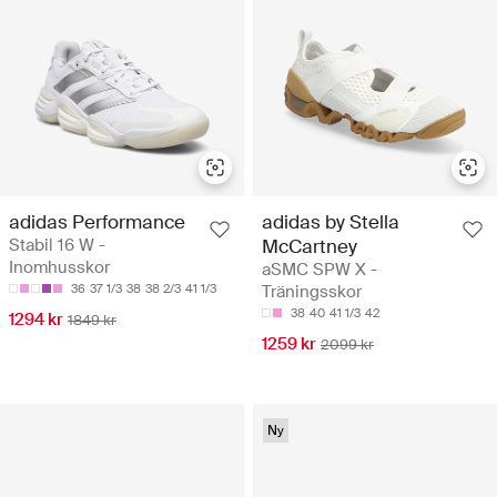
adidas Performance
adidas by Stella
Stabil 16 W -
McCartney
Inomhusskor
aSMC SPW X -
36
37 1/3
38
38 2/3
41 1/3
Träningsskor
38
40
41 1/3
42
1294 kr
1849 kr
1259 kr
2099 kr
Ny