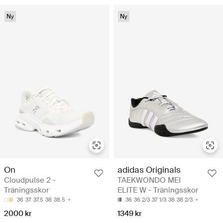
Ny
Ny
On
adidas Originals
Cloudpulse 2 -
TAEKWONDO MEI
Träningsskor
ELITE W - Träningsskor
36
37
37.5
38
38.5
36
36 2/3
37 1/3
38
38 2/3
2000 kr
1349 kr