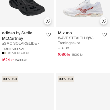
adidas by Stella
Mizuno
McCartney
WAVE STEALTH 6(W) -
Träningsskor
aSMC SOLARGLIDE -
Träningsskor
37
39
39 1/3
40 2/3
42
1080 kr
1800 kr
1624 kr
2499 kr
30% Deal
30% Deal