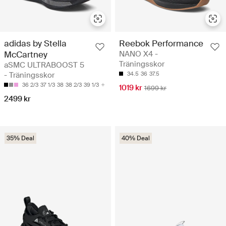
adidas by Stella
Reebok Performance
McCartney
NANO X4 -
Träningsskor
aSMC ULTRABOOST 5
- Träningsskor
34.5
36
37.5
36 2/3
37 1/3
38
38 2/3
39 1/3
1019 kr
1699 kr
2499 kr
35% Deal
40% Deal