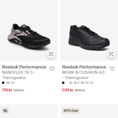
Reebok Performance
Reebok Performance
NANOFLEX TR 3 -
WORK N CUSHION 4.0
Träningsskor
- Träningsskor
39
40
36
38.5
39
40
42
719 kr
539 kr
1199 kr
899 kr
Ny
40% Deal