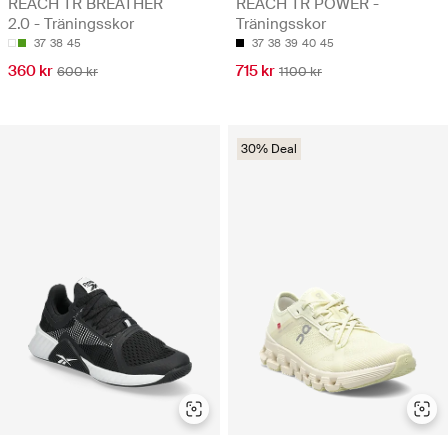
REACH TR BREATHER
REACH TR POWER -
2.0 - Träningsskor
Träningsskor
37
38
45
37
38
39
40
45
360 kr
715 kr
600 kr
1100 kr
30% Deal