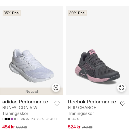
35% Deal
30% Deal
Neutral
adidas Performance
Reebok Performance
RUNFALCON 5 W -
FLIP CHARGE -
Träningsskor
Träningsskor
36
37 1/3
38
39 1/3
40
42.5
454 kr
524 kr
699 kr
749 kr