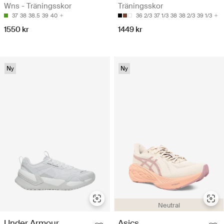
Wns - Träningsskor
Träningsskor
37
38
38.5
39
40
36 2/3
37 1/3
38
38 2/3
39 1/3
1550 kr
1449 kr
Ny
Ny
Neutral
Under Armour
Asics