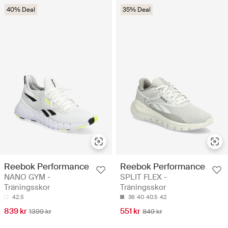
40% Deal
35% Deal
Reebok Performance
Reebok Performance
NANO GYM -
SPLIT FLEX -
Träningsskor
Träningsskor
42.5
36
40
40.5
42
839 kr
551 kr
1399 kr
849 kr