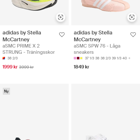
adidas by Stella
adidas by Stella
McCartney
McCartney
aSMC PRIME X 2
aSMC SPW 76 - Låga
STRUNG - Träningsskor
sneakers
38 2/3
37 1/3
38
38 2/3
39 1/3
40
1999 kr
1849 kr
3999 kr
Ny