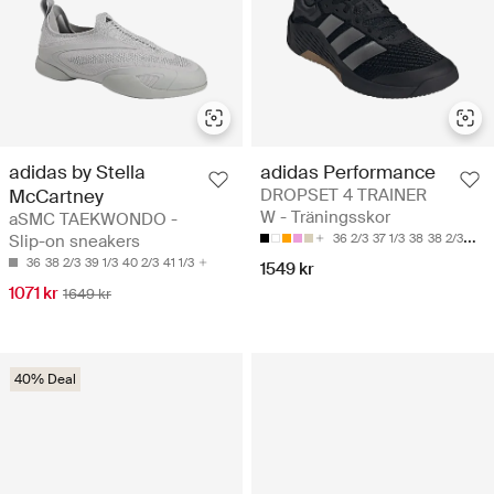
adidas by Stella
adidas Performance
McCartney
DROPSET 4 TRAINER
W - Träningsskor
aSMC TAEKWONDO -
Slip-on sneakers
36 2/3
37 1/3
38
38 2/3
39 1
36
38 2/3
39 1/3
40 2/3
41 1/3
1549 kr
1071 kr
1649 kr
40% Deal