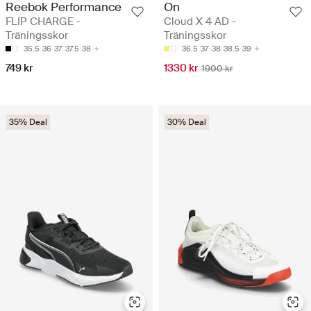
Reebok Performance
On
FLIP CHARGE -
Cloud X 4 AD -
Träningsskor
Träningsskor
35.5
36
37
37.5
38
36.5
37
38
38.5
39
749 kr
1330 kr
1900 kr
35% Deal
30% Deal