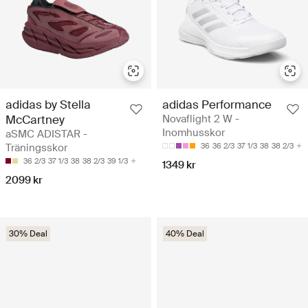
adidas by Stella
adidas Performance
McCartney
Novaflight 2 W -
Inomhusskor
aSMC ADISTAR -
Träningsskor
36
36 2/3
37 1/3
38
38 2/3
36 2/3
37 1/3
38
38 2/3
39 1/3
1349 kr
2099 kr
30% Deal
40% Deal