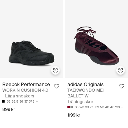
Reebok Performance
adidas Originals
WORK N CUSHION 4.0
TAEKWONDO MEI
- Låga sneakers
BALLET W -
Träningsskor
35
35.5
36
37
37.5
36 2/3
38 2/3
39 1/3
40
40 2/3
899 kr
1199 kr