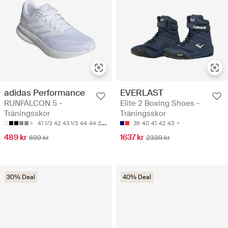
adidas Performance
EVERLAST
RUNFALCON 5 -
Elite 2 Boxing Shoes -
Träningsskor
Träningsskor
41 1/3
42
43 1/3
44
44 2/3
39
40
41
42
43
489 kr
1637 kr
699 kr
2339 kr
30% Deal
40% Deal