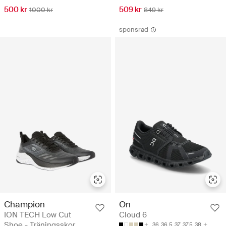
500 kr
509 kr
1000 kr
849 kr
sponsrad
Champion
On
ION TECH Low Cut
Cloud 6
Shoe - Träningsskor
36
36.5
37
37.5
38