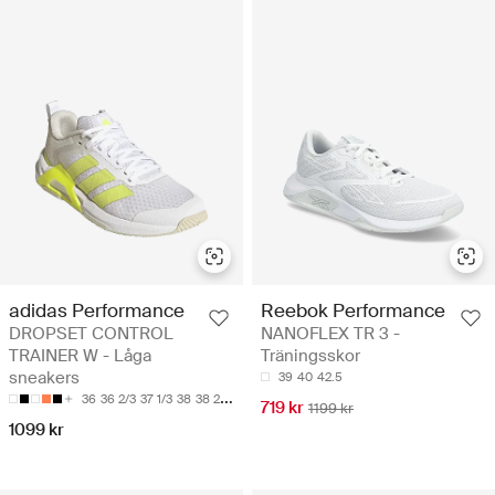
adidas Performance
Reebok Performance
DROPSET CONTROL
NANOFLEX TR 3 -
TRAINER W - Låga
Träningsskor
sneakers
39
40
42.5
36
36 2/3
37 1/3
38
38 2/3
719 kr
1199 kr
1099 kr