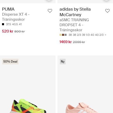
PUMA
adidas by Stella
Disperse XT 4 -
McCartney
Träningsskor
aSMC TRAINING
37.5
40.5
41
DROPSET 4 -
Träningsskor
520 kr
800 kr
38
38 2/3
39 1/3
40
40 2/3
1469 kr
2099 kr
50% Deal
Ny