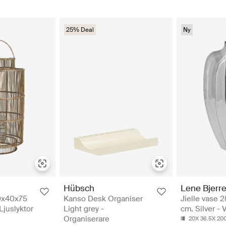
25% Deal
Ny
Hübsch
Lene Bjerr
40x40x75
Kanso Desk Organiser
Jielle vase 
Ljuslyktor
Light grey -
cm. Silver - 
Organiserare
20X 36.5X 2