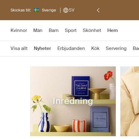
Skickas till:
Sverige
SV
Kvinnor
Män
Barn
Sport
Skönhet
Hem
Visa allt
Nyheter
Erbjudanden
Kök
Servering
Ba
Inredning