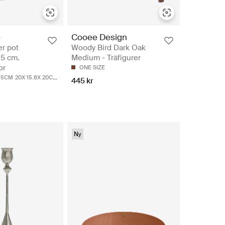
e
Cooee Design
r pot
Woody Bird Dark Oak
.5 cm.
Medium - Träfigurer
or
ONE SIZE
5.5CM
20X 15.8X 20CM
445 kr
Ny