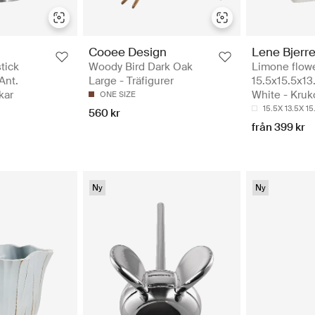
Cooee Design
Lene Bjerr
tick
Woody Bird Dark Oak
Limone flowe
Ant.
Large - Träfigurer
15.5x15.5x13
kar
White - Kruk
ONE SIZE
15.5X 13.5X 1
560 kr
från 399 kr
Ny
Ny