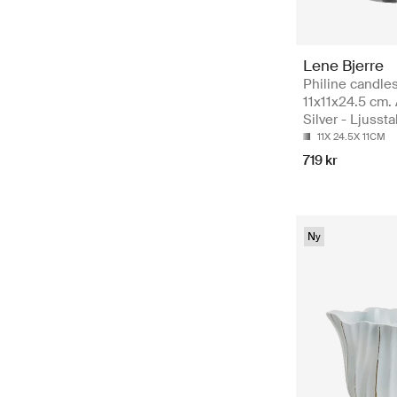
Lene Bjerre
Philine candles
11x11x24.5 cm. 
Silver - Ljussta
11X 24.5X 11CM
719 kr
Ny