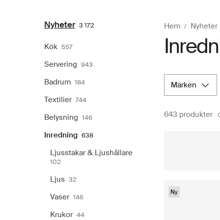
Nyheter
3 172
Hem
Nyheter
Inredn
Kök
557
Servering
943
Badrum
184
märken
Textilier
744
643 produkter
Belysning
146
Inredning
638
Ljusstakar & Ljushållare
102
Ljus
32
Ny
Vaser
146
Krukor
44