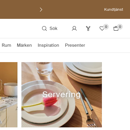
Kundtjänst
0
0
Sök
Rum
Märken
Inspiration
Presenter
Servering