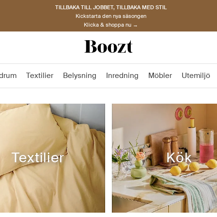
TILLBAKA TILL JOBBET, TILLBAKA MED STIL
Kickstarta den nya säsongen
Klicka & shoppa nu →
drum
Textilier
Belysning
Inredning
Möbler
Utemiljö
Textilier
Kök