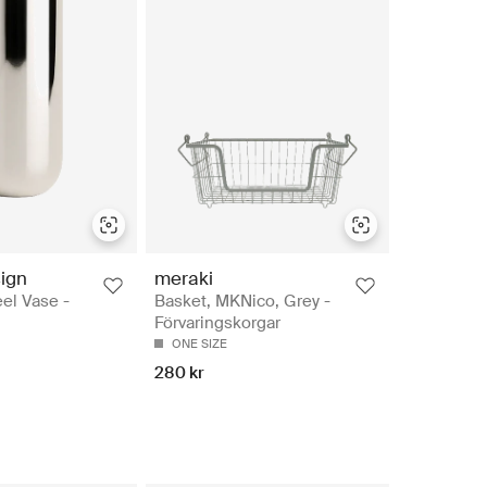
ign
meraki
eel Vase -
Basket, MKNico, Grey -
Förvaringskorgar
ONE SIZE
280 kr