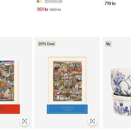
22X12X5CM
719 kr
351 kr
469 kr
20% Deal
Ny