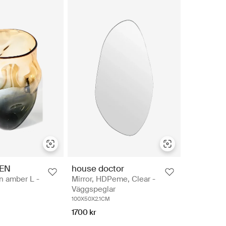
EN
house doctor
on amber L -
Mirror, HDPeme, Clear -
Väggspeglar
100X50X2.1CM
1700 kr