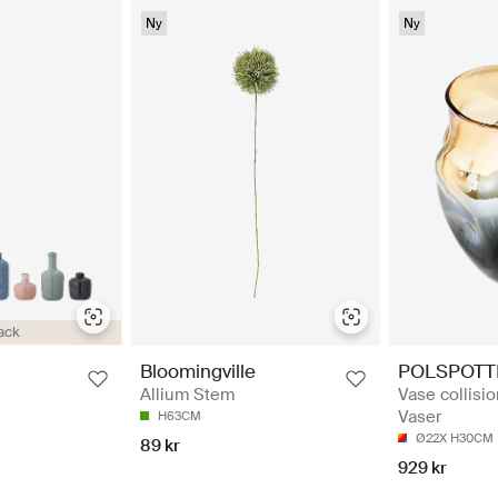
Ny
Ny
ack
POLSPOTT
Bloomingville
Vase collisi
Allium Stem
Vaser
H63CM
Ø22X H30CM
89 kr
929 kr