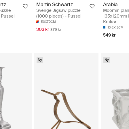
rtz
Martin Schwartz
Arabia
puzzle
Sverige Jigsaw puzzle
Moomin plan
- Pussel
(1000 pieces) - Pussel
135x120mm H
Krukor
50X70CM
13.5X12CM
303 kr
379 kr
549 kr
Ny
Ny