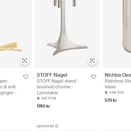
STOFF Nagel
Nichba Des
aper
STOFF Nagel stand -
Stainless St
r & erik
brushed chrome -
Vaser
 ginger -
Ljusstakar
ONE SIZE
23X 17CM
579 kr
1740 kr
sponsrad