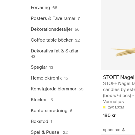
Förvaring
68
Posters & Tavelramar
7
Dekorationsdetaljer
56
Coffee table böcker
32
Dekorativa fat & Skålar
43
Speglar
13
STOFF Nagel
Hemelektronik
15
STOFF Nagel t
Konstgjorda blommor
55
candles by este
(box w/6 pcs) -
Klockor
15
Värmeljus
29X 1.3CM
Kontorsinredning
6
180 kr
Bokstöd
1
sponsrad
Spel & Pussel
22