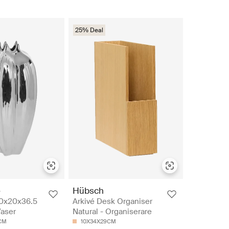
25% Deal
e
Hübsch
20x20x36.5
Arkivé Desk Organiser
Vaser
Natural - Organiserare
0CM
10X34X29CM