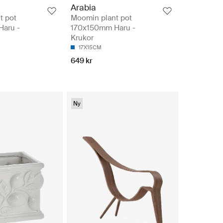
Arabia
t pot
Moomin plant pot
aru -
170x150mm Haru -
Krukor
17X15CM
649 kr
Ny