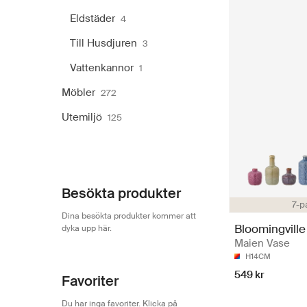
Eldstäder
4
Till Husdjuren
3
Vattenkannor
1
Möbler
272
Utemiljö
125
Besökta produkter
7-p
Dina besökta produkter kommer att
Bloomingville
dyka upp här.
Maien Vase
H14CM
549 kr
Favoriter
Du har inga favoriter. Klicka på