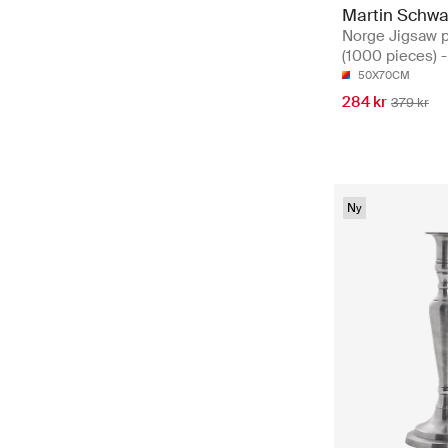
Martin Schwa
Norge Jigsaw 
(1000 pieces) 
50X70CM
284 kr
379 kr
Ny