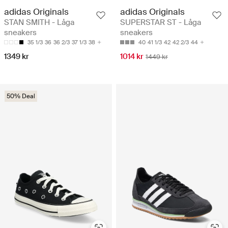
adidas Originals
adidas Originals
STAN SMITH - Låga
SUPERSTAR ST - Låga
sneakers
sneakers
35 1/3
36
36 2/3
37 1/3
38
40
41 1/3
42
42 2/3
44
1349 kr
1014 kr
1449 kr
50% Deal