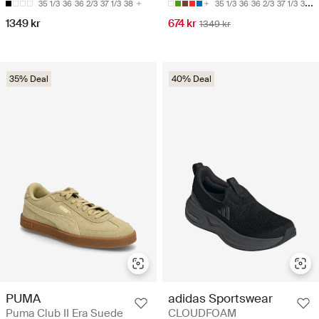
35 1/3
36
36 2/3
37 1/3
38
35 1/3
36
36 2/3
37 1/3
38 2/3
1349 kr
674 kr
1349 kr
35% Deal
40% Deal
PUMA
adidas Sportswear
Puma Club II Era Suede
CLOUDFOAM