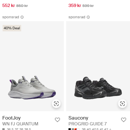
552 kr
359 kr
850 kr
599 kr
sponsrad
sponsrad
40% Deal
FootJoy
Saucony
WN FJ QUANTUM
PROGRID GUIDE 7
36.5
37
38
38.5
38
40
40.5
41
42