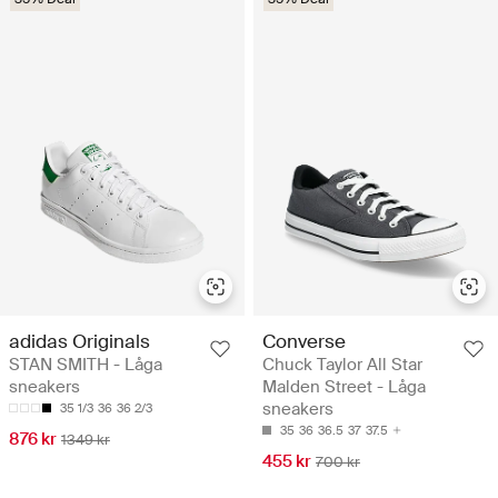
adidas Originals
Converse
STAN SMITH - Låga
Chuck Taylor All Star
sneakers
Malden Street - Låga
sneakers
35 1/3
36
36 2/3
35
36
36.5
37
37.5
876 kr
1349 kr
455 kr
700 kr