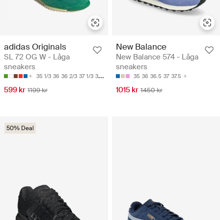
adidas Originals
New Balance
SL 72 OG W - Låga
New Balance 574 - Låga
sneakers
sneakers
35 1/3
36
36 2/3
37 1/3
38 2/3
35
36
36.5
37
37.5
599 kr
1015 kr
1199 kr
1450 kr
50% Deal