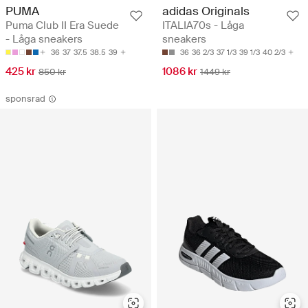
PUMA
adidas Originals
Puma Club II Era Suede
ITALIA70s - Låga
- Låga sneakers
sneakers
36
37
37.5
38.5
39
36
36 2/3
37 1/3
39 1/3
40 2/3
425 kr
1086 kr
850 kr
1449 kr
sponsrad