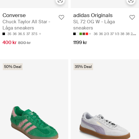
Converse
adidas Originals
Chuck Taylor All Star -
SL 72 OG W - Låga
Låga sneakers
sneakers
35
36
36.5
37
37.5
36
36 2/3
37 1/3
38
38 2/3
400 kr
1199 kr
800 kr
50% Deal
35% Deal