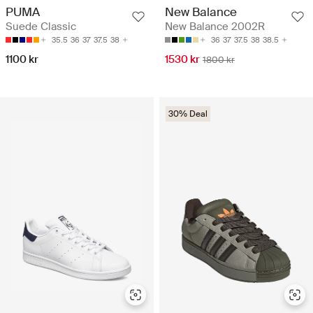
PUMA
New Balance
Suede Classic
New Balance 2002R
35.5
36
37
37.5
38
36
37
37.5
38
38.5
1100 kr
1530 kr
1800 kr
30% Deal