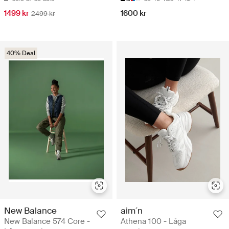
1499 kr
1600 kr
2499 kr
40% Deal
New Balance
aim´n
New Balance 574 Core -
Athena 100 - Låga