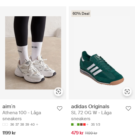
60% Deal
aim´n
adidas Originals
Athena 100 - Låga
SL 72 OG W - Låga
sneakers
sneakers
36
37
38
39
40
35 1/3
1199 kr
479 kr
1199 kr