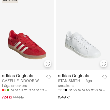
adidas Originals
adidas Originals
GAZELLE INDOOR W -
STAN SMITH - Låga
Låga sneakers
sneakers
36
36 2/3
37 1/3
38
38 2/3
35 1/3
36
36 2/3
37 1/3
38
724 kr
1349 kr
1449 kr