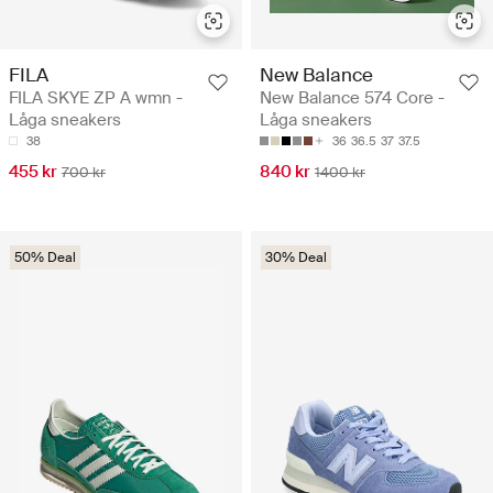
FILA
New Balance
FILA SKYE ZP A wmn -
New Balance 574 Core -
Låga sneakers
Låga sneakers
38
36
36.5
37
37.5
455 kr
840 kr
700 kr
1400 kr
50% Deal
30% Deal