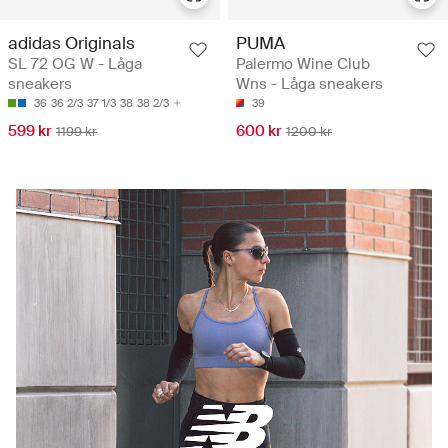
adidas Originals
PUMA
SL 72 OG W - Låga
Palermo Wine Club
sneakers
Wns - Låga sneakers
36
36 2/3
37 1/3
38
38 2/3
39
599 kr
600 kr
1199 kr
1200 kr