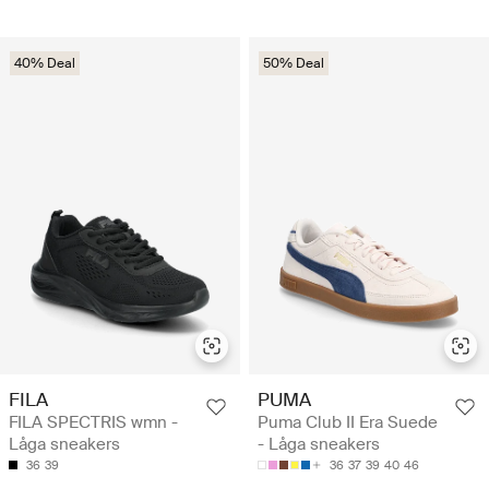
40% Deal
50% Deal
FILA
PUMA
FILA SPECTRIS wmn -
Puma Club II Era Suede
Låga sneakers
- Låga sneakers
36
39
36
37
39
40
46