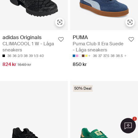
adidas Originals
PUMA
CLIMACOOL 1 W - Låga
Puma Club II Era Suede
sneakers
- Låga sneakers
36
36 2/3
38
39 1/3
40
36
37
37.5
38
38.5
824 kr
850 kr
1649 kr
50% Deal
1