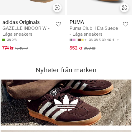
adidas Originals
PUMA
GAZELLE INDOOR W -
Puma Club II Era Suede
Låga sneakers
- Låga sneakers
38 2/3
36
38.5
39
40
41
774 kr
552 kr
1549 kr
850 kr
Nyheter från märken