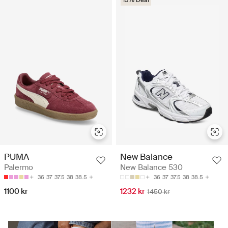
15% Deal
PUMA
New Balance
Palermo
New Balance 530
36
37
37.5
38
38.5
36
37
37.5
38
38.5
1100 kr
1232 kr
1450 kr