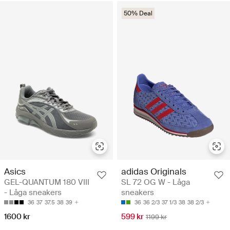
50% Deal
Asics
adidas Originals
GEL-QUANTUM 180 VIII
SL 72 OG W - Låga
- Låga sneakers
sneakers
36
37
37.5
38
39
36
36 2/3
37 1/3
38
38 2/3
1600 kr
599 kr
1199 kr