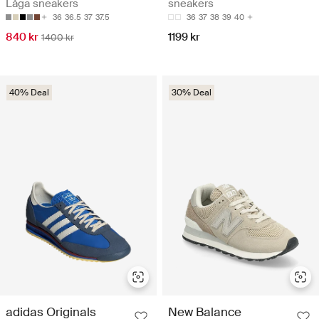
Låga sneakers
sneakers
36
36.5
37
37.5
36
37
38
39
40
840 kr
1199 kr
1400 kr
40% Deal
30% Deal
adidas Originals
New Balance