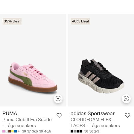
35% Deal
40% Deal
PUMA
adidas Sportswear
Puma Club II Era Suede
CLOUDFOAM FLEX -
- Låga sneakers
LACES - Låga sneakers
36
37
37.5
39
40.5
36
36 2/3