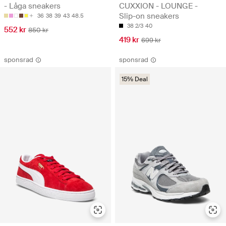
- Låga sneakers
CUXXION - LOUNGE -
Slip-on sneakers
36
38
39
43
48.5
38 2/3
40
552 kr
850 kr
419 kr
699 kr
sponsrad
sponsrad
15% Deal