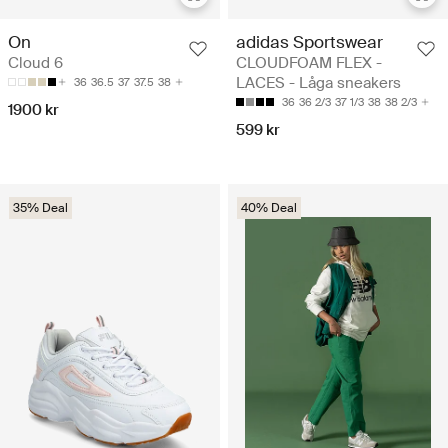
adidas Sportswear
On
CLOUDFOAM FLEX -
Cloud 6
LACES - Låga sneakers
36
36.5
37
37.5
38
36
36 2/3
37 1/3
38
38 2/3
1900 kr
599 kr
35% Deal
40% Deal