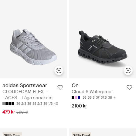
adidas Sportswear
On
CLOUDFOAM FLEX -
Cloud 6 Waterproof
LACES - Låga sneakers
36
36.5
37
37.5
38
36 2/3
38
38 2/3
39 1/3
40
2100 kr
479 kr
599 kr
35% Deal
35% Deal