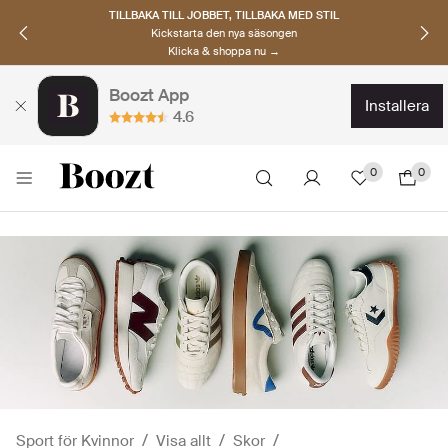
UPPTÄCK SKANDINAVISKA MÄRKEN
Hitta dina nya favoriter nu
Klicka & shoppa →
Boozt App
installera
4.6
0
0
Sport för Kvinnor
Visa allt
Skor