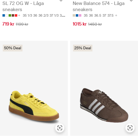
SL 72 OG W - Låga
New Balance 574 - Låga
sneakers
sneakers
35 1/3
36
36 2/3
37 1/3
38
35
36
36.5
37
37.5
719 kr
1015 kr
1199 kr
1450 kr
50% Deal
25% Deal