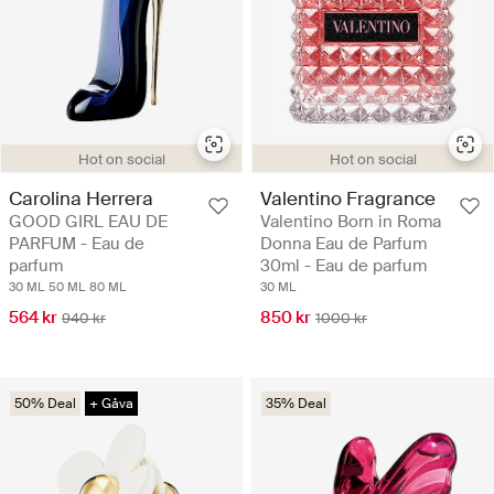
Hot on social
Hot on social
Carolina Herrera
Valentino Fragrance
GOOD GIRL EAU DE
Valentino Born in Roma
PARFUM - Eau de
Donna Eau de Parfum
parfum
30ml - Eau de parfum
30 ML
50 ML
80 ML
30 ML
564 kr
850 kr
940 kr
1000 kr
50% Deal
+ Gåva
35% Deal