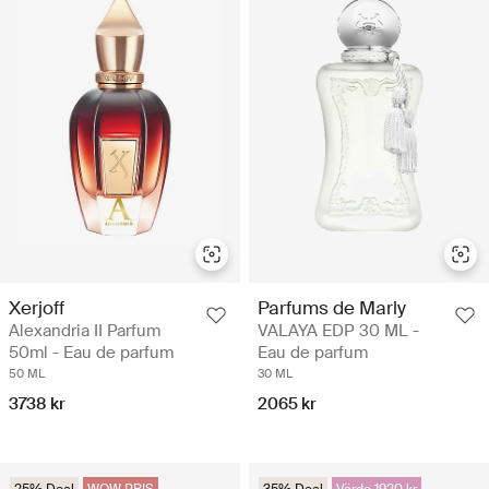
Xerjoff
Parfums de Marly
Alexandria II Parfum
VALAYA EDP 30 ML -
50ml - Eau de parfum
Eau de parfum
50 ML
30 ML
3738 kr
2065 kr
25% Deal
WOW PRIS
35% Deal
Värde 1920 kr