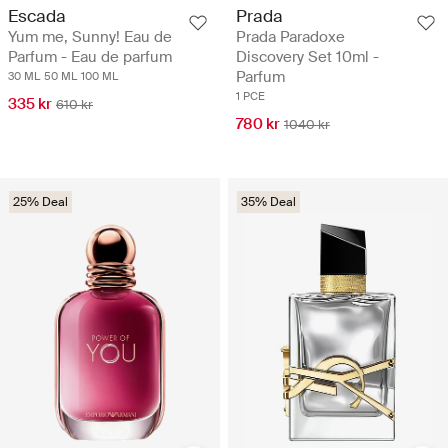
Escada
Prada
Yum me, Sunny! Eau de
Prada Paradoxe
Parfum - Eau de parfum
Discovery Set 10ml -
Parfum
30 ML
50 ML
100 ML
1 PCE
335 kr
610 kr
780 kr
1040 kr
25% Deal
35% Deal