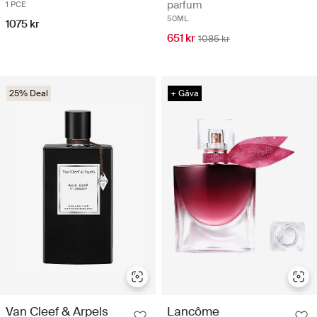
parfum
1 PCE
50ML
1075 kr
651 kr
1085 kr
25% Deal
+ Gåva
Van Cleef & Arpels
Lancôme