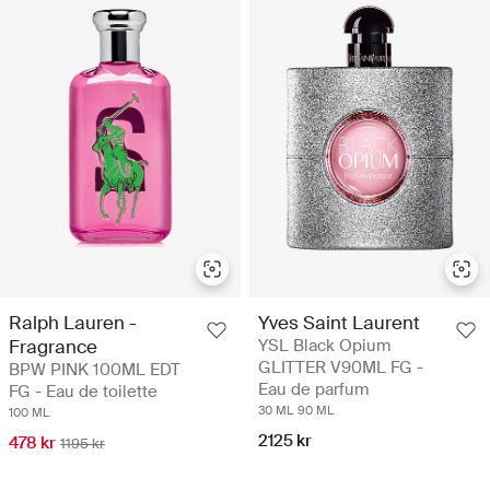
Ralph Lauren -
Yves Saint Laurent
Fragrance
YSL Black Opium
GLITTER V90ML FG -
BPW PINK 100ML EDT
Eau de parfum
FG - Eau de toilette
30 ML
90 ML
100 ML
2125 kr
478 kr
1195 kr