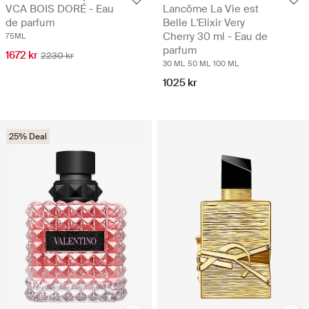
VCA BOIS DORÉ - Eau
Lancôme La Vie est
de parfum
Belle L'Elixir Very
Cherry 30 ml - Eau de
75ML
parfum
1672 kr
2230 kr
30 ML
50 ML
100 ML
1025 kr
25% Deal