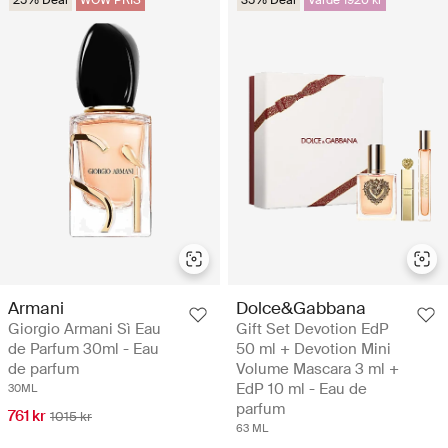
Armani
Dolce&Gabbana
Giorgio Armani Sì Eau
Gift Set Devotion EdP
de Parfum 30ml - Eau
50 ml + Devotion Mini
de parfum
Volume Mascara 3 ml +
EdP 10 ml - Eau de
30ML
parfum
761 kr
1015 kr
63 ML