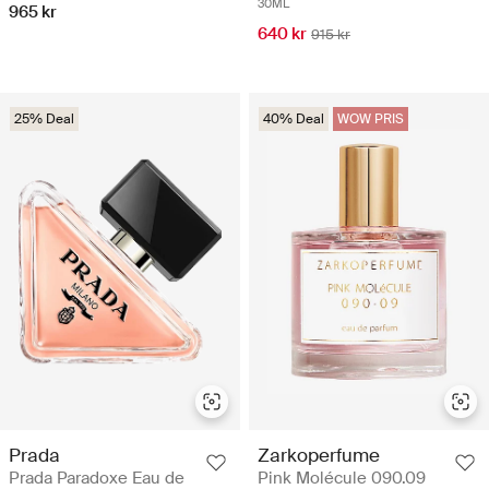
30ML
965 kr
640 kr
915 kr
25% Deal
40% Deal
WOW PRIS
Prada
Zarkoperfume
Prada Paradoxe Eau de
Pink Molécule 090.09