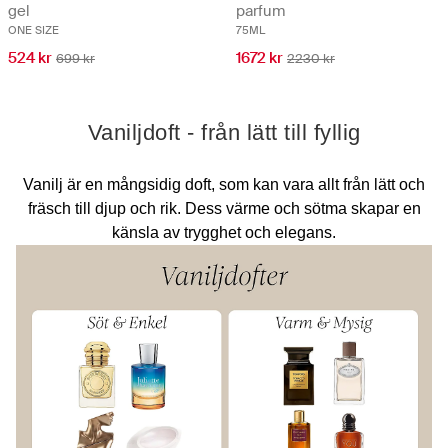
gel
parfum
ONE SIZE
75ML
524 kr
1672 kr
699 kr
2230 kr
Vaniljdoft - från lätt till fyllig
Vanilj är en mångsidig doft, som kan vara allt från lätt och
fräsch till djup och rik. Dess värme och sötma skapar en
känsla av trygghet och elegans.