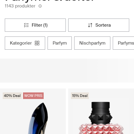
1143 produkter
filter (1)
sortera
kategorier
parfym
nischparfym
parfym
40% Deal
WOW PRIS
15% Deal