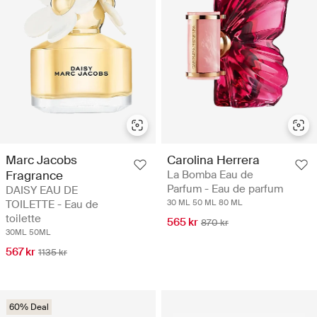
Marc Jacobs
Carolina Herrera
Fragrance
La Bomba Eau de
Parfum - Eau de parfum
DAISY EAU DE
TOILETTE - Eau de
30 ML
50 ML
80 ML
toilette
565 kr
870 kr
30ML
50ML
567 kr
1135 kr
60% Deal