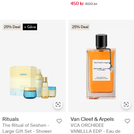
450 kr
600 kr
25% Deal
+ Gåva
25% Deal
Rituals
Van Cleef & Arpels
The Ritual of Seshen -
VCA ORCHIDEE
Large Gift Set - Shower
VANILLLA EDP - Eau de