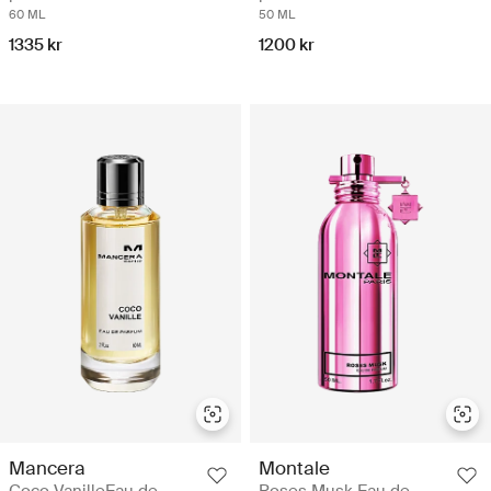
60 ML
50 ML
1335 kr
1200 kr
Mancera
Montale
Coco VanilleEau de
Roses Musk Eau de