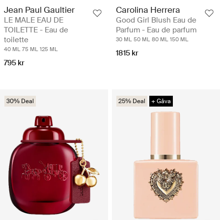
Jean Paul Gaultier
Carolina Herrera
LE MALE EAU DE
Good Girl Blush Eau de
TOILETTE - Eau de
Parfum - Eau de parfum
toilette
30 ML
50 ML
80 ML
150 ML
40 ML
75 ML
125 ML
1815 kr
795 kr
30% Deal
25% Deal
+ Gåva