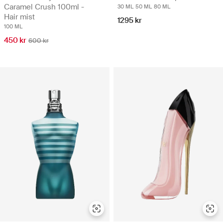
Caramel Crush 100ml -
30 ML
50 ML
80 ML
Hair mist
1295 kr
100 ML
450 kr
600 kr