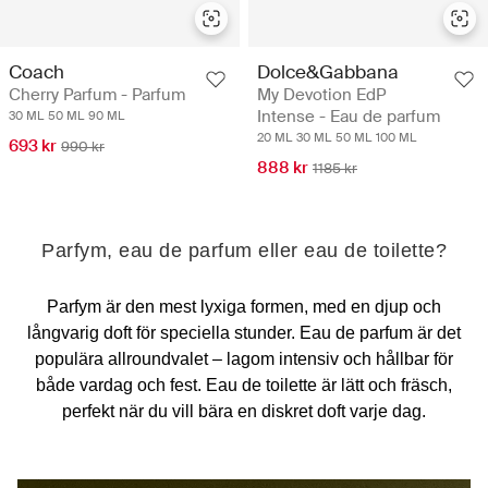
Coach
Dolce&Gabbana
Cherry Parfum - Parfum
My Devotion EdP
Intense - Eau de parfum
30 ML
50 ML
90 ML
20 ML
30 ML
50 ML
100 ML
693 kr
990 kr
888 kr
1185 kr
Parfym, eau de parfum eller eau de toilette?
Parfym är den mest lyxiga formen, med en djup och
långvarig doft för speciella stunder. Eau de parfum är det
populära allroundvalet – lagom intensiv och hållbar för
både vardag och fest. Eau de toilette är lätt och fräsch,
perfekt när du vill bära en diskret doft varje dag.