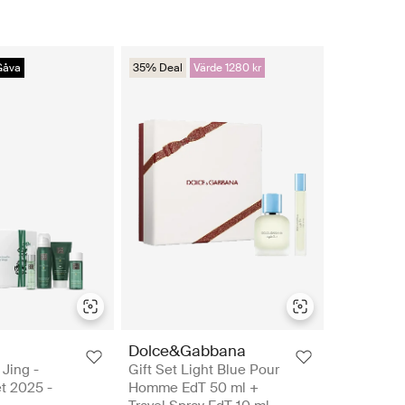
Gåva
35% Deal
Värde 1280 kr
Dolce&Gabbana
 Jing -
Gift Set Light Blue Pour
et 2025 -
Homme EdT 50 ml +