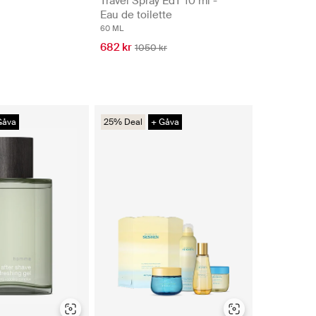
Travel Spray EdT 10 ml -
Eau de toilette
60 ML
682 kr
1050 kr
Gåva
25% Deal
+ Gåva