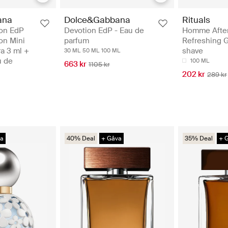
ana
Dolce&Gabbana
Rituals
ion EdP
Devotion EdP - Eau de
Homme Afte
on Mini
parfum
Refreshing G
a 3 ml +
shave
30 ML
50 ML
100 ML
u de
100 ML
663 kr
1105 kr
202 kr
289 kr
va
40% Deal
+ Gåva
35% Deal
+ 