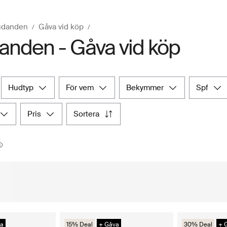
udanden
Gåva vid köp
anden - Gåva vid köp
hudtyp
för vem
bekymmer
spf
pris
sortera
va
15% Deal
+ Gåva
30% Deal
+ 