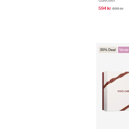
Gåvoset
594 kr
699 kr
35% Deal
Värde