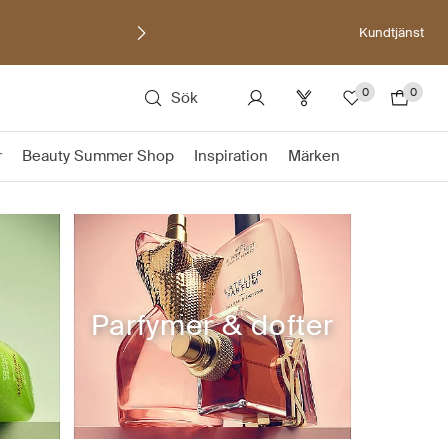
Kundtjänst
0
0
Sök
r
Beauty Summer Shop
Inspiration
Märken
Parfymer & dofter