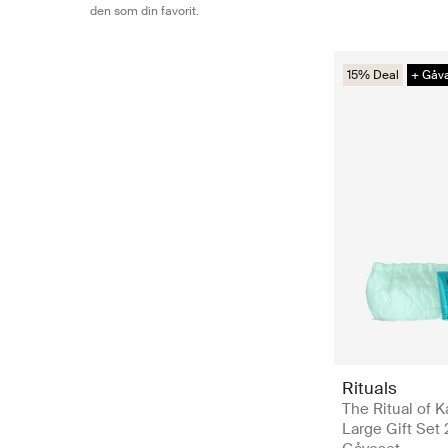
den som din favorit.
15% Deal
+ Gåv
Rituals
The Ritual of K
Large Gift Set