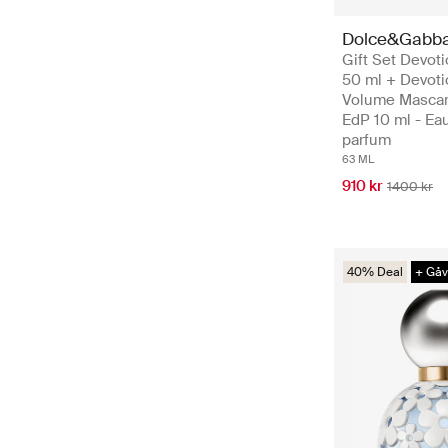
Dolce&Gabb
Gift Set Devot
50 ml + Devoti
Volume Mascar
EdP 10 ml - Ea
parfum
63 ML
910 kr
1400 kr
40% Deal
+ Gå