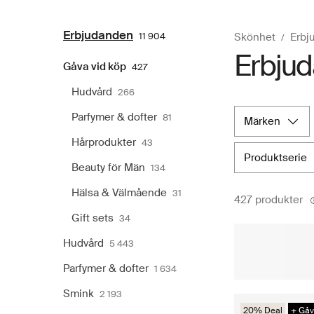
Erbjudanden
11 904
Skönhet
Erbj
Erbjud
Gåva vid köp
427
Hudvård
266
Parfymer & dofter
81
märken
Hårprodukter
43
produktserie
Beauty för Män
134
Hälsa & Välmående
31
427 produkter
Gift sets
34
Hudvård
5 443
Parfymer & dofter
1 634
Smink
2 193
20% Deal
+ Gå