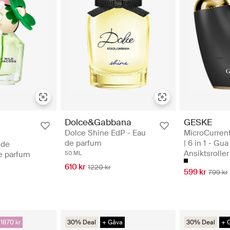
Dolce&Gabbana
GESKE
Dolce Shine EdP - Eau
MicroCurrent
de parfum
| 6 in 1 - Gu
 de
Ansiktsroller
e parfum
50 ML
610 kr
1220 kr
599 kr
799 kr
 1870 kr
30% Deal
+ Gåva
30% Deal
+ 