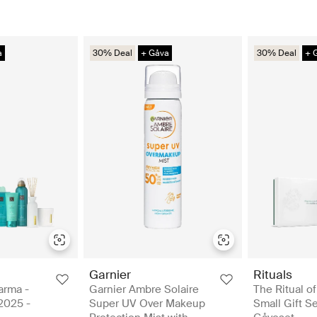
a
30% Deal
+ Gåva
30% Deal
+ 
Garnier
Rituals
arma -
Garnier Ambre Solaire
The Ritual of
 2025 -
Super UV Over Makeup
Small Gift S