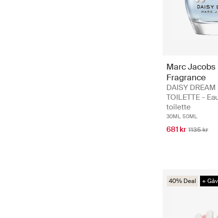
Marc Jacobs
Fragrance
DAISY DREAM 
TOILETTE - Ea
toilette
30ML
50ML
681 kr
1135 kr
40% Deal
+ Gå