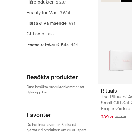
Hårprodukter
2 287
Beauty för Män
3 634
Hälsa & Välmående
531
Gift sets
365
Resestorlekar & Kits
454
Besökta produkter
Dina besökta produkter kommer att
Rituals
dyka upp här.
The Ritual of A
Small Gift Set 
Kroppsvårdsse
Favoriter
239 kr
299 kr
Du har inga favoriter. Klicka på
hjärtat vid produkten om du vill spara