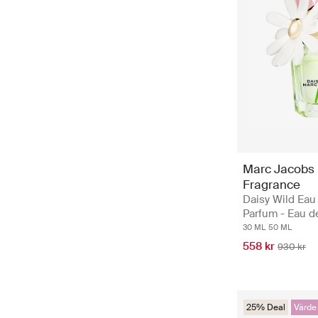
Marc Jacobs
Fragrance
Daisy Wild Eau
Parfum - Eau d
30 ML
50 ML
558 kr
930 kr
25% Deal
Värde