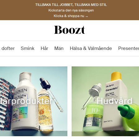
TILLBAKA TILL JOBBET, TILLBAKA MED STIL
Kickstarta den nya säsongen
Klicka & shoppa nu →
 dofter
Smink
Hår
Män
Hälsa & Välmående
Presente
Hårprodukter
Hudvård