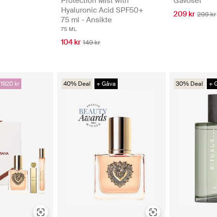
Protection Mist with
Gåvoset
Hyaluronic Acid SPF50+
209 kr
299 kr
75 ml - Ansikte
75 ML
104 kr
149 kr
 1920 kr
40% Deal
+ Gåva
30% Deal
+ 