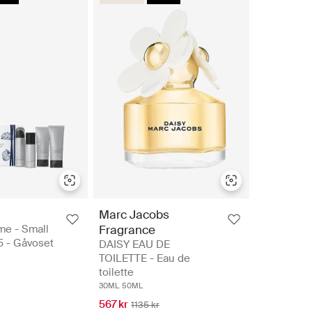
Marc Jacobs
me - Small
Fragrance
5 - Gåvoset
DAISY EAU DE
TOILETTE - Eau de
toilette
30ML
50ML
567 kr
1135 kr