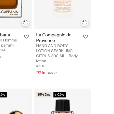
bana
La Compagnie de
ur Homme
Provence
e parfum
HAND AND BODY
50 ML
LOTION SPARKLING
CITRUS 300 ML - Body
r
lotion
300 ML
172 kr
345 kr
Gåva
35% Deal
+ Gåva