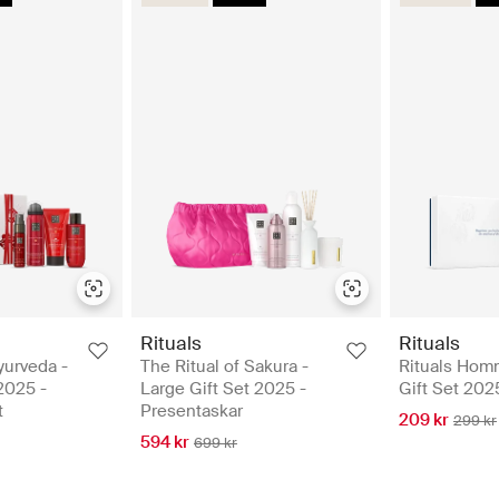
Rituals
Rituals
yurveda -
The Ritual of Sakura -
Rituals Hom
2025 -
Large Gift Set 2025 -
Gift Set 202
t
Presentaskar
209 kr
299 kr
594 kr
699 kr