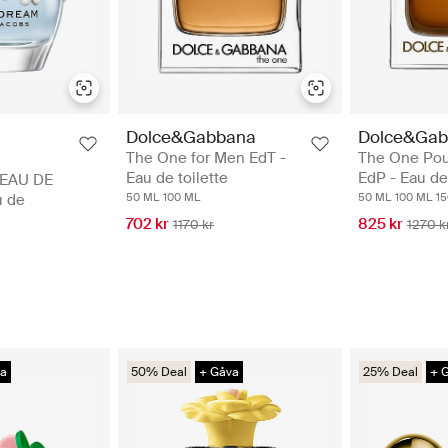
Dolce&Gabbana
Dolce&Gab
The One for Men EdT -
The One Po
Eau de toilette
EdP - Eau d
EAU DE
u de
50 ML
100 ML
50 ML
100 ML
1
702 kr
825 kr
1170 kr
1270 k
va
50% Deal
+ Gåva
25% Deal
+ 