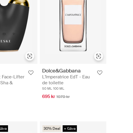
Dolce&Gabbana
 Face-Lifter
L'Imperatrice EdT - Eau
a Sha &
de toilette
50 ML
100 ML
695 kr
1070 kr
Gåva
30% Deal
+ Gåva