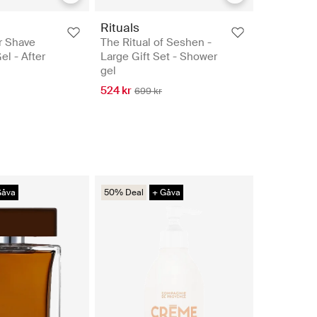
Rituals
r Shave
The Ritual of Seshen -
el - After
Large Gift Set - Shower
gel
524 kr
699 kr
Gåva
50% Deal
+ Gåva