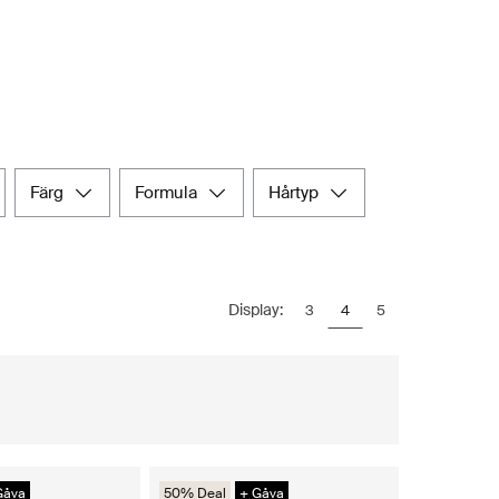
färg
formula
hårtyp
Display:
3
4
5
Gåva
50% Deal
+ Gåva