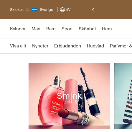
Skickas till:
Sverige
SV
Kvinnor
Män
Barn
Sport
Skönhet
Hem
Visa allt
Nyheter
Erbjudanden
Hudvård
Parfymer &
Smink