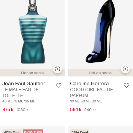
Hot on social
Hot on social
Jean Paul Gaultier
Carolina Herrera
LE MALE EAU DE
GOOD GIRL EAU DE
TOILETTE
PARFUM
40 ML
75 ML
125 ML
30 ML
50 ML
80 ML
875 kr
564 kr
1030 kr
940 kr
40% Deal
WOW PRIS
25% Deal