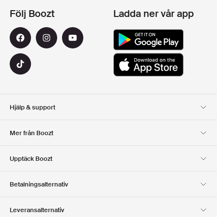
Följ Boozt
Ladda ner vår app
Hjälp & support
Kundservice
Leverans
Mer från Boozt
Returer
Betalning
Om Oss
Officiell Boozt Rabattkod
Upptäck Boozt
Presentkort
Våra appar
Karriär
Företagsinformation
Club Boozt
Betalningsalternativ
Investerarrelationer
Ansvar
Press & utmärkelser
Boozt Outlet
Leveransalternativ