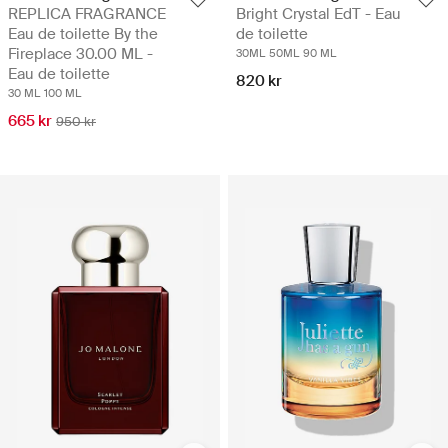
REPLICA FRAGRANCE
Bright Crystal EdT - Eau
Eau de toilette By the
de toilette
Fireplace 30.00 ML -
30ML
50ML
90 ML
Eau de toilette
820 kr
30 ML
100 ML
665 kr
950 kr