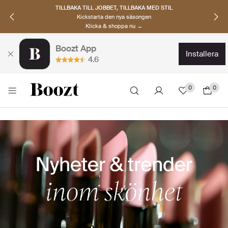
TILLBAKA TILL JOBBET, TILLBAKA MED STIL
Kickstarta den nya säsongen
Klicka & shoppa nu →
Boozt App
installera
4.6
0
0