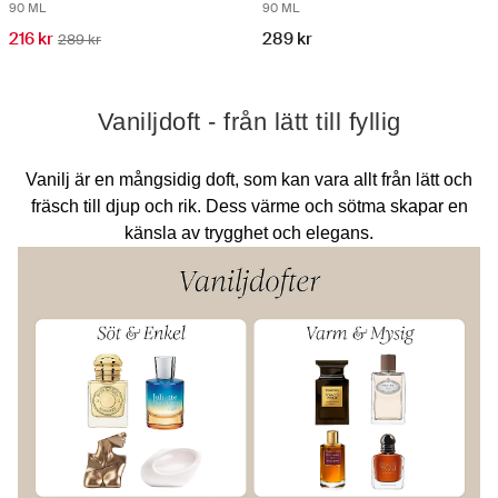
90 ML
90 ML
216 kr
289 kr
289 kr
Vaniljdoft - från lätt till fyllig
Vanilj är en mångsidig doft, som kan vara allt från lätt och
fräsch till djup och rik. Dess värme och sötma skapar en
känsla av trygghet och elegans.