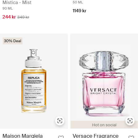
Mística - Mist
50 ML
90 ML
1149 kr
244 kr
349 kr
30% Deal
Hot on social
Maison Margiela
Versace Fragrance