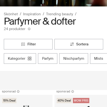
Skönhet
Inspiration
Trending beauty
Parfymer & dofter
24 produkter
filter
sortera
kategorier
parfym
nischparfym
mists
sponsrad
sponsrad
15% Deal
40% Deal
WOW PRIS