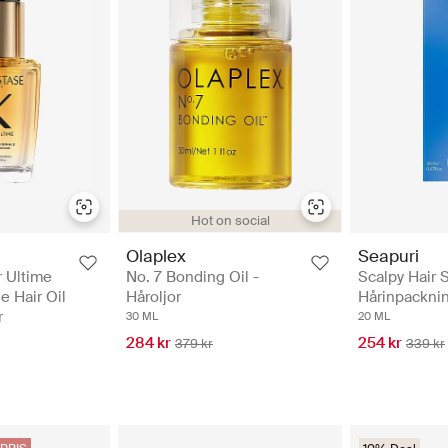
Hot on social
Olaplex
Seapuri
r Ultime
No. 7 Bonding Oil -
Scalpy Hair 
e Hair Oil
Håroljor
Hårinpackni
r
30 ML
20 ML
284 kr
254 kr
379 kr
339 kr