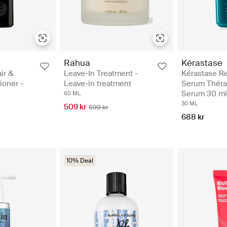
Rahua
Kérastase
ir &
Leave-In Treatment -
Kérastase R
ioner -
Leave-in treatment
Serum Thérap
Serum 30 ml
60 ML
30 ML
509 kr
599 kr
688 kr
10% Deal