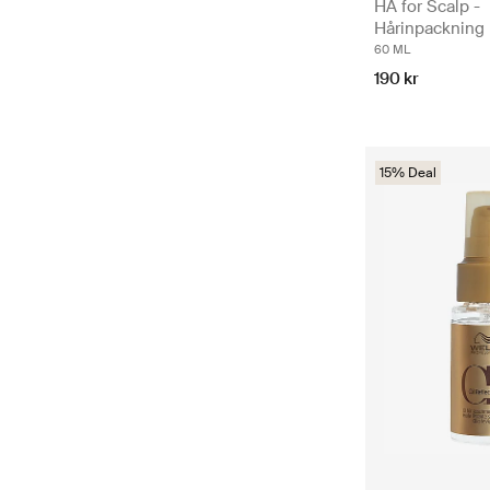
HA for Scalp -
Hårinpackning
60 ML
190 kr
15% Deal