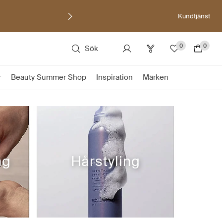
Kundtjänst
0
0
Sök
r
Beauty Summer Shop
Inspiration
Märken
ng
Hårstyling