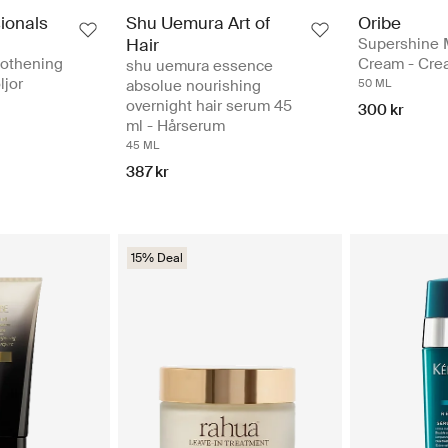
ionals
Shu Uemura Art of
Oribe
Hair
Supershine M
othening
Cream - Cre
shu uemura essence
ljor
absolue nourishing
50 ML
overnight hair serum 45
300 kr
ml - Hårserum
45 ML
387 kr
15% Deal