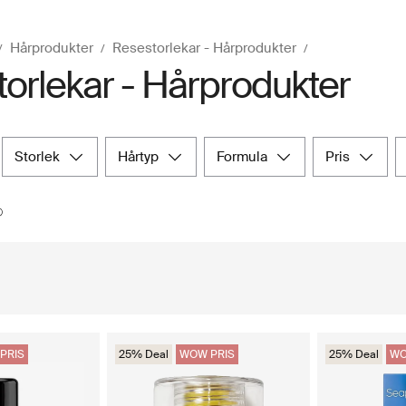
Hårprodukter
Resestorlekar - Hårprodukter
orlekar - Hårprodukter
storlek
hårtyp
formula
pris
PRIS
25% Deal
WOW PRIS
25% Deal
WO