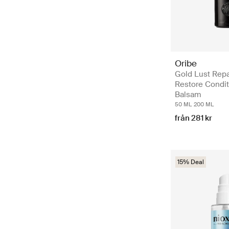
Oribe
Gold Lust Repa
Restore Condit
Balsam
50 ML
200 ML
från 281 kr
15% Deal