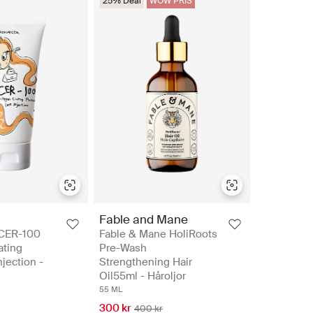
25% Deal
WOW PRIS
Fable and Mane
 CER-100
Fable & Mane HoliRoots
ating
Pre-Wash
njection -
Strengthening Hair
Oil55ml - Håroljor
55 ML
300 kr
400 kr