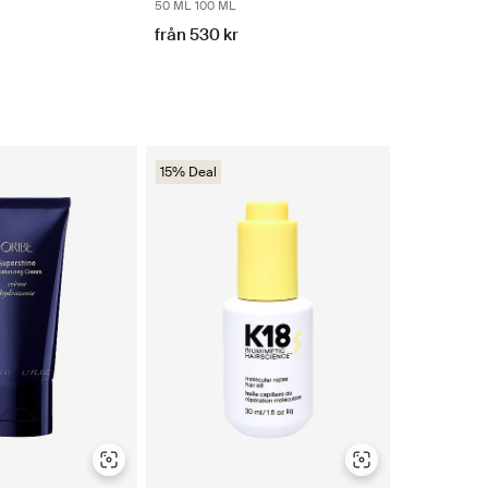
50 ML
100 ML
från 530 kr
15% Deal