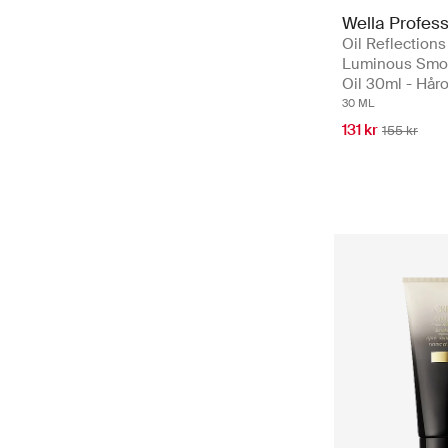
Wella Profess
Oil Reflections
Luminous Smo
Oil 30ml - Håro
30 ML
131 kr
155 kr