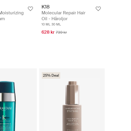
K18
oisturizing
Molecular Repair Hair
am
Oil - Håroljor
10 ML
30 ML
628 kr
739 kr
25% Deal