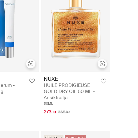
NUXE
Serum -
HUILE PRODIGIEUSE
ng
GOLD DRY OIL 50 ML -
Ansiktsolja
50ML
273 kr
365 kr