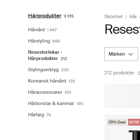
Hårprodukter
3 315
Skönhet
Hår
Resest
Hårvård
1 947
Hårstyling
689
Resestorlekar -
märken
Hårprodukter
212
Stylingverktyg
230
212 produkter
Koreansk hårvård
126
Håraccessoarer
551
Hårborstar & kammar
190
Hårfärg
74
25% Deal
WOW 