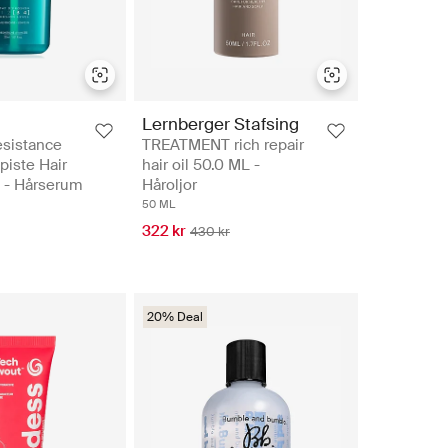
Lernberger Stafsing
esistance
TREATMENT rich repair
iste Hair
hair oil 50.0 ML -
 - Hårserum
Håroljor
50 ML
322 kr
430 kr
20% Deal