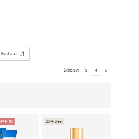
sortera
Display:
3
4
5
W PRIS
25% Deal