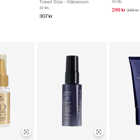
Travel Size - Hårserum
50 ML
30 ML
299 kr
399 kr
307 kr