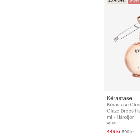
25% Deal
WOW 
Kérastase
Kérastase Glo
Glaze Drops Ha
ml - Håroljor
45 ML
449 kr
599 kr