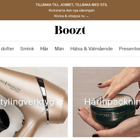
TILLBAKA TILL JOBBET, TILLBAKA MED STIL
Kickstarta den nya säsongen
Klicka & shoppa nu →
 dofter
Smink
Hår
Män
Hälsa & Välmående
Presente
tylingverktyg
Hårinpackni