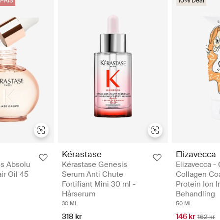
PRIS
10% Deal
Kérastase
Elizavecca
ss Absolu
Kérastase Genesis
Elizavecca -
ir Oil 45
Serum Anti Chute
Collagen Co
Fortifiant Mini 30 ml -
Protein Ion I
Hårserum
Behandling
30 ML
50 ML
318 kr
146 kr
162 kr