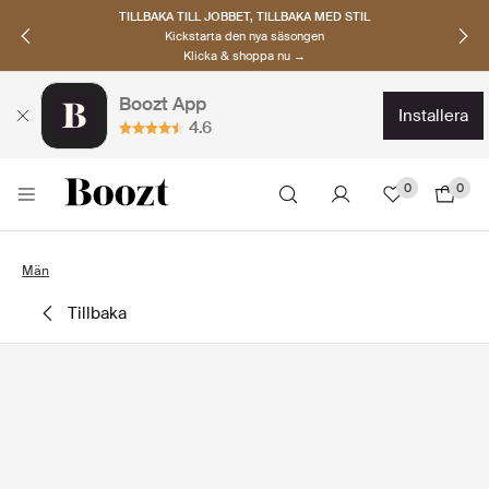
TILLBAKA TILL JOBBET, TILLBAKA MED STIL
Kickstarta den nya säsongen
Klicka & shoppa nu →
Boozt App
installera
4.6
0
0
Män
tillbaka