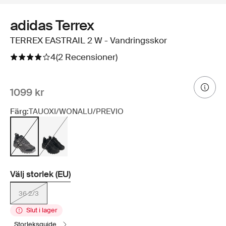
adidas Terrex
TERREX EASTRAIL 2 W - Vandringsskor
4
(2 Recensioner)
1099 kr
Färg:
TAUOXI/WONALU/PREVIO
Välj storlek (EU)
36 2/3
Slut i lager
storleksguide