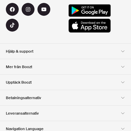
Hjälp & support
Kundservice
Leverans
Mer från Boozt
Returer
Betalning
Om Oss
Officiell Boozt Rabattkod
Upptäck Boozt
Presentkort
Våra appar
Karriär
Företagsinformation
Club Boozt
Betalningsalternativ
Investerarrelationer
Ansvar
Press & utmärkelser
Boozt Outlet
Leveransalternativ
Navigation Language