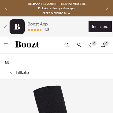
TILLBAKA TILL JOBBET, TILLBAKA MED STIL
Kickstarta den nya säsongen
Klicka & shoppa nu →
Boozt App
installera
4.6
0
0
Män
tillbaka