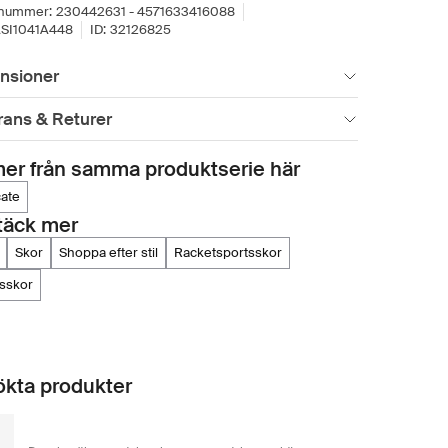
lnummer:
230442631 - 4571633416088
SI1041A448
ID:
32126825
nsioner
rans & Returer
er från samma produktserie här
cate
täck mer
skor
shoppa efter stil
racketsportsskor
isskor
kta produkter