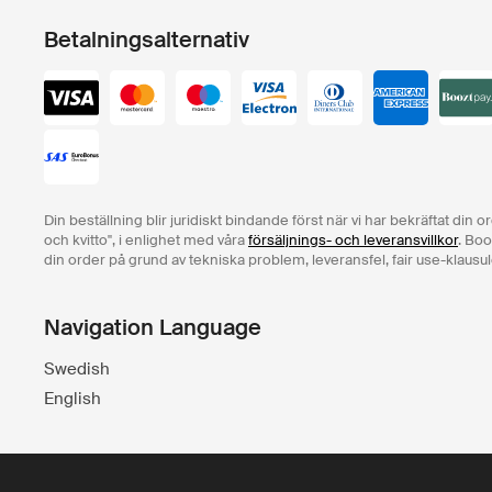
Betalningsalternativ
Din beställning blir juridiskt bindande först när vi har bekräftat din 
och kvitto", i enlighet med våra
försäljnings- och leveransvillkor
. Boo
din order på grund av tekniska problem, leveransfel, fair use-klausul
Navigation Language
Swedish
English