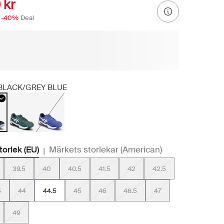
 kr
-40%
Deal
BLACK/GREY BLUE
storlek (EU)
Märkets storlekar (American)
|
39.5
40
40.5
41.5
42
42.5
5
44
44.5
45
46
46.5
47
49