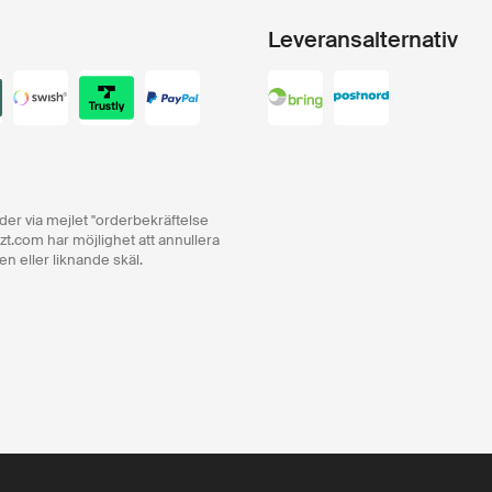
Leveransalternativ
order via mejlet "orderbekräftelse
zt.com har möjlighet att annullera
en eller liknande skäl.