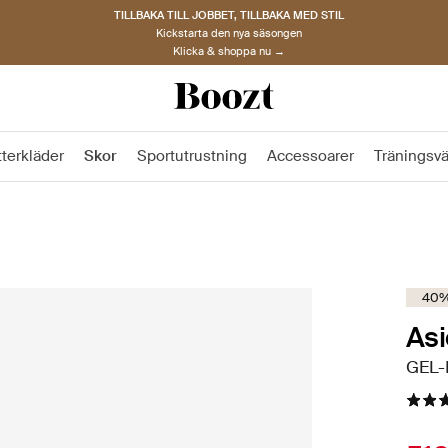
TILLBAKA TILL JOBBET, TILLBAKA MED STIL
Kickstarta den nya säsongen
Klicka & shoppa nu →
tterkläder
Skor
Sportutrustning
Accessoarer
Träningsv
40%
Asi
GEL-