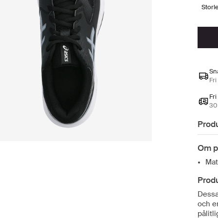
stor
Sn
Fri
Fri
30 
Prod
Om p
Mat
Prod
Dessa 
och e
pålitl