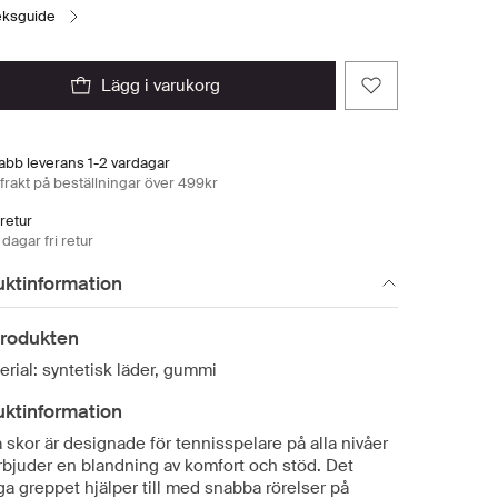
leksguide
lägg i varukorg
abb leverans 1-2 vardagar
 frakt på beställningar över 499kr
 retur
dagar fri retur
uktinformation
rodukten
erial: syntetisk läder, gummi
uktinformation
skor är designade för tennisspelare på alla nivåer
rbjuder en blandning av komfort och stöd. Det
iga greppet hjälper till med snabba rörelser på