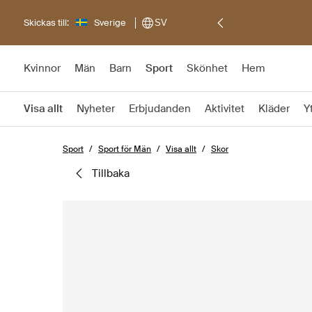
Skickas till:
Sverige
SV
Kvinnor
Män
Barn
Sport
Skönhet
Hem
Visa allt
Nyheter
Erbjudanden
Aktivitet
Kläder
Y
Sport
Sport för Män
Visa allt
Skor
tillbaka