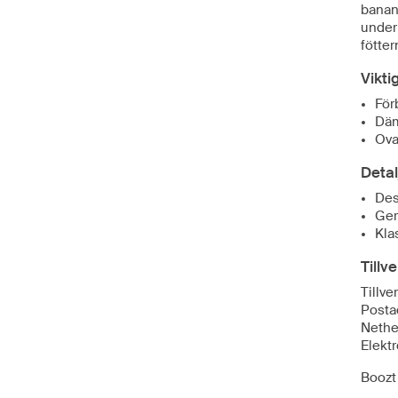
banan
under
fötter
Vikti
För
Däm
Ova
Detal
Des
Ger
Kla
Tillv
Tillv
Posta
Nethe
Elekt
Boozt 