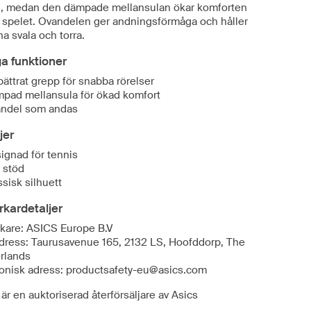
, medan den dämpade mellansulan ökar komforten
 spelet. Ovandelen ger andningsförmåga och håller
na svala och torra.
ga funktioner
bättrat grepp för snabba rörelser
pad mellansula för ökad komfort
ndel som andas
jer
ignad för tennis
 stöd
ssisk silhuett
erkardetaljer
erkare: ASICS Europe B.V
dress: Taurusavenue 165, 2132 LS, Hoofddorp, The
rlands
ronisk adress: productsafety-eu@asics.com
är en auktoriserad återförsäljare av Asics