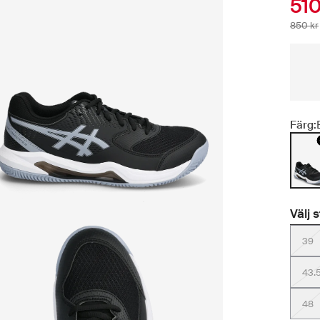
510
850 kr
Färg:
Välj 
39
43.
48