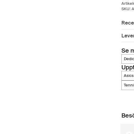
Artike
SKU:
A
Rece
Leve
Se m
dedi
Upp
asics
tenn
Besö