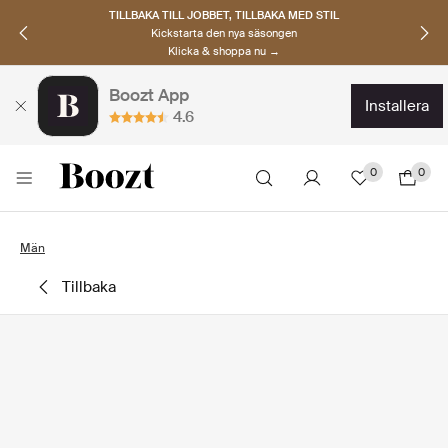
TILLBAKA TILL JOBBET, TILLBAKA MED STIL
Kickstarta den nya säsongen
Klicka & shoppa nu →
Boozt App
installera
4.6
0
0
Män
tillbaka