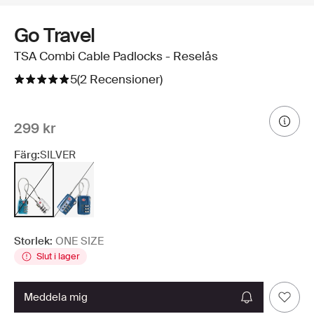
Go Travel
TSA Combi Cable Padlocks - Reselås
5
(2 Recensioner)
299 kr
Färg:
SILVER
Storlek:
ONE SIZE
Slut i lager
meddela mig