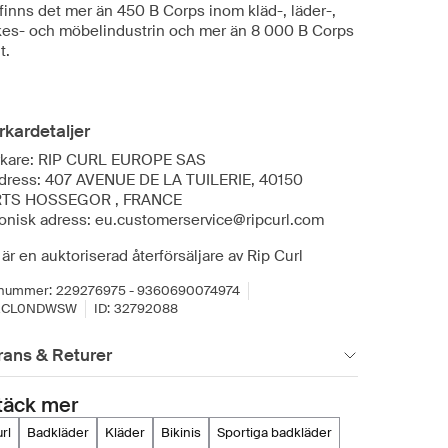
finns det mer än 450 B Corps inom kläd-, läder-,
es- och möbelindustrin och mer än 8 000 B Corps
t.
erkardetaljer
erkare: RIP CURL EUROPE SAS
dress: 407 AVENUE DE LA TUILERIE, 40150
TS HOSSEGOR , FRANCE
ronisk adress: eu.customerservice@ripcurl.com
är en auktoriserad återförsäljare av Rip Curl
lnummer:
229276975 - 9360690074974
RCL0NDWSW
ID:
32792088
rans & Returer
täck mer
url
badkläder
kläder
bikinis
sportiga badkläder