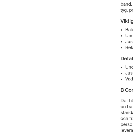
band.
tyg, p
Vikti
Bal
Und
Jus
Bek
Detal
Und
Jus
Vad
B Co
Det h
en bet
standa
och tr
perso
lever