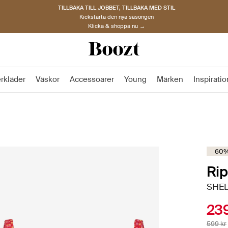
TILLBAKA TILL JOBBET, TILLBAKA MED STIL
Kickstarta den nya säsongen
Klicka & shoppa nu →
rkläder
Väskor
Accessoarer
Young
Märken
Inspiratio
60%
Rip
SHEL
239
599 kr