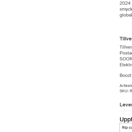
2024 
smyck
global
Tillv
Tillv
Posta
SOOR
Elekt
Boozt 
Artike
SKU:
Leve
Upp
rip c