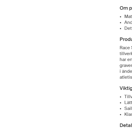
Om p
Mat
And
Det
Prod
Race 
tillve
har e
graver
i ände
atleti
Vikti
Til
Lät
Sai
Kla
Detal