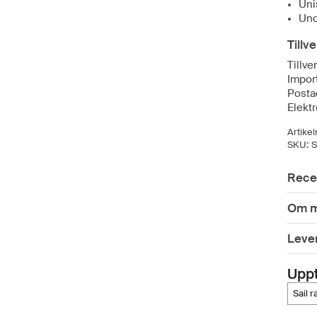
Uni
Und
Tillv
Tillve
Import
Posta
Elekt
Artike
SKU:
S
Rece
Om m
Leve
Upp
sail 