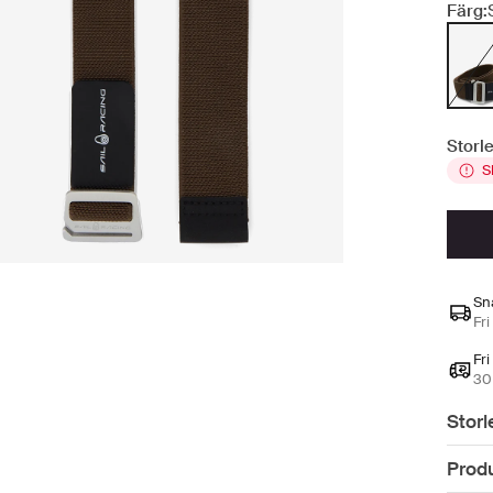
Färg:
Storle
S
Sn
Fri
Fri
30 
Storl
Prod