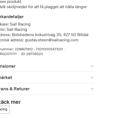
sex produkt
vik sköljmedel för att få plagget att hålla längre
erkardetaljer
rkare: Sail Racing
ör: Sail Racing
dress: Bolshedens Industriväg 35, 427 50 Billdal
ronisk adress: gustav.steen@sailracing.com
lnummer:
228807812 - 7321000547320
RG2011711
ID:
29739323
nsioner
ärket
rans & Returer
täck mer
racing