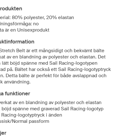
rodukten
erial: 80% polyester, 20% elastan
ningsförmåga: no
ta är en Unisexprodukt
uktinformation
Stretch Belt är ett mångsidigt och bekvämt bälte
rkat av en blandning av polyester och elastan. Det
n lätt böjd spänne med Sail Racing-logotypen
ad på. Bältet har också ett Sail Racing-logotyptryck
n. Detta bälte är perfekt för både avslappnad och
sk användning.
ga funktioner
lverkat av en blandning av polyester och elastan
t böjd spänne med graverad Sail Racing-logotyp
l Racing-logotyptryck i änden
ssisk/Normal passform
jer