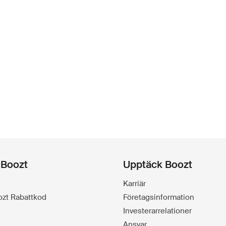
 Boozt
Upptäck Boozt
Karriär
oozt Rabattkod
Företagsinformation
Investerarrelationer
Ansvar