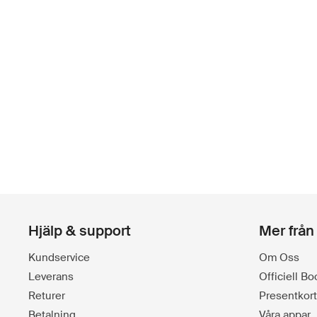
Hjälp & support
Mer från
Kundservice
Om Oss
Leverans
Officiell B
Returer
Presentkort
Betalning
Våra appar