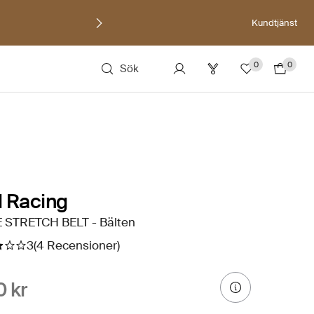
Kundtjänst
0
0
Sök
l Racing
 STRETCH BELT - Bälten
3
(4 Recensioner)
 kr