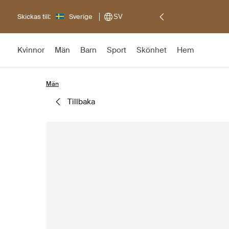
Skickas till:
Sverige
SV
Kvinnor
Män
Barn
Sport
Skönhet
Hem
Män
tillbaka