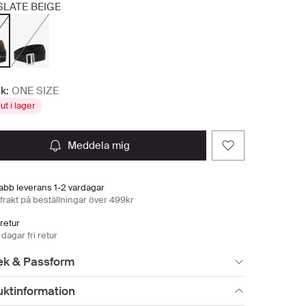
SLATE BEIGE
k:
ONE SIZE
lut i lager
meddela mig
abb leverans 1-2 vardagar
 frakt på beställningar över 499kr
 retur
dagar fri retur
ek & Passform
uktinformation