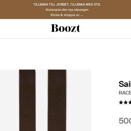
TILLBAKA TILL JOBBET, TILLBAKA MED STIL
Kickstarta den nya säsongen
Klicka & shoppa nu →
Sai
RACE
500