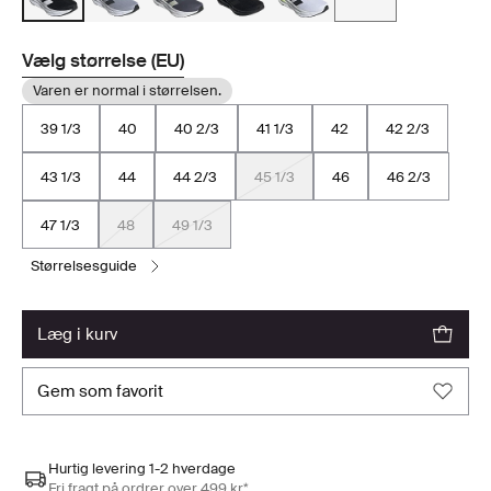
Vælg størrelse (EU)
Varen er normal i størrelsen.
39 1/3
40
40 2/3
41 1/3
42
42 2/3
43 1/3
44
44 2/3
45 1/3
46
46 2/3
47 1/3
48
49 1/3
størrelsesguide
læg i kurv
gem som favorit
Hurtig levering 1-2 hverdage
Fri fragt på ordrer over 499 kr*