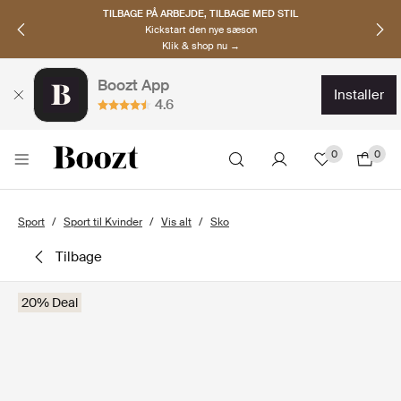
TILBAGE PÅ ARBEJDE, TILBAGE MED STIL
Kickstart den nye sæson
Klik & shop nu →
Boozt App
installer
4.6
0
0
Sport
Sport til Kvinder
Vis alt
Sko
tilbage
20% Deal