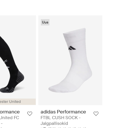
Uus
ster United
formance
adidas Performance
United FC
FTBL CUSH SOCK -
 -
Jalgpallisokid