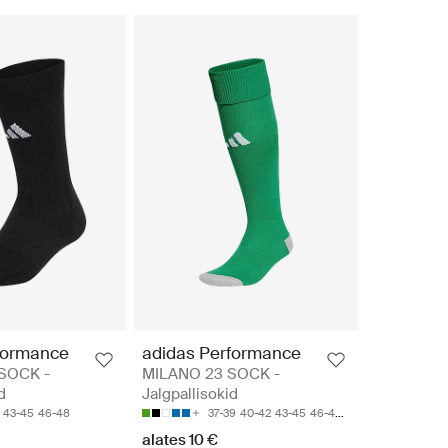
formance
adidas Performance
SOCK -
MILANO 23 SOCK -
d
Jalgpallisokid
43-45
46-48
37-39
40-42
43-45
46-48
49-51
alates 10 €