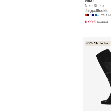
Nike
Nike Strike -
Jalgpallisokid
XS
S
M
11.99 €
19.99 €
40% Allahindlust