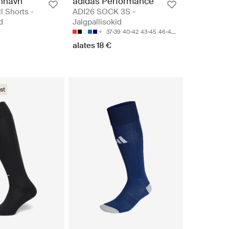
nhavn
adidas Performance
l Shorts -
ADI26 SOCK 3S -
d
Jalgpallisokid
37-39
40-42
43-45
46-48
49-51
alates 18 €
st