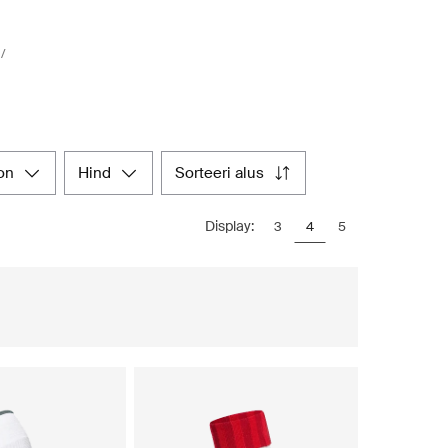
on
hind
sorteeri alus
Display:
3
4
5