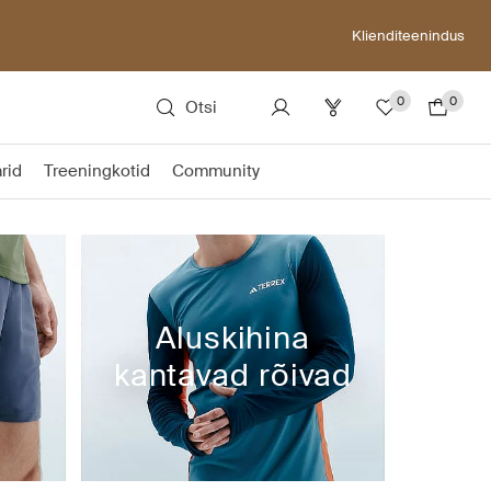
Klienditeenindus
0
0
Otsi
rid
Treeningkotid
Community
Aluskihina
kantavad rõivad