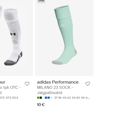
Uus
our
adidas Performance
o 1pk OTC -
MILANO 23 SOCK -
d
Jalgpallisokid
47.5
47.5-50.5
37-39
40-42
43-45
46-48
49-51
10 €