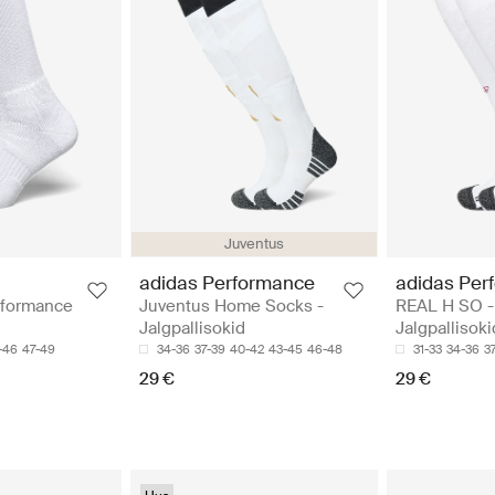
Juventus
adidas Performance
adidas Per
Juventus Home Socks -
REAL H SO -
formance
Jalgpallisokid
Jalgpallisoki
34-36
37-39
40-42
43-45
46-48
31-33
34-36
3
-46
47-49
29 €
29 €