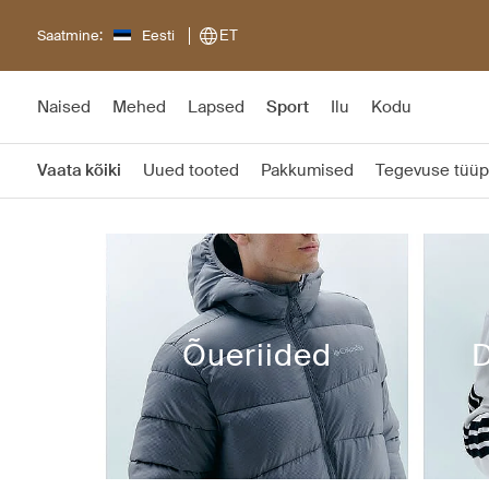
Saatmine:
Eesti
ET
Naised
Mehed
Lapsed
Sport
Ilu
Kodu
Vaata kõiki
Uued tooted
Pakkumised
Tegevuse tüüp
Õueriided
D