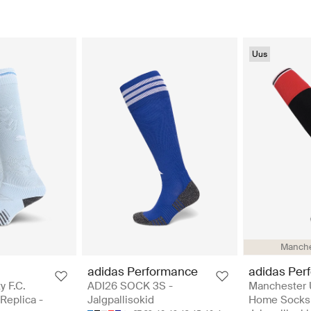
Uus
Manche
adidas Performance
adidas Per
y F.C.
ADI26 SOCK 3S -
Manchester 
Replica -
Jalgpallisokid
Home Socks