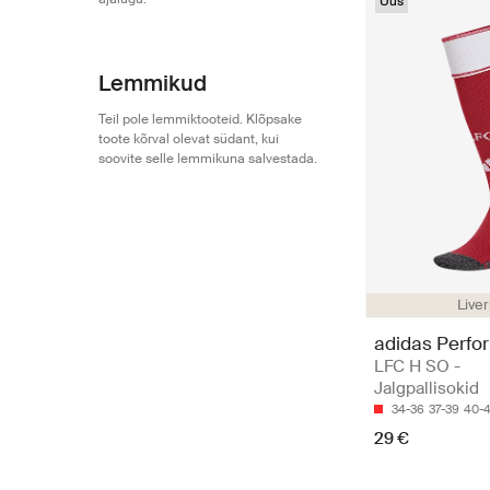
Uus
Lemmikud
Teil pole lemmiktooteid. Klõpsake
toote kõrval olevat südant, kui
soovite selle lemmikuna salvestada.
Live
adidas Perfo
LFC H SO -
Jalgpallisokid
34-36
37-39
40-
29 €