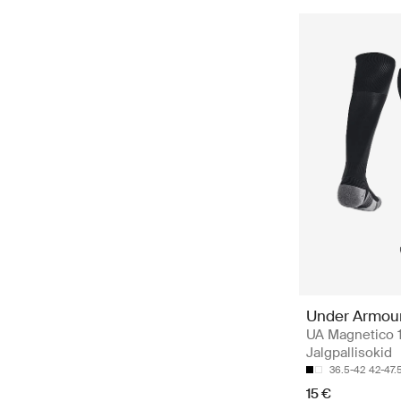
Under Armou
UA Magnetico 
Jalgpallisokid
36.5-42
42-47.
15 €