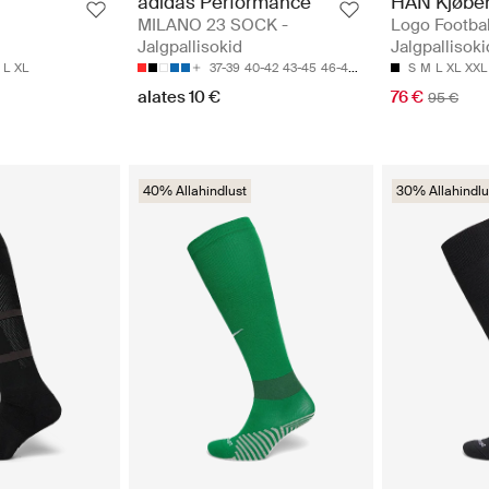
adidas Performance
HAN Kjøbe
MILANO 23 SOCK -
Logo Footbal
Jalgpallisokid
Jalgpallisoki
L
XL
37-39
40-42
43-45
46-48
49-51
S
M
L
XL
XXL
alates 10 €
76 €
95 €
40% Allahindlust
30% Allahindlu