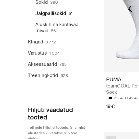
Sokid
390
Jalgpallisokid
51
Aluskihina kantavad
rõivad
56
Kingad
3 772
Varustus
1 004
Aksessuaarid
765
Treeningkotid
628
PUMA
teamGOAL Per
Sock
31-34
39-42
43
19 €
Hiljuti vaadatud
tooted
Teil pole hiljutisi tooteid. Sirvimist
alustades kuvatakse siin teie
ajalugu.