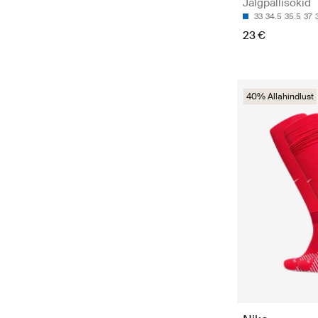
Jalgpallisokid
33
34.5
35.5
37
23 €
40% Allahindlust