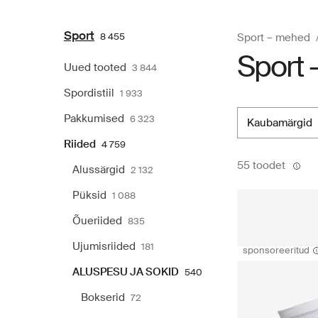
Sport
8 455
Sport – mehed
Sport 
Uued tooted
3 844
Spordistiil
1 933
Pakkumised
6 323
kaubamärgid
Riided
4 759
55 toodet
Alussärgid
2 132
Püksid
1 088
Õueriided
835
Ujumisriided
181
sponsoreeritud
ALUSPESU JA SOKID
540
Bokserid
72