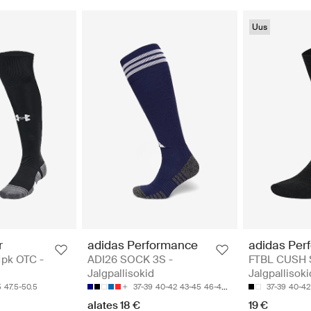
Uus
r
adidas Performance
adidas Per
1pk OTC -
ADI26 SOCK 3S -
FTBL CUSH 
Jalgpallisokid
Jalgpallisoki
5
47.5-50.5
37-39
40-42
43-45
46-48
49-51
37-39
40-42
alates 18 €
19 €