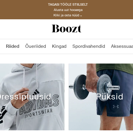
TAGASI TÖÖLE STIILSELT
Alusta uut hooaega
Kliki ja osta nüüd→
Riided
Õueriided
Kingad
Spordivahendid
Aksessuaa
ressipluusid
Püksid