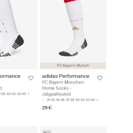
FC Bayern Munich
formance
adidas Performance
FC Bayern München
d
Home Socks -
Jalgpallisokid
7-39
40-42
43-45
31-33
34-36
37-39
40-42
43-45
29 €