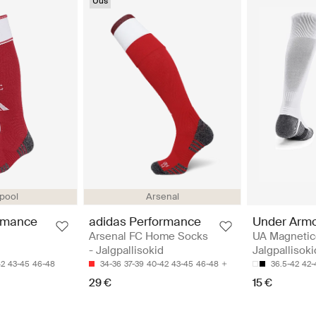
Uus
rpool
Arsenal
rmance
adidas Performance
Under Arm
Arsenal FC Home Socks
UA Magnetic
- Jalgpallisokid
Jalgpallisoki
42
43-45
46-48
34-36
37-39
40-42
43-45
46-48
36.5-42
42-
29 €
15 €