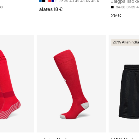
Jalgpallisoki
37-39
40-42
43-45
46-48
49-51
38
34-36
37-39
4
alates 18 €
29 €
20% Allahindlu