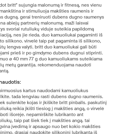
dot britt" sujungia malonumą ir fitnesą, nes vienu
mankština ir stimuliuoja makšties raumenis ir
s dugną. gerai treniruoti dubens dugno raumenys
ina abiejų partnerių malonumą. maži laisvai
ys svoriai rutuliukų viduje suteikia papildomą
iaciją, nes jie rieda. duo kamuoliukai pagaminti iš
o silikono. virvelė taip pat pagaminta iš silikono,
tų lengva valyti. britt duo kamuoliukai gali būti
jami prieš ir po gimdymo dubens dugnui stiprinti.
muo ø 40 mm 77 g duo kamuoliukams suteikiama
rių metų garantija. rekomenduojama naudoti
antą.
naudotis:
 pirmuosius kartus naudodami kamuoliukus
ulkite. tada lengviau rasti dubens dugno raumenis.
iek sulenkite kojas ir įkiškite britt pinballs. paskutinį
iuką reikia įkišti tiesiog į makšties angą, o virvelė
aboti išorėje. nepamirškite lubrikanto ant
iukų, taip pat šiek tiek į makšties angą. tai
gvina įvedimą ir apsaugo nuo bet kokio makšties
inimo. drąsiai naudokite silikoninį lubrikantą iš