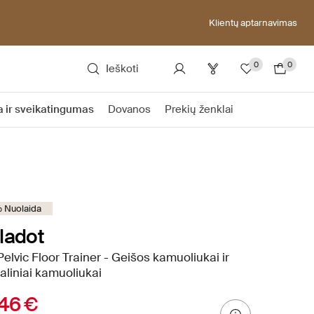
Klientų aptarnavimas
0
0
Ieškoti
a ir sveikatingumas
Dovanos
Prekių ženklai
 Nuolaida
ladot
 Pelvic Floor Trainer - Geišos kamuoliukai ir
aliniai kamuoliukai
46 €