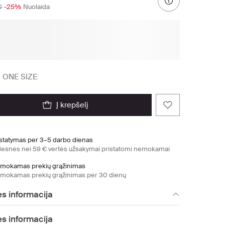
€
-25%
Nuolaida
:
ONE SIZE
į krepšelį
istatymas per 3–5 darbo dienas
desnės nei 59 € vertės užsakymai pristatomi nemokamai
mokamas prekių grąžinimas
mokamas prekių grąžinimas per 30 dienų
s informacija
s informacija