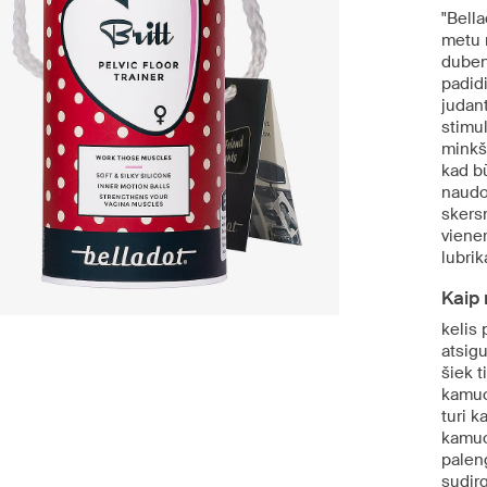
"Bella
metu 
duben
padid
judant
stimul
minkšt
kad bū
naudo
skers
viene
lubrik
Kaip 
kelis
atsig
šiek t
kamuol
turi k
kamuol
palen
sudirg