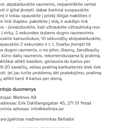
ot. atpalaiduokite raumenis, nepamirškite ramiai
ti ir giliai įkvėpti. dabar švelniai suspauskite
erį ir toliau spauskite į priekį išilgai makšties ir
n link šlaplės. pakelkite į vidų ir aukštyn link
s - įsivaizduokite, kad užtraukėte užtrauktuką nuo
ir į viršų. 2 sekundes dubens dugno raumenimis
uskite kamuoliukus, 10 sekundžių atsipalaiduokite,
spauskite 2 sekundes ir t. t. Svarbu įtempti tik
s dugno raumenis, o ne pilvo, šlaunų, žandikaulių
tų kūno dalių raumenis. rekomenduojama šį pratimą
aktiškai atlikti kasdien, geriausia du kartus per
8-20 savaičių, vėliau pratimą kartkartėmis šiek tiek
oti. jei jau turite problemų dėl pratekėjimo, pratimą
ų atlikti bent 4 kartus per dieną.
ntojo duomenys
tojas: Wellnex AB
 adresas: Erik Dahlbergsgatan 45, 271 51 Ystad
roninis adresas: info@wellnex.se
 yra įgaliotas mažmenininkas Belladot