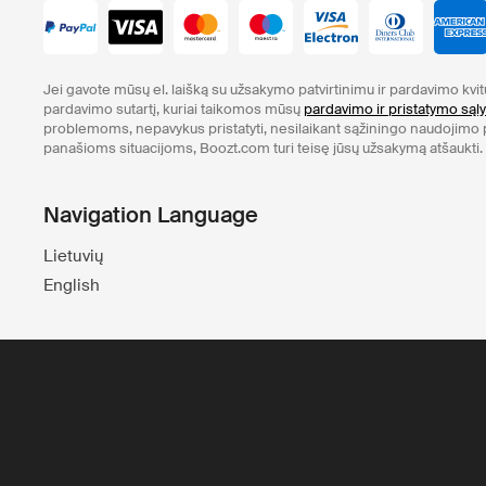
Jei gavote mūsų el. laišką su užsakymo patvirtinimu ir pardavimo kvi
pardavimo sutartį, kuriai taikomos mūsų
pardavimo ir pristatymo sąl
problemoms, nepavykus pristatyti, nesilaikant sąžiningo naudojimo po
panašioms situacijoms, Boozt.com turi teisę jūsų užsakymą atšaukti.
Navigation Language
Lietuvių
English