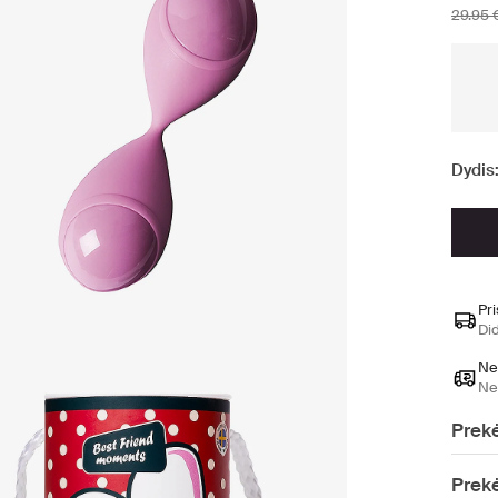
29.95 
Dydis
Pr
Di
Ne
Ne
Prekė
Prekė