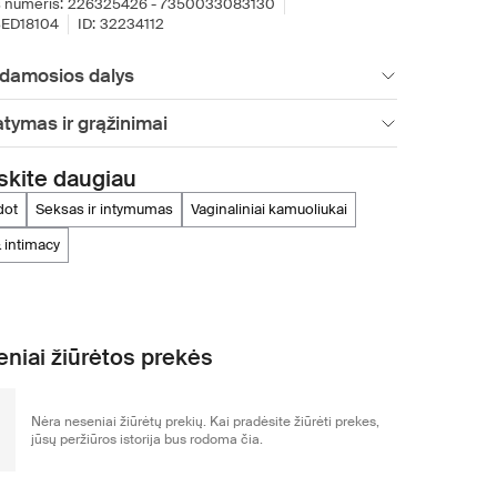
 numeris:
226325426 - 7350033083130
ED18104
ID:
32234112
damosios dalys
atymas ir grąžinimai
skite daugiau
adot
seksas ir intymumas
vaginaliniai kamuoliukai
& intimacy
niai žiūrėtos prekės
Nėra neseniai žiūrėtų prekių. Kai pradėsite žiūrėti prekes,
jūsų peržiūros istorija bus rodoma čia.