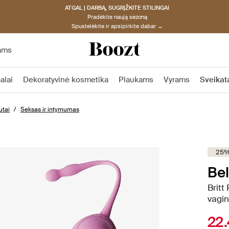
ATGAL Į DARBĄ, SUGRĮŽKITE STILINGAI
Pradėkite naują sezoną
Spustelėkite ir apsipirkite dabar →
ams
alai
Dekoratyvinė kosmetika
Plaukams
Vyrams
Sveikat
utai
Seksas ir intymumas
25%
Bel
Britt
vagin
22.