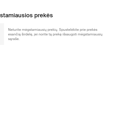
stamiausios prekės
Neturite mėgstamiausių prekių. Spustelėkite prie prekės
esančią širdelę, jei norite tą prekę išsaugoti mėgstamiausių
sąraše.