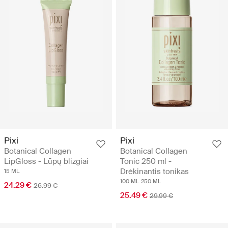
Pixi
Pixi
Botanical Collagen
Botanical Collagen
LipGloss - Lūpų blizgiai
Tonic 250 ml -
Drėkinantis tonikas
15 ML
100 ML
250 ML
24.29 €
26.99 €
25.49 €
29.99 €