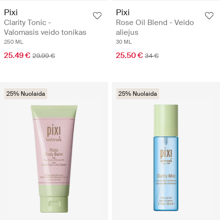
Pixi
Pixi
Clarity Tonic -
Rose Oil Blend - Veido
Valomasis veido tonikas
aliejus
250 ML
30 ML
25.49 €
25.50 €
29.99 €
34 €
25% Nuolaida
25% Nuolaida