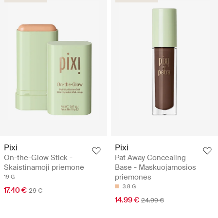
Pixi
Pixi
On-the-Glow Stick -
Pat Away Concealing
Skaistinamoji priemonė
Base - Maskuojamosios
priemonės
19 G
3.8 G
17.40 €
29 €
14.99 €
24.99 €