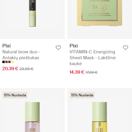
Pixi
Pixi
Natural brow duo -
VITAMIN-C Energizing
Antakių pieštukas
Sheet Mask - Lakštinė
kaukė
20.39 €
23.99 €
14.39 €
17.99 €
15% Nuolaida
15% Nuolaida