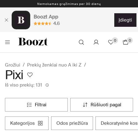
Nemokamas grąžinimas per 30 dienų
Boozt App
įdiegti
4.6
0
0
Grožiui
Prekių ženklai nuo A iki Z
Pixi
Iš viso prekių: 131
filtrai
rūšiuoti pagal
kategorijos
odos priežiūra
dekoratyvinė ko