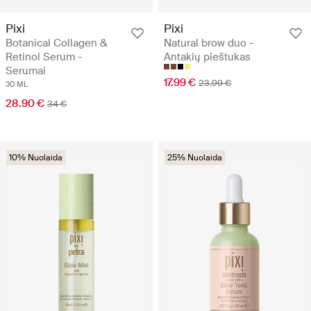
Pixi
Pixi
Botanical Collagen &
Natural brow duo -
Retinol Serum -
Antakių pieštukas
Serumai
17.99 €
23.99 €
30 ML
28.90 €
34 €
10% Nuolaida
25% Nuolaida