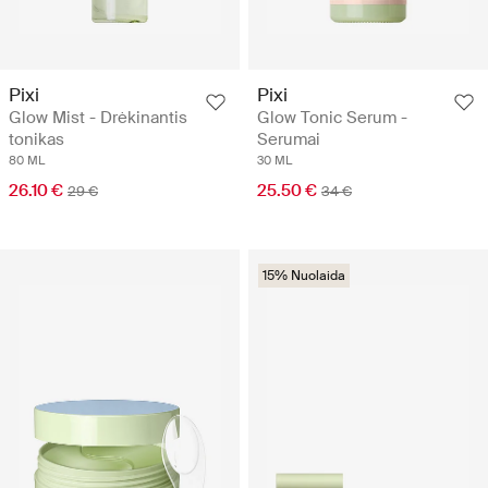
Pixi
Pixi
Glow Mist - Drėkinantis
Glow Tonic Serum -
tonikas
Serumai
80 ML
30 ML
26.10 €
25.50 €
29 €
34 €
15% Nuolaida