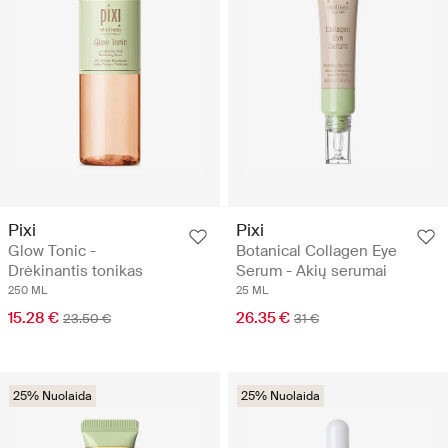
Pixi
Pixi
Glow Tonic -
Botanical Collagen Eye
Drėkinantis tonikas
Serum - Akių serumai
250 ML
25 ML
15.28 €
26.35 €
23.50 €
31 €
25% Nuolaida
25% Nuolaida