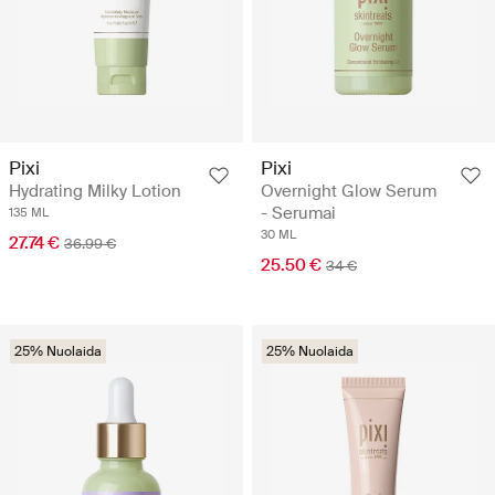
Pixi
Pixi
Hydrating Milky Lotion
Overnight Glow Serum
- Serumai
135 ML
30 ML
27.74 €
36.99 €
25.50 €
34 €
25% Nuolaida
25% Nuolaida