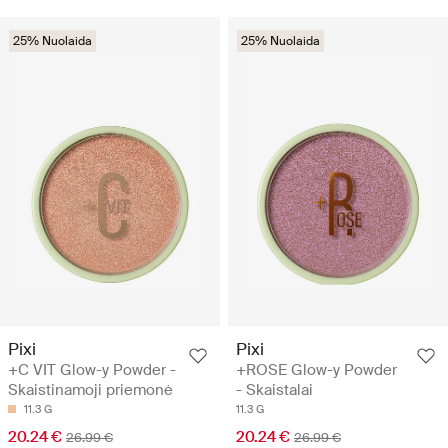
25% Nuolaida
25% Nuolaida
Pixi
Pixi
+C VIT Glow-y Powder -
+ROSE Glow-y Powder
Skaistinamoji priemonė
- Skaistalai
11.3 G
11.3 G
20.24 €
20.24 €
26.99 €
26.99 €