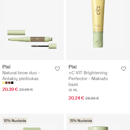
Pixi
Pixi
Natural brow duo -
+C VIT Brightening
Antakių pieštukas
Perfector - Makiažo
bazė
20.39 €
23.99 €
25 ML
20.24 €
26.99 €
10% Nuolaida
15% Nuolaida