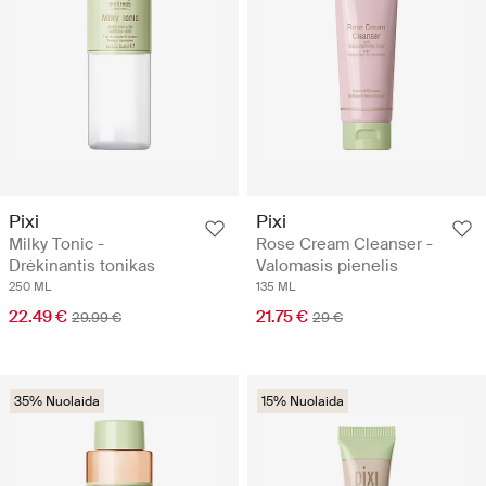
Pixi
Pixi
Milky Tonic -
Rose Cream Cleanser -
Drėkinantis tonikas
Valomasis pienelis
250 ML
135 ML
22.49 €
21.75 €
29.99 €
29 €
35% Nuolaida
15% Nuolaida