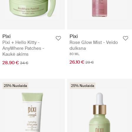
Pixi
Pixi
Pixi + Hello Kitty -
Rose Glow Mist - Veido
AnyWhere Patches -
dulksna
Kaukė akims
80 ML
26.10 €
28.90 €
29 €
34 €
25% Nuolaida
25% Nuolaida