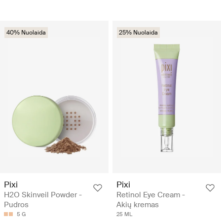
40% Nuolaida
25% Nuolaida
Pixi
Pixi
H2O Skinveil Powder -
Retinol Eye Cream -
Pudros
Akių kremas
5 G
25 ML