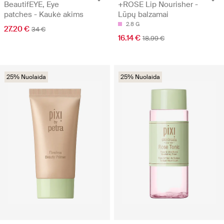
BeautifEYE, Eye
+ROSE Lip Nourisher -
patches - Kaukė akims
Lūpų balzamai
2.8 G
27.20 €
34 €
16.14 €
18.99 €
25% Nuolaida
25% Nuolaida