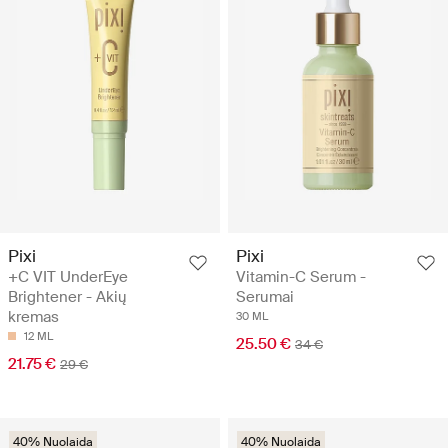
Pixi
Pixi
+C VIT UnderEye
Vitamin-C Serum -
Brightener - Akių
Serumai
kremas
30 ML
12 ML
25.50 €
34 €
21.75 €
29 €
40% Nuolaida
40% Nuolaida