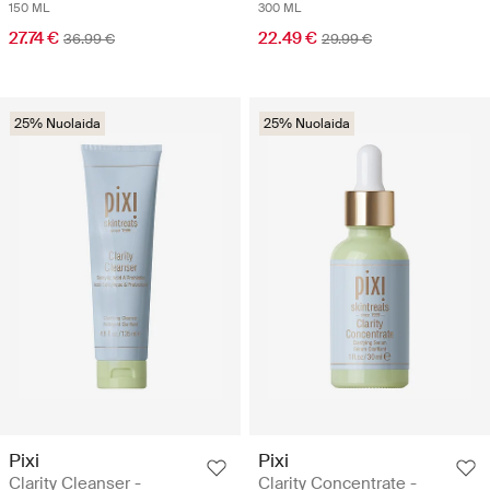
150 ML
300 ML
27.74 €
22.49 €
36.99 €
29.99 €
25% Nuolaida
25% Nuolaida
Pixi
Pixi
Clarity Cleanser -
Clarity Concentrate -