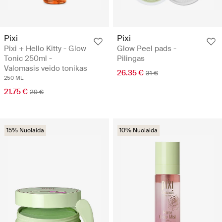
Pixi
Pixi
Pixi + Hello Kitty - Glow
Glow Peel pads -
Tonic 250ml -
Pilingas
Valomasis veido tonikas
26.35 €
31 €
250 ML
21.75 €
29 €
15% Nuolaida
10% Nuolaida