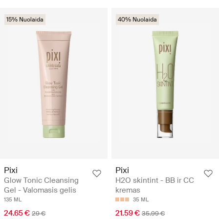
15% Nuolaida
40% Nuolaida
Pixi
Pixi
Glow Tonic Cleansing
H2O skintint - BB ir CC
Gel - Valomasis gelis
kremas
135 ML
35 ML
24.65 €
21.59 €
29 €
35.99 €