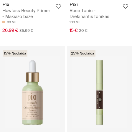
Pixi
Pixi
Flawless Beauty Primer
Rose Tonic -
- Makiažo bazė
Drėkinantis tonikas
30 ML
100 ML
26.99 €
15 €
35.99 €
20 €
15% Nuolaida
25% Nuolaida