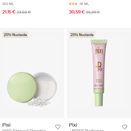
250 ML
35 ML
21.15 €
30.59 €
23.50 €
35.99 €
25% Nuolaida
25% Nuolaida
Pixi
Pixi
H2O Skinveil Powder -
+ROSE Radiance