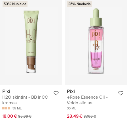
50% Nuolaida
25% Nuolaida
Pixi
Pixi
H2O skintint - BB ir CC
+Rose Essence Oil -
kremas
Veido aliejus
35 ML
30 ML
18.00 €
28.49 €
35.99 €
37.99 €