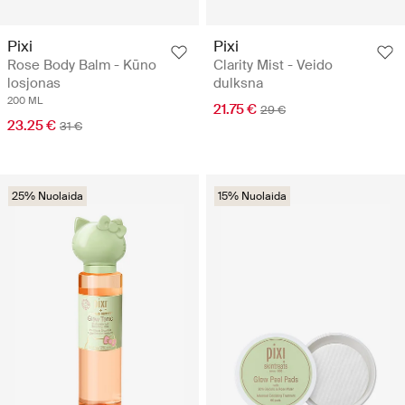
Pixi
Pixi
Rose Body Balm - Kūno
Clarity Mist - Veido
losjonas
dulksna
200 ML
21.75 €
29 €
23.25 €
31 €
25% Nuolaida
15% Nuolaida