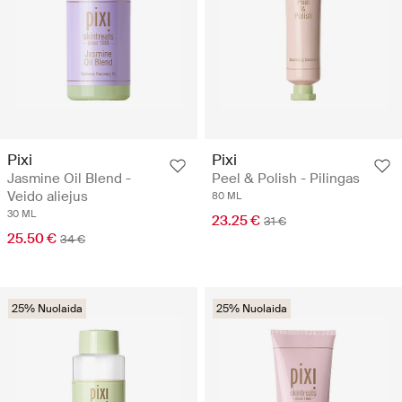
Pixi
Pixi
Jasmine Oil Blend -
Peel & Polish - Pilingas
Veido aliejus
80 ML
30 ML
23.25 €
31 €
25.50 €
34 €
25% Nuolaida
25% Nuolaida