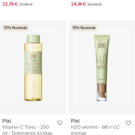
22.79 €
24.74 €
37.99 €
32.99 €
10% Nuolaida
15% Nuolaida
Pixi
Pixi
Vitamin-C Tonic - 250
H2O skintint - BB ir CC
ml - Drėkinantis tonikas
kremas