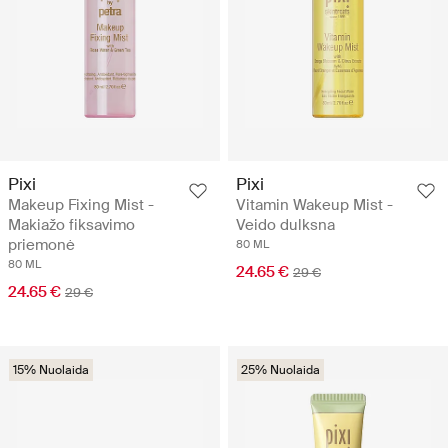
Pixi
Pixi
Makeup Fixing Mist -
Vitamin Wakeup Mist -
Makiažo fiksavimo
Veido dulksna
priemonė
80 ML
80 ML
24.65 €
29 €
24.65 €
29 €
15% Nuolaida
25% Nuolaida