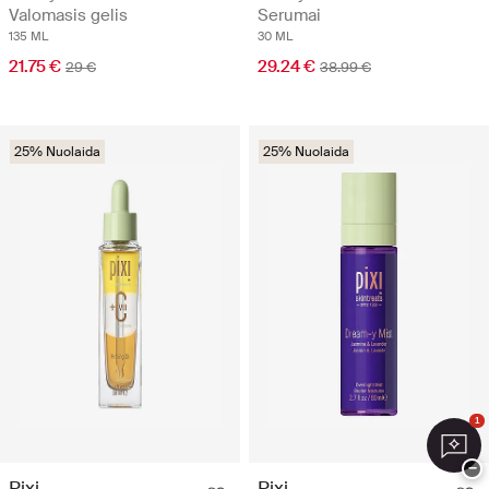
Valomasis gelis
Serumai
135 ML
30 ML
21.75 €
29.24 €
29 €
38.99 €
25% Nuolaida
25% Nuolaida
1
−
Pixi
Pixi