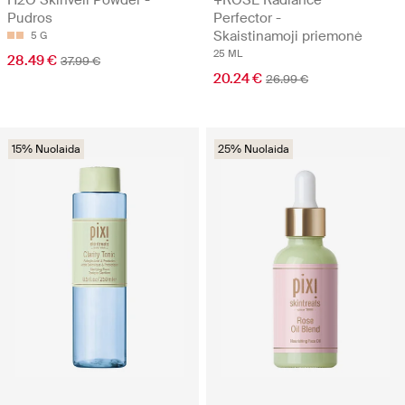
Pudros
Perfector -
Skaistinamoji priemonė
5 G
25 ML
28.49 €
37.99 €
20.24 €
26.99 €
15% Nuolaida
25% Nuolaida