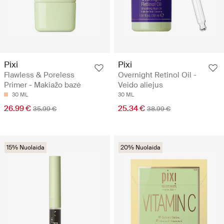
Pixi
Pixi
Flawless & Poreless
Overnight Retinol Oil -
Primer - Makiažo bazė
Veido aliejus
30 ML
30 ML
26.99 €
25.34 €
35.99 €
38.99 €
15% Nuolaida
20% Nuolaida