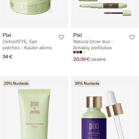
Pixi
Pixi
DetoxifEYE, Eye
Natural brow duo -
patches - Kaukė akims
Antakių pieštukas
34 €
20.39 €
23.99 €
25% Nuolaida
35% Nuolaida