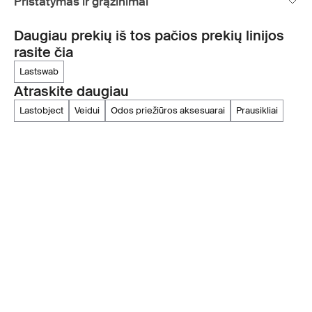
Pristatymas ir grąžinimai
Daugiau prekių iš tos pačios prekių linijos
rasite čia
lastswab
Atraskite daugiau
lastobject
veidui
odos priežiūros aksesuarai
prausikliai