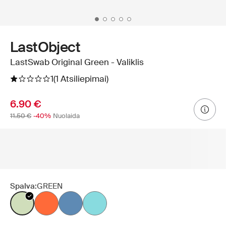
LastObject
LastSwab Original Green - Valiklis
1
(1 Atsiliepimai)
6.90 €
11.50 €
-40%
Nuolaida
Spalva:
GREEN