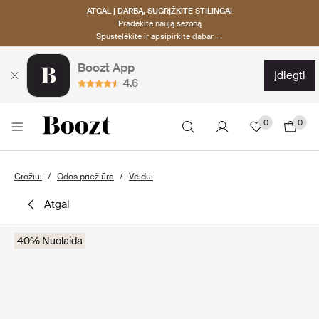
ATGAL Į DARBĄ, SUGRĮŽKITE STILINGAI
Pradėkite naują sezoną
Spustelėkite ir apsipirkite dabar →
Boozt App
įdiegti
4.6
0
0
Grožiui
Odos priežiūra
Veidui
atgal
40% Nuolaida