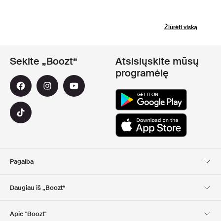
Žiūrėti viską
Sekite „Boozt“
Atsisiųskite mūsų
programėlę
Pagalba
Klientų aptarnavimas
Pristatymas
Daugiau iš „Boozt“
Grąžinimas
Mokėjimas
Apie Mus
Nuolaidų kuponai
Apie "Boozt"