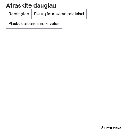
Atraskite daugiau
remington
plaukų formavimo prietaisai
plaukų garbanojimo žnyplės
Žiūrėti viską