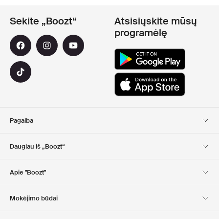
Sekite „Boozt“
Atsisiųskite mūsų
programėlę
Pagalba
Klientų aptarnavimas
Pristatymas
Daugiau iš „Boozt“
Grąžinimas
Mokėjimas
Apie Mus
Nuolaidų kuponai
Apie "Boozt"
Dovanų kortelės
Mūsų programėlės
Karjera
Įmonės informacija
Club Boozt
Mokėjimo būdai
Investuotojams
Atsakomybė