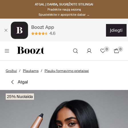
ATGAL Į DARBĄ, SUGRĮŽKITE STILINGAI
Pradėkite naują sezoną
Spustelėkite ir apsipirkite dabar →
Boozt App
įdiegti
4.6
0
0
Grožiui
Plaukams
Plaukų formavimo prietaisai
atgal
25% Nuolaida