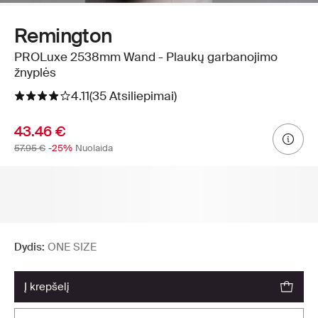
Remington
PROLuxe 2538mm Wand - Plaukų garbanojimo
žnyplės
4.11
(35 Atsiliepimai)
43.46 €
57.95 €
-25%
Nuolaida
Dydis:
ONE SIZE
į krepšelį