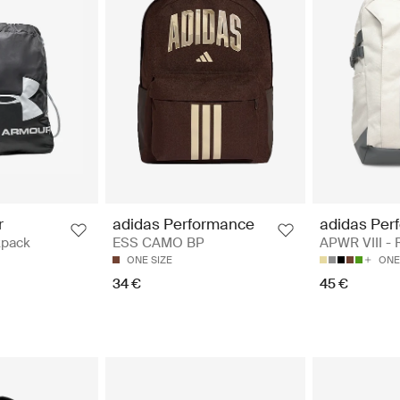
adidas Per
r
adidas Performance
APWR VIII -
kpack
ESS CAMO BP
ONE
ONE SIZE
45 €
34 €