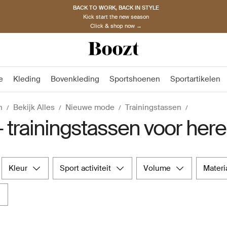
BACK TO WORK, BACK IN STYLE
Kick start the new season
Click & shop now →
e
Kleding
Bovenkleding
Sportshoenen
Sportartikelen
n
Bekijk Alles
Nieuwe mode
Trainingstassen
– trainingstassen voor her
kleur
sport activiteit
volume
materi