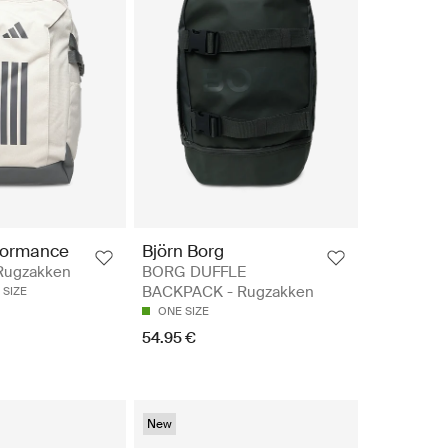
formance
Björn Borg
 Rugzakken
BORG DUFFLE
BACKPACK - Rugzakken
 SIZE
ONE SIZE
54.95 €
New