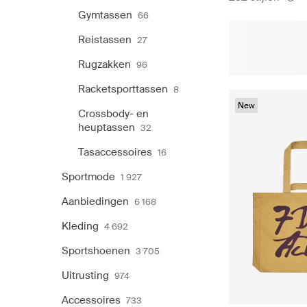
Gymtassen
66
Reistassen
27
Rugzakken
96
Racketsporttassen
8
New
Crossbody- en
heuptassen
32
Tasaccessoires
16
Sportmode
1 927
Aanbiedingen
6 168
Kleding
4 692
Sportshoenen
3 705
Uitrusting
974
Accessoires
733