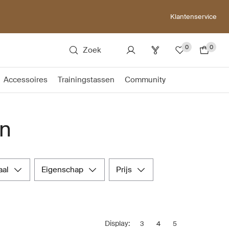
Klantenservice
0
0
Zoek
Accessoires
Trainingstassen
Community
en
aal
eigenschap
prijs
Display:
3
4
5