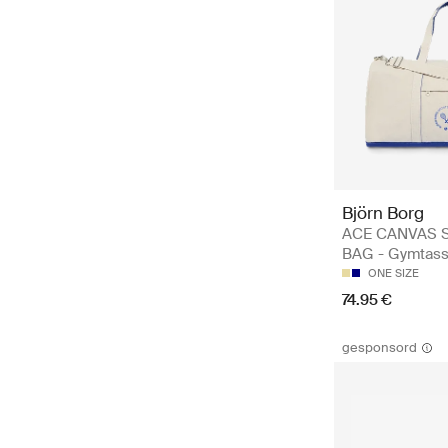
Björn Borg
ACE CANVAS 
BAG - Gymtas
ONE SIZE
74.95 €
gesponsord