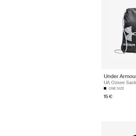
Under Armou
UA Ozsee Sac
ONE SIZE
15 €