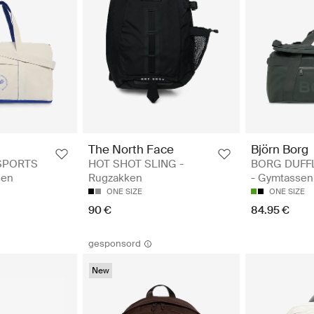
The North Face
Björn Borg
SPORTS
HOT SHOT SLING -
BORG DUFFL
sen
Rugzakken
- Gymtassen
ONE SIZE
ONE SIZE
90 €
84.95 €
gesponsord
New