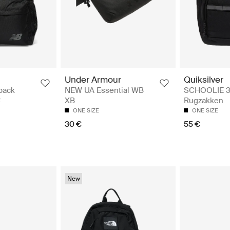
Quiksilver
Under Armour
SCHOOLIE 3
pack
NEW UA Essential WB
Rugzakken
XB
E
ONE SIZE
ONE SIZE
55 €
30 €
New