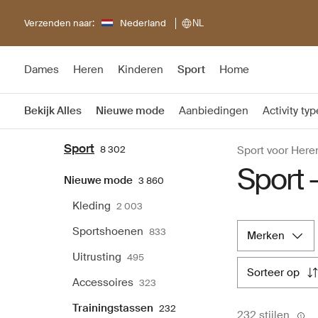
Verzenden naar:
Nederland
NL
Dames
Heren
Kinderen
Sport
Home
Bekijk Alles
Nieuwe mode
Aanbiedingen
Activity typ
Sport
8 302
Sport voor Here
Sport 
Nieuwe mode
3 860
Kleding
2 003
Sportshoenen
833
merken
Uitrusting
495
sorteer op
Accessoires
323
Trainingstassen
232
232 stijlen