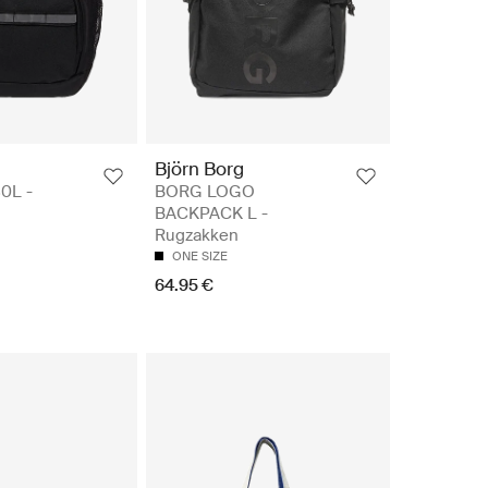
Björn Borg
0L -
BORG LOGO
BACKPACK L -
Rugzakken
ONE SIZE
64.95 €