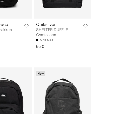
Face
Quiksilver
zakken
SHELTER DUFFLE -
Gymtassen
ONE SIZE
55 €
New