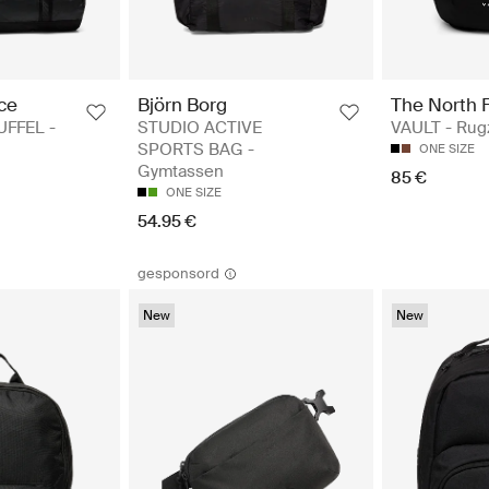
ce
Björn Borg
The North 
FFEL -
STUDIO ACTIVE
VAULT - Rug
SPORTS BAG -
ONE SIZE
Gymtassen
85 €
ONE SIZE
54.95 €
gesponsord
New
New