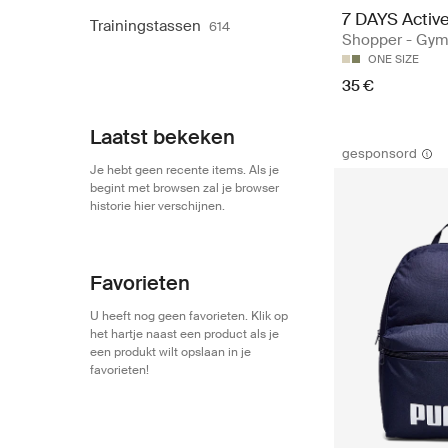
7 DAYS Activ
Trainingstassen
614
Shopper - Gym
ONE SIZE
35 €
Laatst bekeken
gesponsord
Je hebt geen recente items. Als je
begint met browsen zal je browser
historie hier verschijnen.
Favorieten
U heeft nog geen favorieten. Klik op
het hartje naast een product als je
een produkt wilt opslaan in je
favorieten!