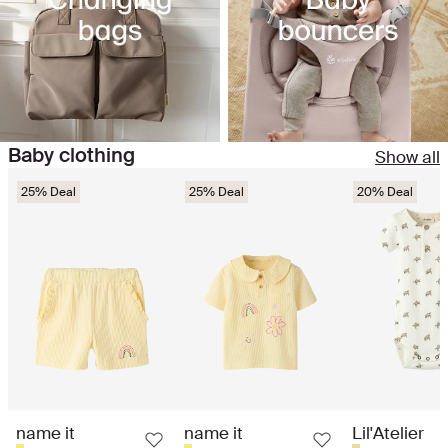
Baby clothing
Show all
25% Deal
25% Deal
20% Deal
name it
name it
Lil'Atelier