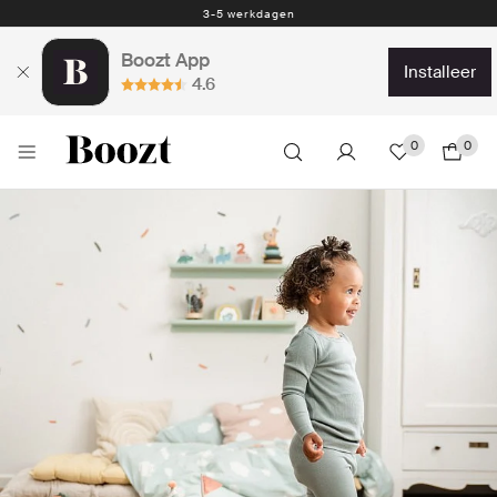
Eenvoudig retourneren - slechts € 4,49
3-5 werkdagen
Boozt App
installeer
4.6
0
0