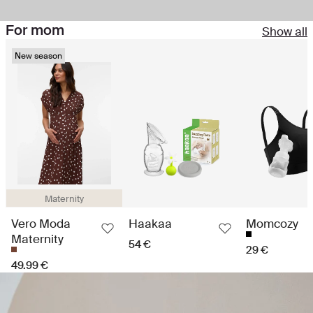
For mom
Show all
New season
Maternity
Vero Moda
Haakaa
Momcozy
Maternity
54 €
29 €
49.99 €