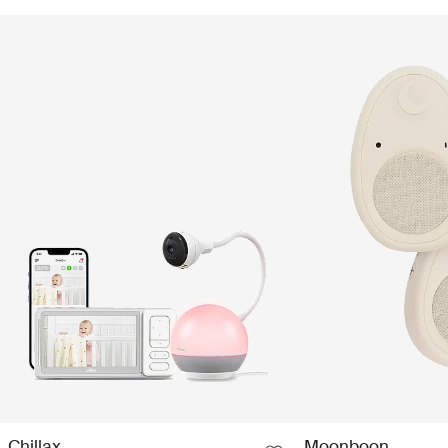
Chillax
Moonboon