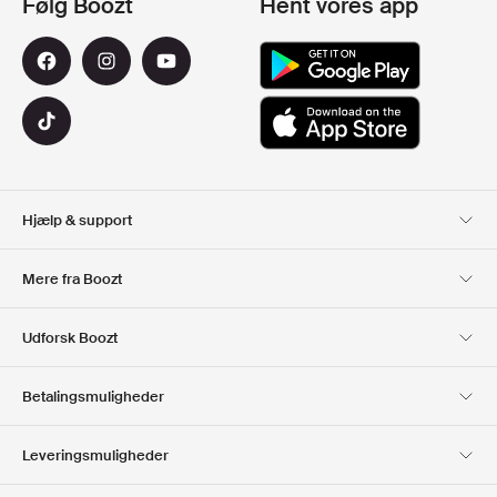
Følg Boozt
Hent vores app
Hjælp & support
Kundeservice
Levering
Mere fra Boozt
Retur
Betaling
Om Os
Officiel rabatkode
Udforsk Boozt
Gavekort
Vores apps
Karriere
Firmainformation
Club Boozt
Betalingsmuligheder
Investorrelationer
Ansvar
Presse & udmærkelser
Boozt Outlet
Leveringsmuligheder