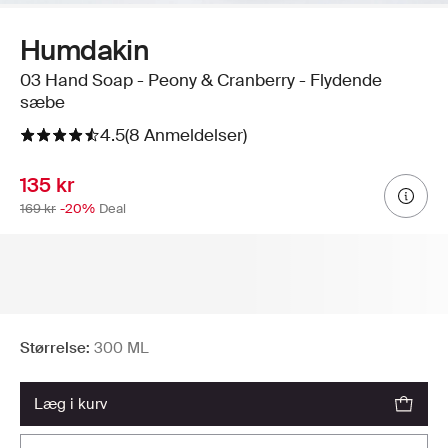
Humdakin
03 Hand Soap - Peony & Cranberry - Flydende
sæbe
4.5
(8 Anmeldelser)
135 kr
169 kr
-20%
Deal
Størrelse:
300 ML
læg i kurv