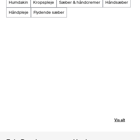
humdakin
kropspleje
sæber & håndcremer
håndsæber
håndpleje
flydende sæber
Vis alt