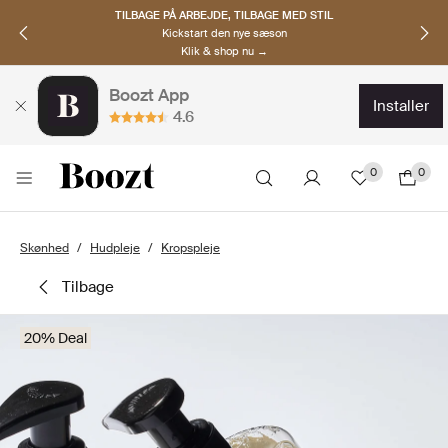
TILBAGE PÅ ARBEJDE, TILBAGE MED STIL
Kickstart den nye sæson
Klik & shop nu →
Boozt App
installer
4.6
0
0
Skønhed
Hudpleje
Kropspleje
tilbage
20% Deal