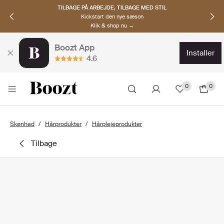
TILBAGE PÅ ARBEJDE, TILBAGE MED STIL
Kickstart den nye sæson
Klik & shop nu →
Boozt App
installer
4.6
0
0
Skønhed
Hårprodukter
Hårplejeprodukter
tilbage