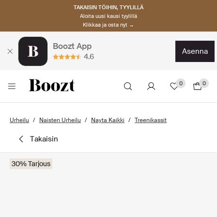
TAKAISIN TÖIHIN, TYYLILLÄ
Aloita uusi kausi tyylillä
Klikkaa ja osta nyt →
Boozt App
asenna
4.6
0
0
Urheilu
Naisten Urheilu
Nayta Kaikki
Treenikassit
takaisin
30% Tarjous