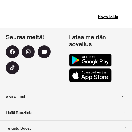
Näytä kaikki
Seuraa meitä!
Lataa meidän
sovellus
Apu & Tuki
Asiakaspalvelu
Toimitus
Lisää Booztista
Palautukset
Maksu
Tietoa Meista
Virallinen alennuskoodi
Tutustu Boozt