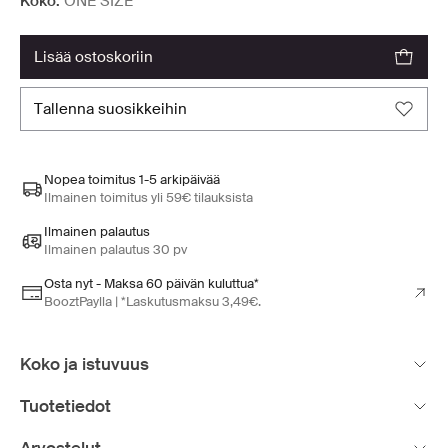
Koko:
ONE SIZE
lisää ostoskoriin
tallenna suosikkeihin
Nopea toimitus 1-5 arkipäivää
Ilmainen toimitus yli 59€ tilauksista
Ilmainen palautus
Ilmainen palautus 30 pv
Osta nyt - Maksa 60 päivän kuluttua*
BooztPaylla | *Laskutusmaksu 3,49€.
Koko ja istuvuus
Tuotetiedot