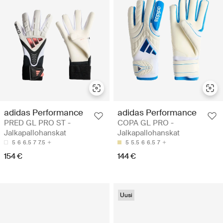
adidas Performance
adidas Performance
PRED GL PRO ST -
COPA GL PRO -
Jalkapallohanskat
Jalkapallohanskat
5
6
6.5
7
7.5
5
5.5
6
6.5
7
154 €
144 €
Uusi