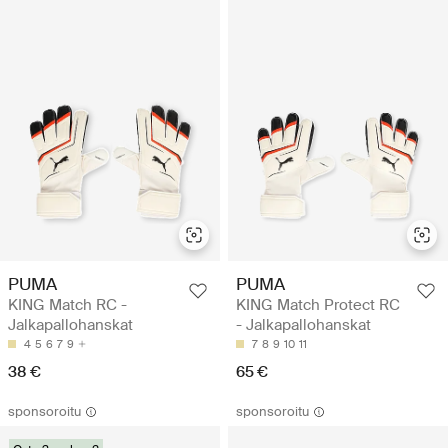
PUMA
PUMA
KING Match RC -
KING Match Protect RC
Jalkapallohanskat
- Jalkapallohanskat
4
5
6
7
9
7
8
9
10
11
38 €
65 €
sponsoroitu
sponsoroitu