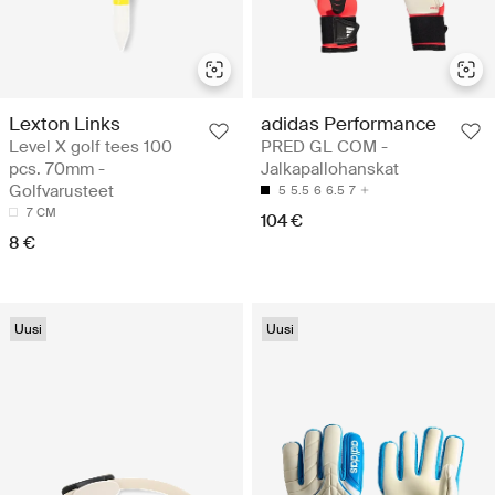
Lexton Links
adidas Performance
Level X golf tees 100
PRED GL COM -
pcs. 70mm -
Jalkapallohanskat
Golfvarusteet
5
5.5
6
6.5
7
7 CM
104 €
8 €
Uusi
Uusi