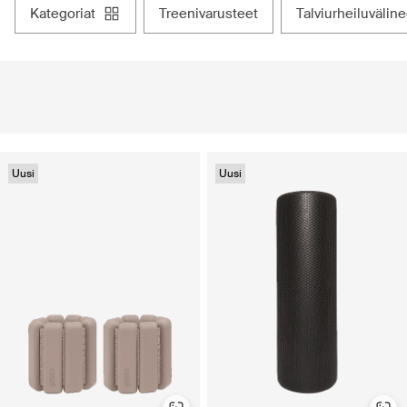
kategoriat
treenivarusteet
talviurheiluvälin
Uusi
Uusi