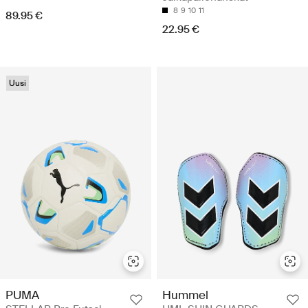
8
9
10
11
89.95 €
22.95 €
Uusi
PUMA
Hummel