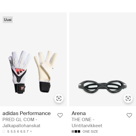
Uusi
adidas Performance
Arena
PRED GL COM -
THE ONE -
Jalkapallohanskat
Uintitarvikkeet
5
5.5
6
6.5
7
ONE SIZE