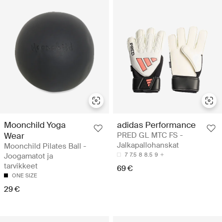
Moonchild Yoga
adidas Performance
Wear
PRED GL MTC FS -
Jalkapallohanskat
Moonchild Pilates Ball -
Joogamatot ja
7
7.5
8
8.5
9
tarvikkeet
69 €
ONE SIZE
29 €