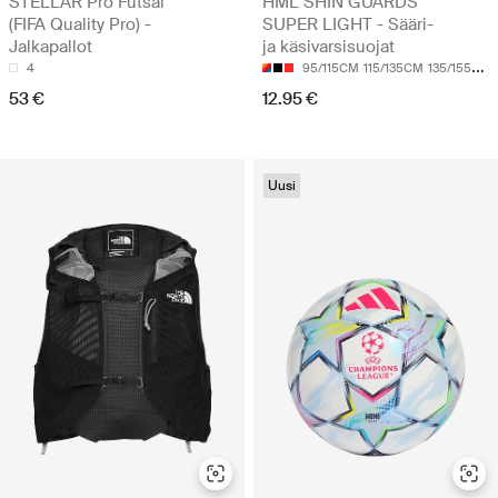
STELLAR Pro Futsal
HML SHIN GUARDS
(FIFA Quality Pro) -
SUPER LIGHT - Sääri-
Jalkapallot
ja käsivarsisuojat
4
95/115CM
115/135CM
135/155CM
53 €
12.95 €
Uusi