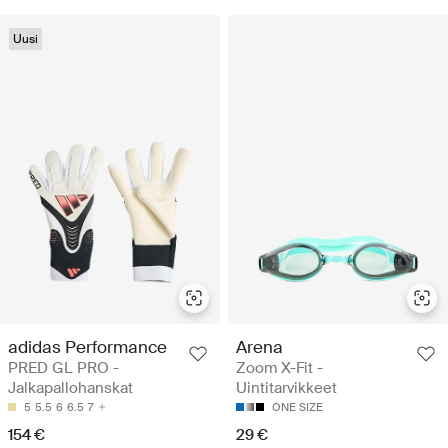
Uusi
adidas Performance
Arena
PRED GL PRO -
Zoom X-Fit -
Jalkapallohanskat
Uintitarvikkeet
5
5.5
6
6.5
7
ONE SIZE
154 €
29 €