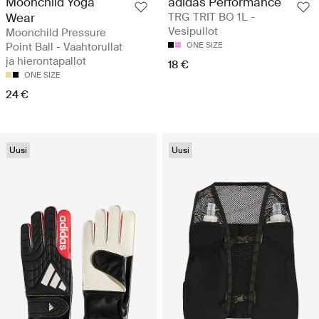
Moonchild Yoga
adidas Performance
Wear
TRG TRIT BO 1L -
Vesipullot
Moonchild Pressure
Point Ball - Vaahtorullat
ONE SIZE
ja hierontapallot
18 €
ONE SIZE
24 €
Uusi
Uusi