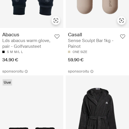
Abacus
Casall
Lds abacus warm glove,
Sense Sculpt Bar 1kg -
pair - Golfvarusteet
Painot
S
M
M/L
L
ONE SIZE
34.90 €
59.90 €
sponsoroitu
sponsoroitu
Uusi