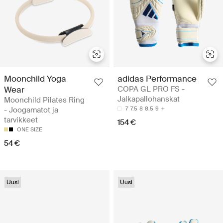
Moonchild Yoga
adidas Performance
Wear
COPA GL PRO FS -
Jalkapallohanskat
Moonchild Pilates Ring
- Joogamatot ja
7
7.5
8
8.5
9
tarvikkeet
154 €
ONE SIZE
54 €
Uusi
Uusi