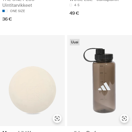
Uintitarvikkeet
4
5
ONE SIZE
49 €
36 €
Uusi