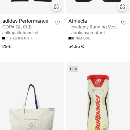
adidas Performance
Athlecia
COPA GL CLB -
Howdenly Running Vest
Jalkapallohanskat
- Juoksuvarusteet
7
7.5
8
8.5
9
S/M
L/XL
29 €
54.95 €
Uusi