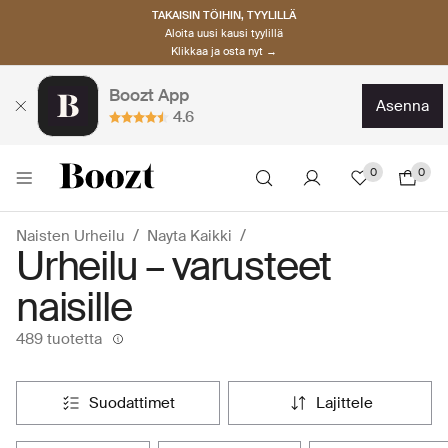
TAKAISIN TÖIHIN, TYYLILLÄ
Aloita uusi kausi tyylillä
Klikkaa ja osta nyt →
Boozt App
asenna
4.6
0
0
Naisten Urheilu
Nayta Kaikki
Urheilu – varusteet
naisille
489 tuotetta
suodattimet
lajittele