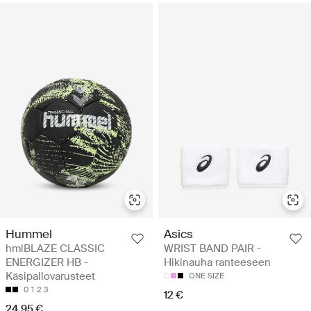
Hummel
Asics
hmlBLAZE CLASSIC
WRIST BAND PAIR -
ENERGIZER HB -
Hikinauha ranteeseen
Käsipallovarusteet
ONE SIZE
0
1
2
3
12 €
24.95 €