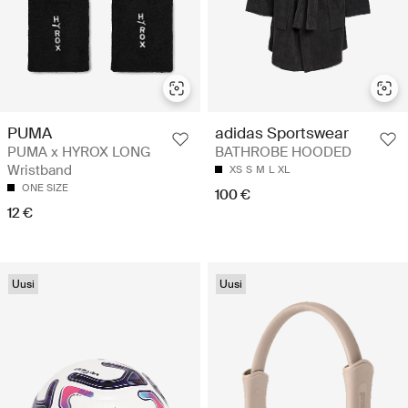
PUMA
adidas Sportswear
PUMA x HYROX LONG
BATHROBE HOODED
Wristband
XS
S
M
L
XL
ONE SIZE
100 €
12 €
Uusi
Uusi