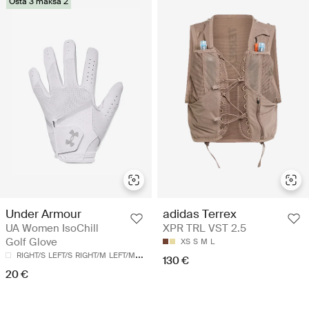
Osta 3 maksa 2
Under Armour
adidas Terrex
UA Women IsoChill
XPR TRL VST 2.5
Golf Glove
XS
S
M
L
RIGHT/S
LEFT/S
RIGHT/M
LEFT/M
LEFT/L
130 €
20 €