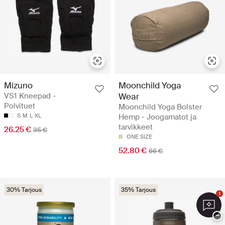
Mizuno
Moonchild Yoga
VS1 Kneepad -
Wear
Polvituet
Moonchild Yoga Bolster
S
M
L
XL
Hemp - Joogamatot ja
tarvikkeet
26.25 €
35 €
ONE SIZE
52.80 €
66 €
30% Tarjous
35% Tarjous
1
−