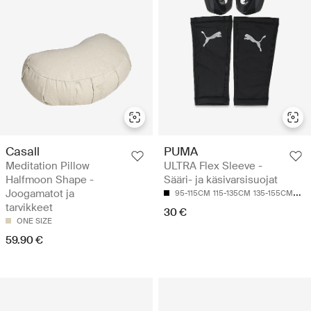
Casall
PUMA
Meditation Pillow
ULTRA Flex Sleeve -
Halfmoon Shape -
Sääri- ja käsivarsisuojat
Joogamatot ja
95-115CM
115-135CM
135-155CM
155
tarvikkeet
30 €
ONE SIZE
59.90 €