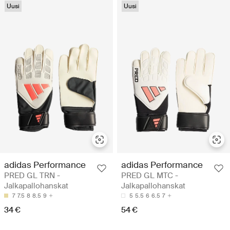
Uusi
Uusi
adidas Performance
adidas Performance
PRED GL TRN -
PRED GL MTC -
Jalkapallohanskat
Jalkapallohanskat
7
7.5
8
8.5
9
5
5.5
6
6.5
7
34 €
54 €