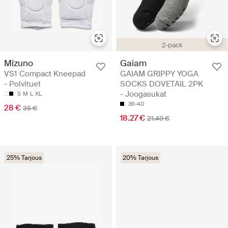
2-pack
Mizuno
Gaiam
VS1 Compact Kneepad
GAIAM GRIPPY YOGA
- Polvituet
SOCKS DOVETAIL 2PK
- Joogasukat
S
M
L
XL
36-40
28 €
35 €
18.27 €
21.49 €
25% Tarjous
20% Tarjous