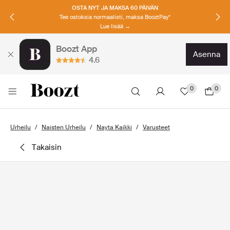
OSTA NYT JA MAKSA 60 PÄIVÄN
Tee ostoksia normaalisti, maksa BooztPay*
Lue lisää →
Boozt App
asenna
4.6
0
0
Urheilu
Naisten Urheilu
Nayta Kaikki
Varusteet
takaisin