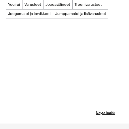
yogiraj
varusteet
joogavälineet
treenivarusteet
joogamatot ja tarvikkeet
jumppamatot ja lisävarusteet
Näytä kaikki