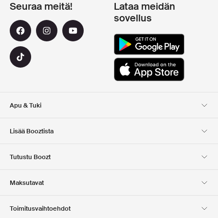
Seuraa meitä!
Lataa meidän
sovellus
Apu & Tuki
Asiakaspalvelu
Toimitus
Lisää Booztista
Palautukset
Maksu
Tietoa Meista
Virallinen alennuskoodi
Tutustu Boozt
Lahjakortit
Sovelluksemme
Urat
Yrityksen tiedot
Club Boozt
Maksutavat
Investor relations
Vastuullisuus
Lehdistö ja palkinnot
Boozt Outlet
Toimitusvaihtoehdot