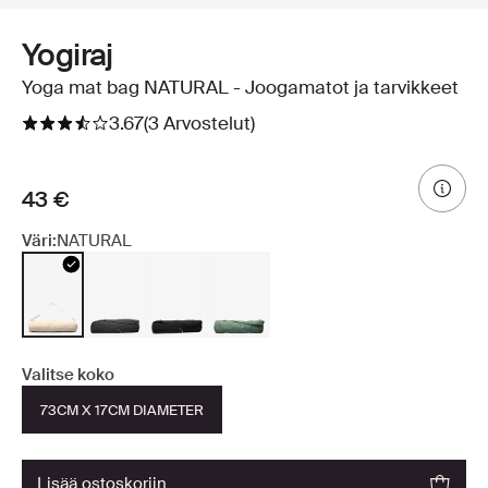
Yogiraj
Yoga mat bag NATURAL - Joogamatot ja tarvikkeet
3.67
(3 Arvostelut)
43 €
Väri:
NATURAL
Valitse koko
73CM X 17CM DIAMETER
lisää ostoskoriin