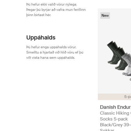
Þú hefur ekki valið vörur nýlega.
Þegar þú byrjar að vafra mun ferillinn
þinn birtast hér.
New
Uppáhalds
Þú hefur enga uppáhalds vörur.
Smelltu á hjartað við hlið vöru ef þú
vilt vista hana sem uppáhalds.
5-p
Danish Endu
Classic Hiking
Socks 5-pack
Black/Grey 39-
Sokkar