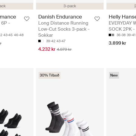
ack
3-pack
rmance
Danish Endurance
Helly Hans
 6P -
Long Distance Running
EVERYDAY 
Low-Cut Socks 3-pack -
SOCK 2PK - 
Sokkar
42
43-45
46-48
36-38
39-41
39-42
43-47
3.899 kr
r
4.232 kr
4.979 kr
30% Tilboð
New