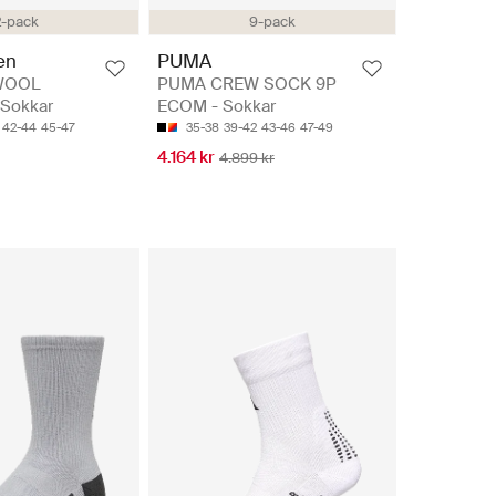
2-pack
9-pack
en
PUMA
WOOL
PUMA CREW SOCK 9P
Sokkar
ECOM - Sokkar
42-44
45-47
35-38
39-42
43-46
47-49
4.164 kr
4.899 kr