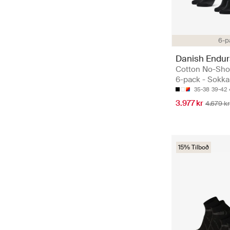
6-p
Danish Endu
Cotton No-Sh
6-pack - Sokka
35-38
39-42
3.977 kr
4.679 kr
15% Tilboð