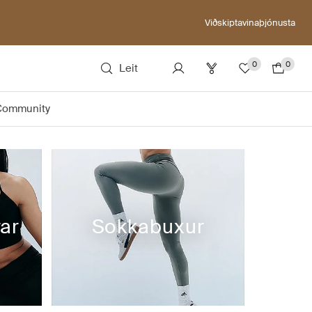
Viðskiptavinaþjónusta
0
0
Leit
Community
ar
Sokkabuxur