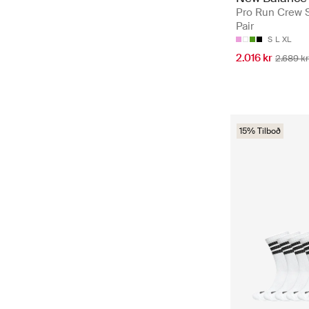
Pro Run Crew 
Pair
S
L
XL
2.016 kr
2.689 kr
15% Tilboð