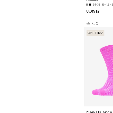
35-38
39-42
43
8.619 kr
styrkt
25% Tilboð
New Balance