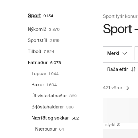
Sport
9 154
Sport fyrir konur
Sport 
Nýkomið
3 870
Sportstíll
2 919
Tilboð
7 824
merki
Fatnaður
6 078
raða eftir
Toppar
1 944
Buxur
1 604
421 vörur
Útivistarfatnaður
869
Brjóstahaldarar
388
Nærföt og sokkar
562
styrkt
Nærbuxur
64