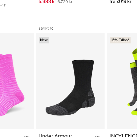
5.383 kr
frá 7.019 kr
6.729 kr
-47
styrkt
New
15% Tilboð
INCYLENC
Under Armour