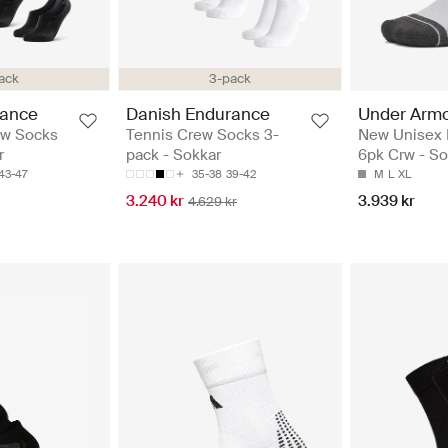
ack
3-pack
rance
Danish Endurance
Under Arm
ow Socks
Tennis Crew Socks 3-
New Unisex 
r
pack - Sokkar
6pk Crw - So
43-47
35-38
39-42
M
L
XL
3.240 kr
3.939 kr
4.629 kr