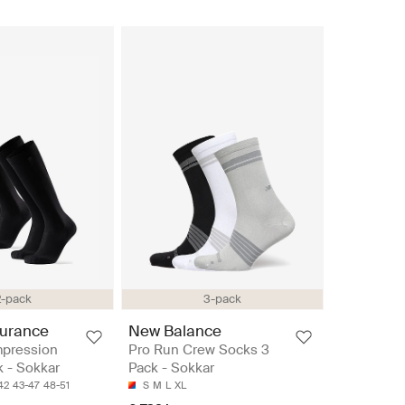
2-pack
3-pack
urance
New Balance
pression
Pro Run Crew Socks 3
 - Sokkar
Pack - Sokkar
42
43-47
48-51
S
M
L
XL