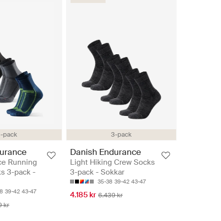
-pack
3-pack
urance
Danish Endurance
ce Running
Light Hiking Crew Socks
s 3-pack -
3-pack - Sokkar
35-38
39-42
43-47
8
39-42
43-47
4.185 kr
6.439 kr
9 kr