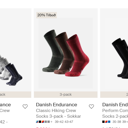
20% Tilboð
ack
3-pack
rance
Danish Endurance
Danish End
 Crew
Classic Hiking Crew
Perform Com
Socks 3-pack - Sokkar
Socks 2-pack
42 -
39-42
43-47
35-38
39-