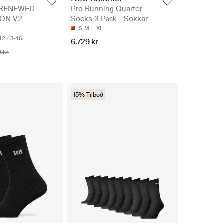
 RENEWED
Pro Running Quarter
ON V2 -
Socks 3 Pack - Sokkar
S
M
L
XL
42
43-46
6.729 kr
9 kr
15% Tilboð