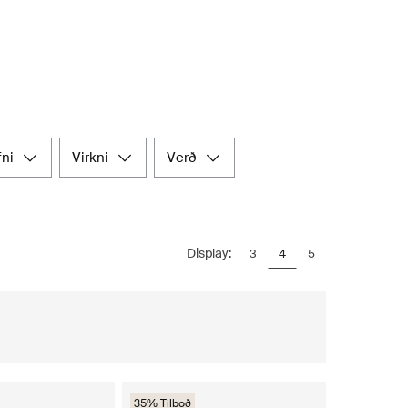
efni
virkni
verð
Display:
3
4
5
35% Tilboð