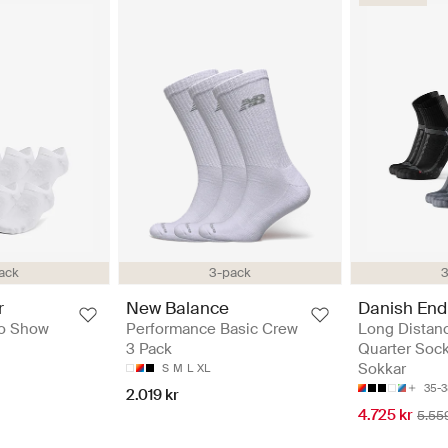
3
ack
3-pack
Danish End
r
New Balance
Long Distan
No Show
Performance Basic Crew
Quarter Sock
3 Pack
Sokkar
S
M
L
XL
35-3
2.019 kr
4.725 kr
5.55