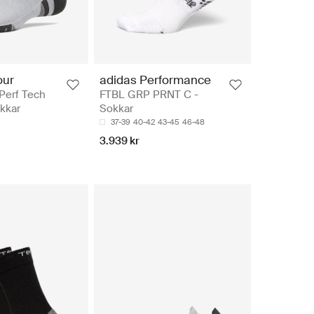
our
adidas Performance
Perf Tech
FTBL GRP PRNT C -
kkar
Sokkar
37-39
40-42
43-45
46-48
3.939 kr