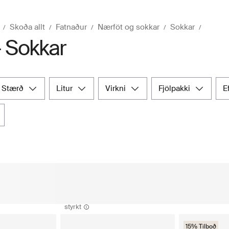
Skoða allt
Fatnaður
Nærföt og sokkar
Sokkar
- Sokkar
stærð
litur
virkni
fjölpakki
styrkt
15% Tilboð