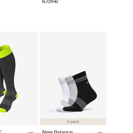
6.729 kr
3-pack
E
New Balance