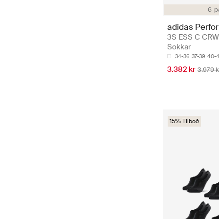
6-p
adidas Perfo
3S ESS C CRW
Sokkar
34-36
37-39
40-
3.382 kr
3.979 k
15% Tilboð