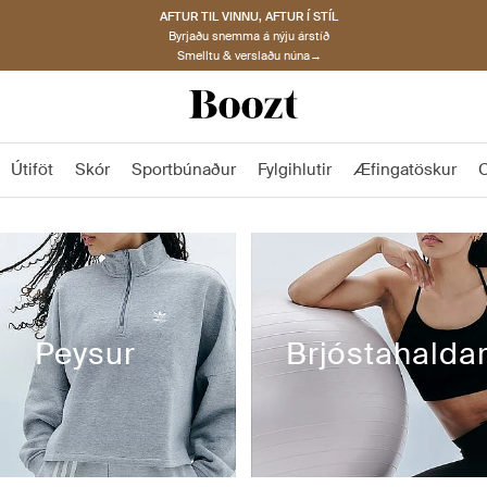
AFTUR TIL VINNU, AFTUR Í STÍL
Byrjaðu snemma á nýju árstíð
Smelltu & verslaðu núna→
Útiföt
Skór
Sportbúnaður
Fylgihlutir
Æfingatöskur
Peysur
Brjóstahaldar