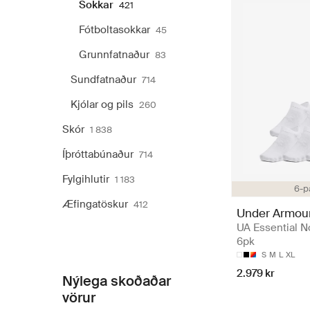
Sokkar
421
Fótboltasokkar
45
Grunnfatnaður
83
Sundfatnaður
714
Kjólar og pils
260
Skór
1 838
Íþróttabúnaður
714
Fylgihlutir
1 183
6-p
Æfingatöskur
412
Under Armou
UA Essential 
6pk
S
M
L
XL
2.979 kr
Nýlega skoðaðar
vörur