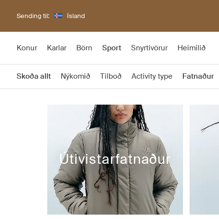
Sending til:
Ísland
Konur
Karlar
Börn
Sport
Snyrtivörur
Heimilið
Skoða allt
Nýkomið
Tilboð
Activity type
Fatnaður
Útivistarfatnaður