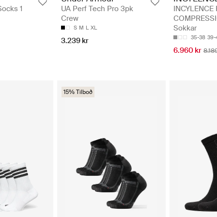
INCYLENCE
Socks 1
UA Perf Tech Pro 3pk
COMPRESSI
Crew
Sokkar
S
M
L
XL
35-38
39-
3.239 kr
6.960 kr
8.18
15% Tilboð