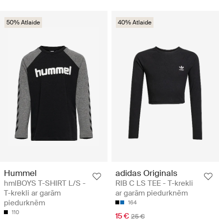
50% Atlaide
40% Atlaide
Hummel
adidas Originals
hmlBOYS T-SHIRT L/S -
RIB C LS TEE - T-krekli
T-krekli ar garām
ar garām piedurknēm
piedurknēm
164
110
15 €
25 €