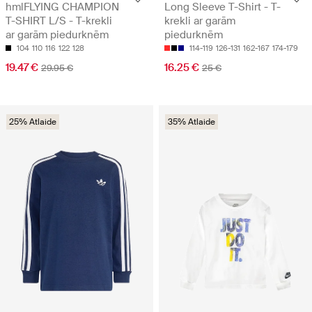
hmlFLYING CHAMPION
Long Sleeve T-Shirt - T-
T-SHIRT L/S - T-krekli
krekli ar garām
ar garām piedurknēm
piedurknēm
104
110
116
122
128
114-119
126-131
162-167
174-179
19.47 €
16.25 €
29.95 €
25 €
25% Atlaide
35% Atlaide