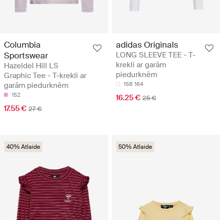
Columbia
adidas Originals
Sportswear
LONG SLEEVE TEE - T-
krekli ar garām
Hazeldel Hill LS
piedurknēm
Graphic Tee - T-krekli ar
garām piedurknēm
158
164
152
16.25 €
25 €
17.55 €
27 €
40% Atlaide
50% Atlaide