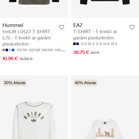
Hummel
EA7
hmlJR LOGO T-SHIRT
T-SHIRT - T-krekli ar
L/S - T-krekli ar garām
garām piedurknēm
piedurknēm
6 A
10 A
12 A
14 A
16 A
110/116
122/128
134/140
146/152
158/164
36.75 €
49 €
16.96 €
19.95 €
30% Atlaide
40% Atlaide