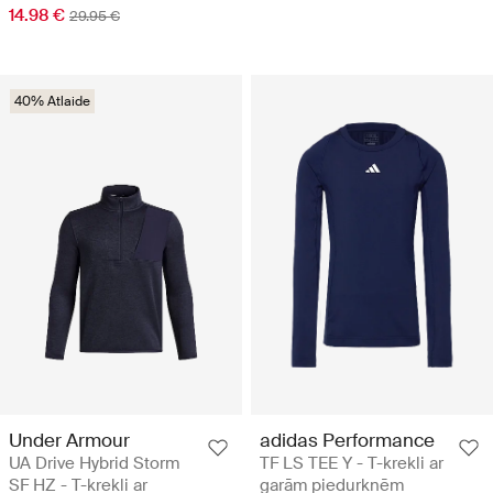
14.98 €
29.95 €
40% Atlaide
Under Armour
adidas Performance
UA Drive Hybrid Storm
TF LS TEE Y - T-krekli ar
SF HZ - T-krekli ar
garām piedurknēm