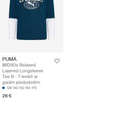
PUMA
MID90s Relaxed
Layered Longsleeve
Tee B - T-krekli ar
garām piedurknēm
128
140
152
164
176
28 €