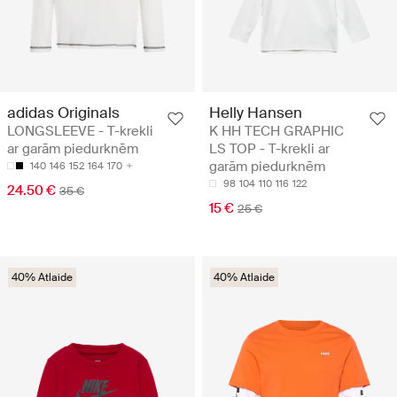
adidas Originals
Helly Hansen
LONGSLEEVE - T-krekli
K HH TECH GRAPHIC
ar garām piedurknēm
LS TOP - T-krekli ar
garām piedurknēm
140
146
152
164
170
98
104
110
116
122
24.50 €
35 €
15 €
25 €
40% Atlaide
40% Atlaide