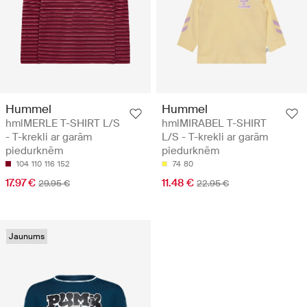
Hummel
Hummel
hmlMERLE T-SHIRT L/S
hmlMIRABEL T-SHIRT
- T-krekli ar garām
L/S - T-krekli ar garām
piedurknēm
piedurknēm
104
110
116
152
74
80
17.97 €
11.48 €
29.95 €
22.95 €
Jaunums