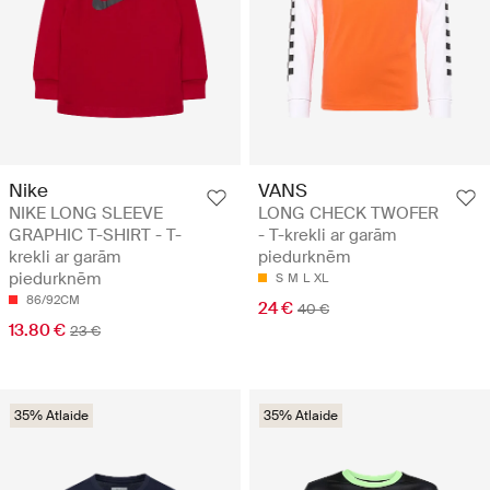
Nike
VANS
NIKE LONG SLEEVE
LONG CHECK TWOFER
GRAPHIC T-SHIRT - T-
- T-krekli ar garām
krekli ar garām
piedurknēm
piedurknēm
S
M
L
XL
86/92CM
24 €
40 €
13.80 €
23 €
35% Atlaide
35% Atlaide