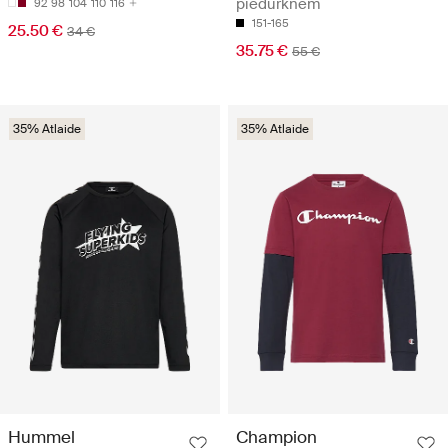
piedurknēm
92
98
104
110
116
151-165
25.50 €
34 €
35.75 €
55 €
35% Atlaide
35% Atlaide
Hummel
Champion