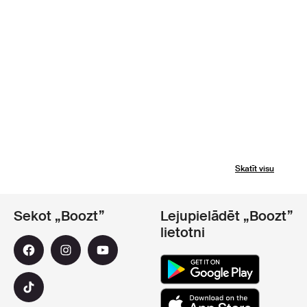
Skatīt visu
Sekot „Boozt”
Lejupielādēt „Boozt”
lietotni