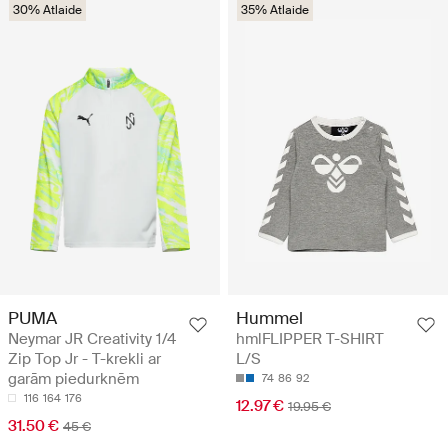
30% Atlaide
35% Atlaide
PUMA
Hummel
Neymar JR Creativity 1/4
hmlFLIPPER T-SHIRT
Zip Top Jr - T-krekli ar
L/S
garām piedurknēm
74
86
92
116
164
176
12.97 €
19.95 €
31.50 €
45 €