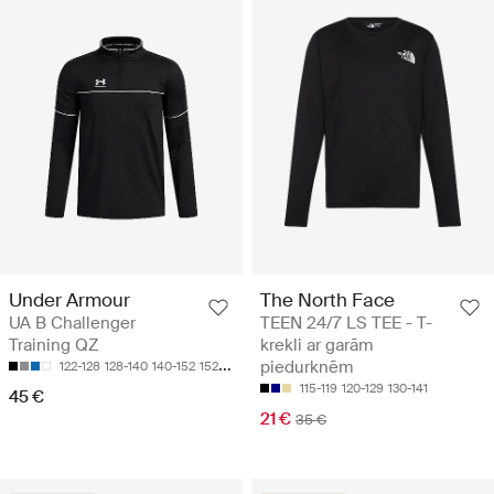
The North Face
Under Armour
TEEN 24/7 LS TEE - T-
UA B Challenger
krekli ar garām
Training QZ
piedurknēm
122-128
128-140
140-152
152-158
158-170
115-119
120-129
130-141
45 €
21 €
35 €