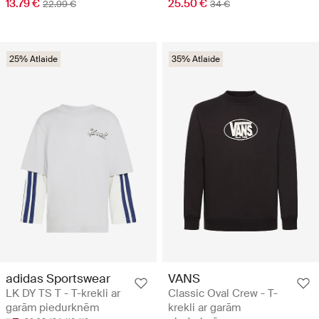
13.79 €
25.50 €
22.99 €
34 €
25% Atlaide
35% Atlaide
adidas Sportswear
VANS
LK DY TS T - T-krekli ar
Classic Oval Crew - T-
garām piedurknēm
krekli ar garām