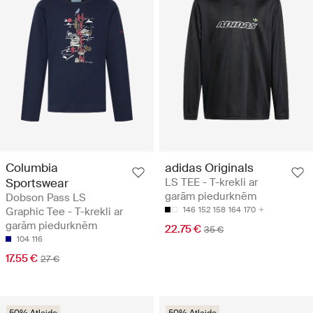
Columbia
adidas Originals
Sportswear
LS TEE - T-krekli ar
garām piedurknēm
Dobson Pass LS
Graphic Tee - T-krekli ar
146
152
158
164
170
garām piedurknēm
22.75 €
35 €
104
116
17.55 €
27 €
50% Atlaide
50% Atlaide