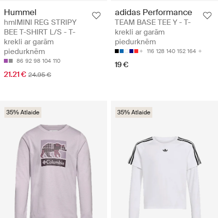
Hummel
adidas Performance
hmlMINI REG STRIPY
TEAM BASE TEE Y - T-
BEE T-SHIRT L/S - T-
krekli ar garām
krekli ar garām
piedurknēm
piedurknēm
116
128
140
152
164
86
92
98
104
110
19 €
21.21 €
24.95 €
35% Atlaide
35% Atlaide