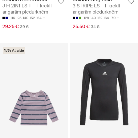
J FI 2IN1 LS T - T-krekli
3 STRIPE LS - T-krekli
ar garām piedurknēm
ar garām piedurknēm
116
128
140
152
164
128
140
152
164
170
29.25 €
25.50 €
39 €
34 €
15% Atlaide