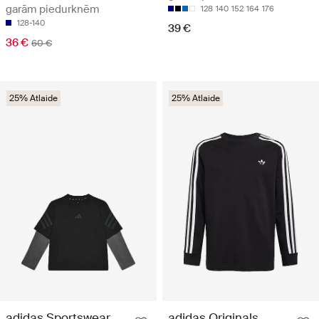
garām piedurknēm
128
140
152
164
176
128-140
39 €
36 €
60 €
25% Atlaide
25% Atlaide
adidas Sportswear
adidas Originals