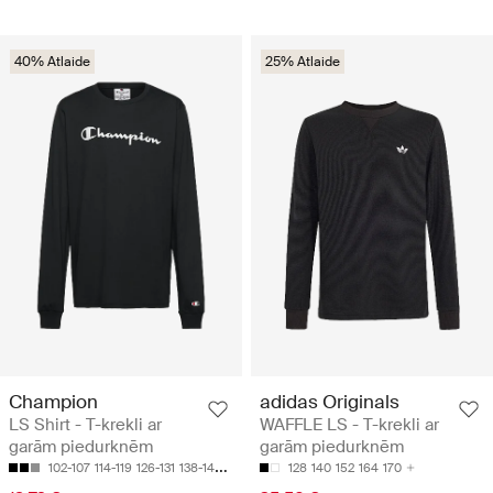
40% Atlaide
25% Atlaide
Champion
adidas Originals
LS Shirt - T-krekli ar
WAFFLE LS - T-krekli ar
garām piedurknēm
garām piedurknēm
102-107
114-119
126-131
138-143
150-155
128
140
152
164
170