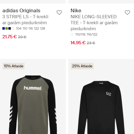
adidas Originals
Nike
3 STRIPE LS - T-krekli
NIKE LONG-SLEEVED
ar garām piedurknēm
TEE - T-krekli ar garām
piedurknēm
104
110
116
122
128
110/116
116/122
21.75 €
29 €
14.95 €
23 €
15% Atlaide
25% Atlaide