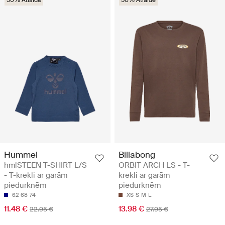
Hummel
Billabong
hmlSTEEN T-SHIRT L/S
ORBIT ARCH LS - T-
- T-krekli ar garām
krekli ar garām
piedurknēm
piedurknēm
62
68
74
XS
S
M
L
11.48 €
13.98 €
22.95 €
27.95 €