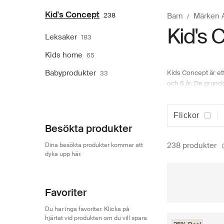
Kid's Concept
238
Barn
Märken 
Kid's C
Leksaker
183
Kids home
65
Babyprodukter
Kids Concept är et
33
och 6 år. De grund
vackra, de är ocks
bättre experter än b
doktorväska. Sorter
Flickor
Besökta produkter
Inred barnr
238 produkter
Dina besökta produkter kommer att
Som namnet på varu
dyka upp här.
inkluderar både mö
koncept. Här på Boo
babygym och förvar
Favoriter
du kan förvara alla
kompisar mysa inne 
Du har inga favoriter. Klicka på
värme och ombon
hjärtat vid produkten om du vill spara