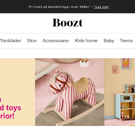
Snabb leverans 1-2 vardagar* -
*Läs mer
Ytterkläder
Skor
Accessoarer
Kids home
Baby
Teens