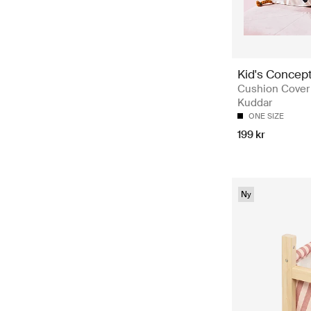
Kid's Concep
Cushion Cover
Kuddar
ONE SIZE
199 kr
Ny