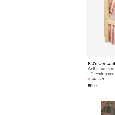
Kid's Concep
Wall storage tex
- Förvaringsmö
ONE SIZE
699 kr