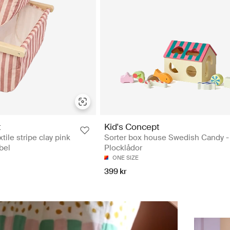
t
Kid's Concept
tile stripe clay pink
Sorter box house Swedish Candy -
bel
Plocklådor
ONE SIZE
399 kr