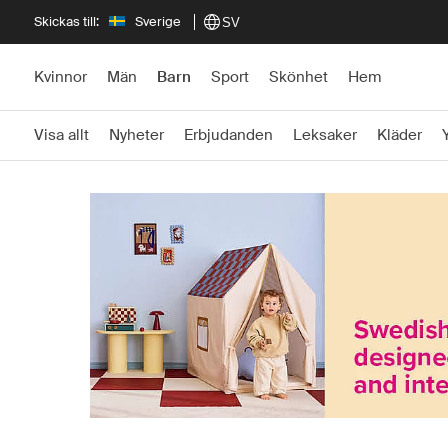
Skickas till:
Sverige
SV
Kvinnor
Män
Barn
Sport
Skönhet
Hem
Visa allt
Nyheter
Erbjudanden
Leksaker
Kläder