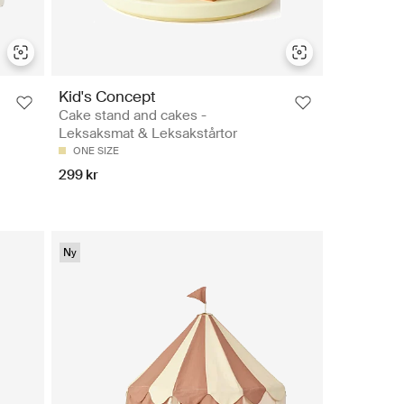
Kid's Concept
Cake stand and cakes -
Leksaksmat & Leksakstårtor
ONE SIZE
299 kr
Ny