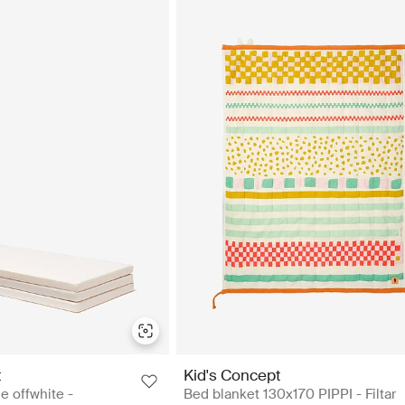
 babyshower? Köp en vacker sängmobil eller praktisk lekmatta till bebisen. Om 
a pussel, byggklossar, träbilar och massa annat bland våra Kids Concept-lek
 – vad sägs om en vespa eller en mammut? Likaså fortsätter ett lekkök att vara
römma om. Skulle du vilja sätta upp en svensk fika eller ett engelskt five o
rummet avslutas med kaffebryggare, brödrost, våffeljärn och mixer. Kolla in v
lära träleksaker online
nsvar och hållbarhet på allvar. Deras produkter är designade för att hålla fr
tt de kan fixas och målas om vid behov. Målet är att 80 % av deras produkter 
varsfull användning av skogar och skyddar hotade arter, hälsosamma arbe
 FSC-certifierade leksaksprodukter och barnmöbler såsom docksängar, lek
er för ålder, färg och material för att hitta det du letar efter. Fixa julkla
 dragleksak eller dockvagn till ditt barn. Om du vill få mer information o
sätt får du våra senaste nyheter direkt till din inkorg. Happy shopping!
t
Kid's Concept
e offwhite -
Bed blanket 130x170 PIPPI - Filtar