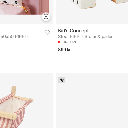
t
Kid's Concept
 50x50 PIPPI -
Stool PIPPI - Stolar & pallar
ONE SIZE
899 kr
Ny