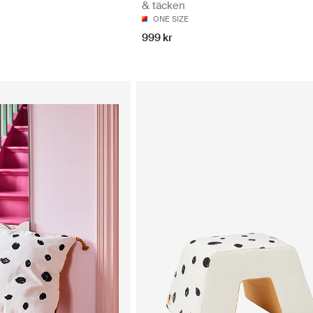
& täcken
ONE SIZE
999 kr