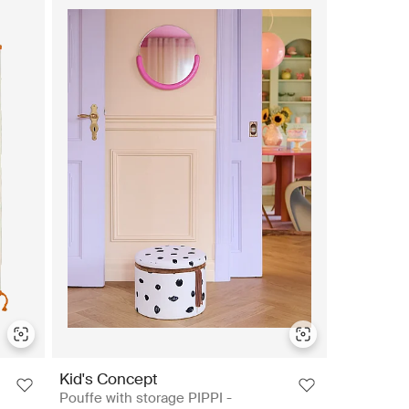
du letar efter en present till ett lite större barn, hittar du
saker. En gunghäst är en klassisk present och här kan du
 en favorit år efter år. Kid's Concept ger dig alla tillbehör
'clock tea? Frukosten är dagens viktigaste måltid, och en
årt utbud och hitta den perfekta presenten till den lilla
ån generation till generation. Till exempel är leksakerna och
ska vara gjorda av FSC-certifierat trä i slutet av 2022. FSC
tsförhållanden och den biologiska mångfalden i marken. Här
sakskök och instrument. Utforska vårt utbud och använd
pparna och födelsedagspresenterna med en gång, och köp en Kids
m nya erbjudanden och kampanjer, prenumerera på vårt
Kid's Concept
Pouffe with storage PIPPI -