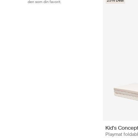
25% Deal
den som din favorit.
Ska du på dop eller
till exempel rolig
hitta en unik sådan
en liten kock kan d
utsökt brunch i lek
krabaten i ditt liv.
Handla popu
Kid's Concept tar a
möblerna i trä så a
arbetar för en ans
på Boozt hittar du
våra praktiska filt
Concept plocklåda,
nyhetsbrev – på så 
Kid's Concep
Playmat foldabl