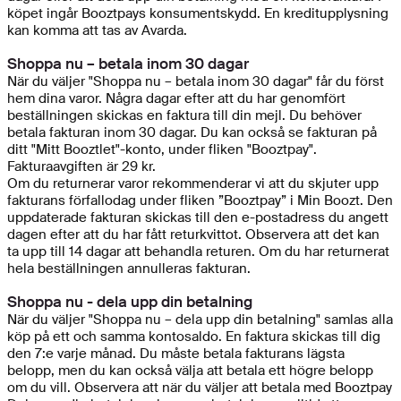
köpet ingår Booztpays konsumentskydd. En kreditupplysning
kan komma att tas av Avarda.
Shoppa nu – betala inom 30 dagar
När du väljer "Shoppa nu – betala inom 30 dagar" får du först
hem dina varor. Några dagar efter att du har genomfört
beställningen skickas en faktura till din mejl. Du behöver
betala fakturan inom 30 dagar. Du kan också se fakturan på
ditt "Mitt Booztlet"-konto, under fliken "Booztpay".
Fakturaavgiften är 29 kr.
Om du returnerar varor rekommenderar vi att du skjuter upp
fakturans förfallodag under fliken ”Booztpay” i Min Boozt. Den
uppdaterade fakturan skickas till den e-postadress du angett
dagen efter att du har fått returkvittot. Observera att det kan
ta upp till 14 dagar att behandla returen. Om du har returnerat
hela beställningen annulleras fakturan.
Shoppa nu - dela upp din betalning
När du väljer "Shoppa nu – dela upp din betalning" samlas alla
köp på ett och samma kontosaldo. En faktura skickas till dig
den 7:e varje månad. Du måste betala fakturans lägsta
belopp, men du kan också välja att betala ett högre belopp
om du vill. Observera att när du väljer att betala med Booztpay