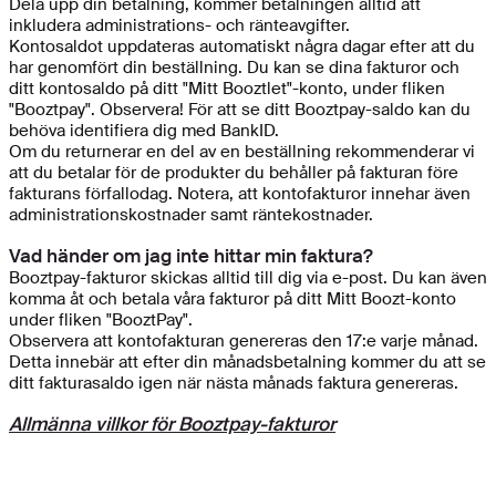
Dela upp din betalning, kommer betalningen alltid att
inkludera administrations- och ränteavgifter.
Kontosaldot uppdateras automatiskt några dagar efter att du
har genomfört din beställning. Du kan se dina fakturor och
ditt kontosaldo på ditt "Mitt Booztlet"-konto, under fliken
"Booztpay". Observera! För att se ditt Booztpay-saldo kan du
behöva identifiera dig med BankID.
Om du returnerar en del av en beställning rekommenderar vi
att du betalar för de produkter du behåller på fakturan före
fakturans förfallodag. Notera, att kontofakturor innehar även
administrationskostnader samt räntekostnader.
Vad händer om jag inte hittar min faktura?
Booztpay-fakturor skickas alltid till dig via e-post. Du kan även
komma åt och betala våra fakturor på ditt Mitt Boozt-konto
under fliken "BooztPay".
Observera att kontofakturan genereras den 17:e varje månad.
Detta innebär att efter din månadsbetalning kommer du att se
ditt fakturasaldo igen när nästa månads faktura genereras.
Allmänna villkor för Booztpay-fakturor