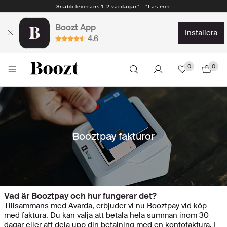
Snabb leverans 1-2 vardagar* -
*Läs mer
Boozt App
installera
4.6
0
0
Booztpay fakturor
Vad är Booztpay och hur fungerar det?
Tillsammans med Avarda, erbjuder vi nu Booztpay vid köp
med faktura. Du kan välja att betala hela summan inom 30
dagar eller att dela upp din betalning med en kontofaktura. I