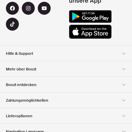
unsere App
Hilfe & Support
Kundendienst
Lieferung
Mehr über Boozt
Rücksendungen
Bezahlung
Uber Uns
Offizieller Boozt
Boozt entdecken
Gutscheincode
Karriere
Firmeninformation
Geschenkgutscheine
Unsere apps
Zahlungsmöglichkeiten
Investor Relations
Verantwortung
Club Boozt
Presse &
Boozt Outlet
Lieferoptionen
Auszeichnungen
Navigation Language