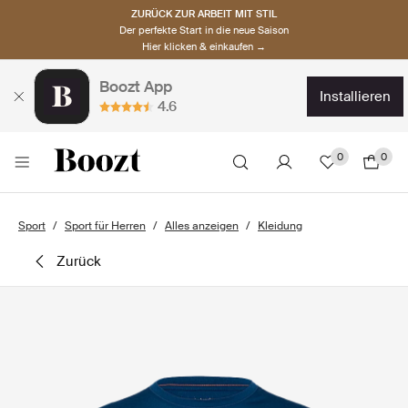
ZURÜCK ZUR ARBEIT MIT STIL
Der perfekte Start in die neue Saison
Hier klicken & einkaufen →
Boozt App
installieren
4.6
0
0
Sport
Sport für Herren
Alles anzeigen
Kleidung
zurück