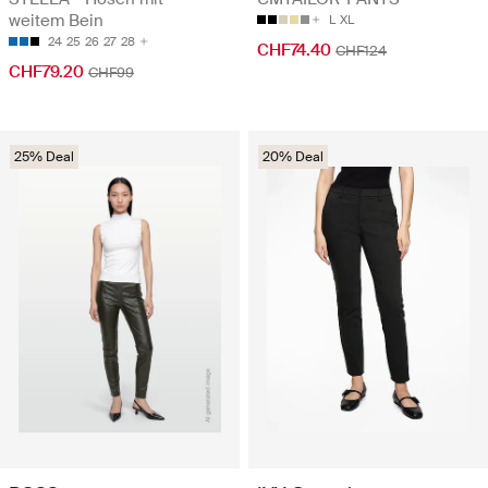
weitem Bein
L
XL
24
25
26
27
28
CHF74.40
CHF124
CHF79.20
CHF99
25% Deal
20% Deal