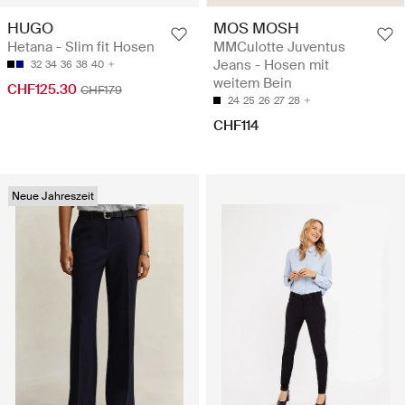
HUGO
MOS MOSH
Hetana - Slim fit Hosen
MMCulotte Juventus
Jeans - Hosen mit
32
34
36
38
40
weitem Bein
CHF125.30
CHF179
24
25
26
27
28
CHF114
Neue Jahreszeit