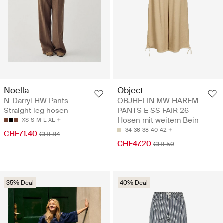
Noella
Object
N-Darryl HW Pants -
OBJHELIN MW HAREM
Straight leg hosen
PANTS E SS FAIR 26 -
Hosen mit weitem Bein
XS
S
M
L
XL
34
36
38
40
42
CHF71.40
CHF84
CHF47.20
CHF59
35% Deal
40% Deal