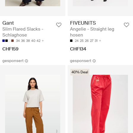
Gant
FIVEUNITS
Slim Flared Slacks -
Angelie - Straight leg
Schlaghose
hosen
34
36
38
40
42
24
25
26
27
31
CHF159
CHF134
gesponsert
gesponsert
40% Deal