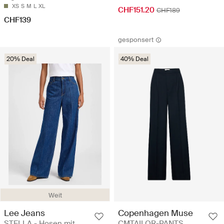
XS
S
M
L
XL
CHF151.20
CHF189
CHF139
gesponsert
20% Deal
40% Deal
Weit
Lee Jeans
Copenhagen Muse
STELLA - Hosen mit
CMTAILOR-PANTS