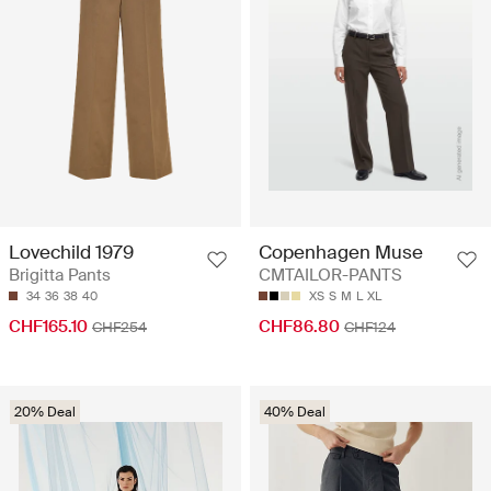
Lovechild 1979
Copenhagen Muse
Brigitta Pants
CMTAILOR-PANTS
34
36
38
40
XS
S
M
L
XL
CHF165.10
CHF86.80
CHF254
CHF124
20% Deal
40% Deal