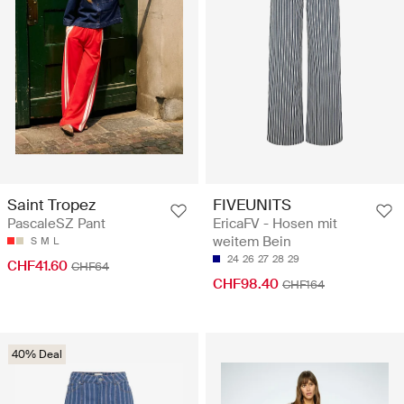
Saint Tropez
FIVEUNITS
PascaleSZ Pant
EricaFV - Hosen mit
weitem Bein
S
M
L
24
26
27
28
29
CHF41.60
CHF64
CHF98.40
CHF164
40% Deal