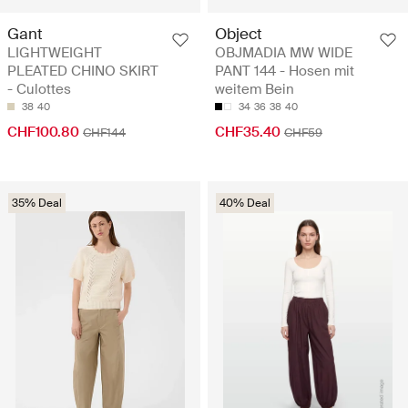
Gant
Object
LIGHTWEIGHT
OBJMADIA MW WIDE
PLEATED CHINO SKIRT
PANT 144 - Hosen mit
- Culottes
weitem Bein
38
40
34
36
38
40
CHF100.80
CHF35.40
CHF144
CHF59
35% Deal
40% Deal