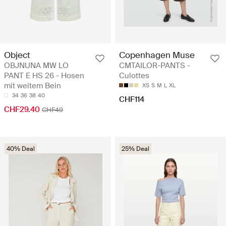
Object
Copenhagen Muse
OBJNUNA MW LO
CMTAILOR-PANTS -
PANT E HS 26 - Hosen
Culottes
mit weitem Bein
XS
S
M
L
XL
34
36
38
40
CHF114
CHF29.40
CHF49
40% Deal
25% Deal