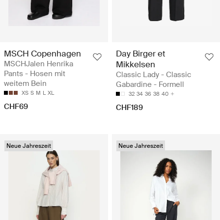
MSCH Copenhagen
Day Birger et
MSCHJalen Henrika
Mikkelsen
Pants - Hosen mit
Classic Lady - Classic
weitem Bein
Gabardine - Formell
XS
S
M
L
XL
32
34
36
38
40
CHF69
CHF189
Neue Jahreszeit
Neue Jahreszeit