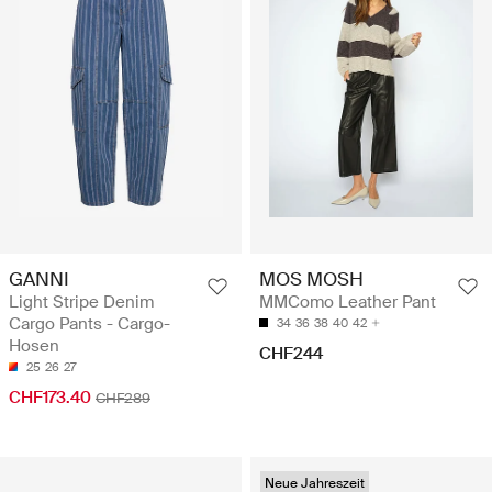
GANNI
MOS MOSH
Light Stripe Denim
MMComo Leather Pant
Cargo Pants - Cargo-
34
36
38
40
42
Hosen
CHF244
25
26
27
CHF173.40
CHF289
Neue Jahreszeit