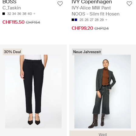
BOSS
IVY Copenhagen
C_Taskin
IVY-Alice MW Pant
NOOS - Slim fit Hosen
32
34
36
38
40
25
26
27
28
29
CHF115.50
CHF154
CHF99.20
CHF124
30% Deal
Neue Jahreszeit
Weit