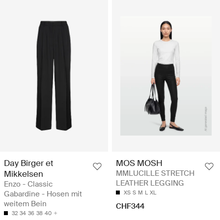
Day Birger et
MOS MOSH
Mikkelsen
MMLUCILLE STRETCH
LEATHER LEGGING
Enzo - Classic
Gabardine - Hosen mit
XS
S
M
L
XL
weitem Bein
CHF344
32
34
36
38
40