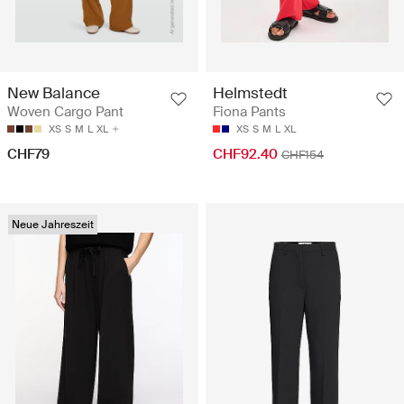
New Balance
Helmstedt
Woven Cargo Pant
Fiona Pants
XS
S
M
L
XL
XS
S
M
L
XL
CHF79
CHF92.40
CHF154
Neue Jahreszeit