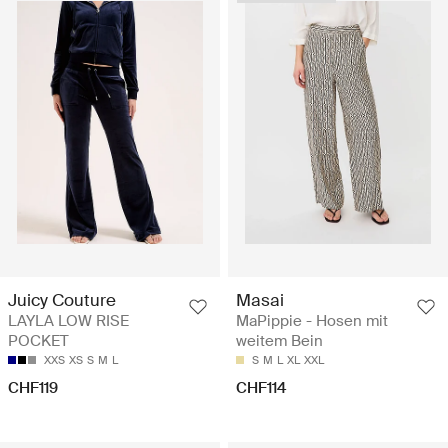
Juicy Couture
Masai
LAYLA LOW RISE
MaPippie - Hosen mit
POCKET
weitem Bein
XXS
XS
S
M
L
S
M
L
XL
XXL
CHF119
CHF114