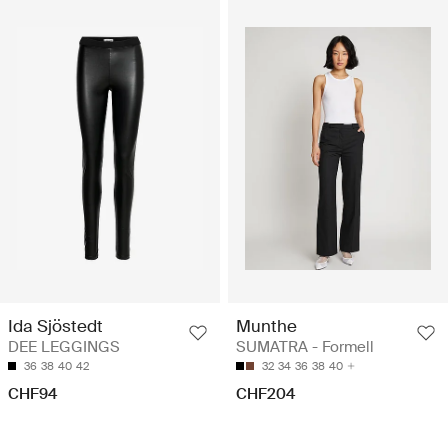
Ida Sjöstedt
Munthe
DEE LEGGINGS
SUMATRA - Formell
36
38
40
42
32
34
36
38
40
CHF94
CHF204