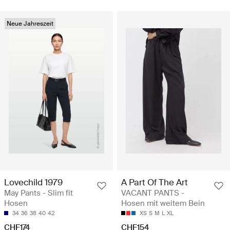
Neue Jahreszeit
Lovechild 1979
A Part Of The Art
May Pants - Slim fit
VACANT PANTS -
Hosen
Hosen mit weitem Bein
34
36
38
40
42
XS
S
M
L
XL
CHF174
CHF154