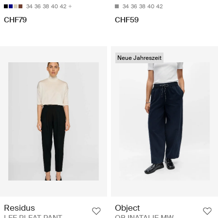
34
36
38
40
42
34
36
38
40
42
CHF79
CHF59
Neue Jahreszeit
Residus
Object
LEE PLEAT PANT -
OBJNATALIE MW