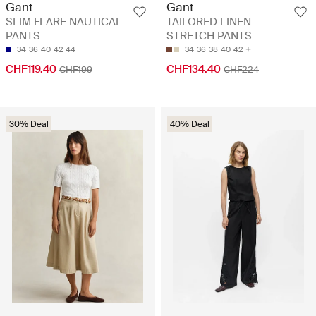
Gant
Gant
SLIM FLARE NAUTICAL
TAILORED LINEN
PANTS
STRETCH PANTS
34
36
40
42
44
34
36
38
40
42
CHF119.40
CHF134.40
CHF199
CHF224
30% Deal
40% Deal