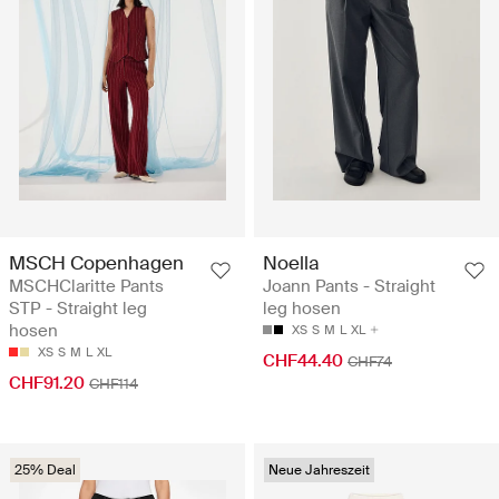
MSCH Copenhagen
Noella
MSCHClaritte Pants
Joann Pants - Straight
STP - Straight leg
leg hosen
hosen
XS
S
M
L
XL
XS
S
M
L
XL
CHF44.40
CHF74
CHF91.20
CHF114
25% Deal
Neue Jahreszeit