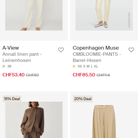
A-View
Copenhagen Muse
Annali linen pant -
CMBLOOMIE-PANTS -
Leinenhosen
Barrel-Hosen
38
XS
S
M
L
XL
CHF53.40
CHF85.50
CHF89
CHF114
15% Deal
20% Deal