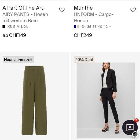
A Part Of The Art
Munthe
AIRY PANTS - Hosen
UNFORM - Cargo-
mit weitem Bein
Hosen
XS
S
M
L
XL
34
36
38
40
42
ab CHF149
CHF249
Neue Jahreszeit
20% Deal
1
−