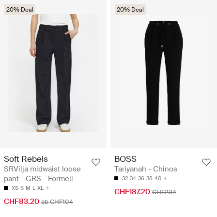
20% Deal
20% Deal
Soft Rebels
BOSS
SRVilja midwaist loose
Tariyanah - Chinos
pant - GRS - Formell
32
34
36
38
40
XS
S
M
L
XL
CHF187.20
CHF234
CHF83.20
ab CHF104