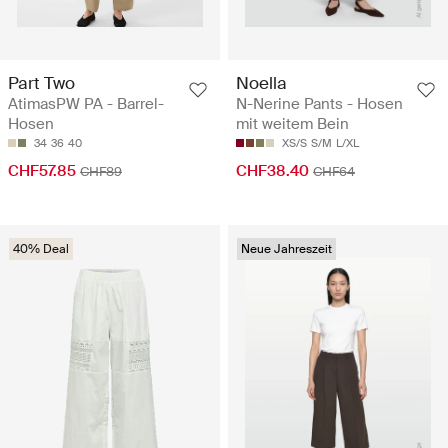
Part Two
Noella
AtimasPW PA - Barrel-
N-Nerine Pants - Hosen
Hosen
mit weitem Bein
34
36
40
XS/S
S/M
L/XL
CHF57.85
CHF38.40
CHF89
CHF64
40% Deal
Neue Jahreszeit