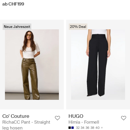
ab CHF199
Neue Jahreszeit
20% Deal
Co' Couture
HUGO
RichaCC Pant - Straight
Himia - Formell
leg hosen
32
34
36
38
40