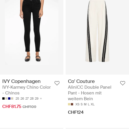
IVY Copenhagen
Co' Couture
IVY-Karmey Chino Color
AliniCC Double Panel
- Chinos
Pant - Hosen mit
weitem Bein
25
26
27
28
29
XS
S
M
L
XL
CHF81.75
CHF109
CHF124