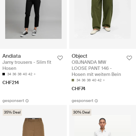
Andiata
Object
Jamy trousers - Slim fit
OBJNANDA MW
Hosen
LOOSE PANT 146 -
Hosen mit weitem Bein
34
36
38
40
42
34
36
38
40
42
CHF214
CHF74
gesponsert
gesponsert
35% Deal
30% Deal