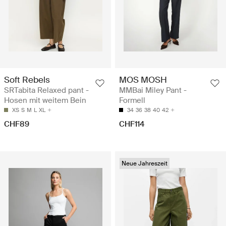
Soft Rebels
MOS MOSH
SRTabita Relaxed pant -
MMBai Miley Pant -
Hosen mit weitem Bein
Formell
XS
S
M
L
XL
34
36
38
40
42
CHF89
CHF114
Neue Jahreszeit