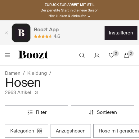
ZURÜCK ZUR ARBEIT MIT STIL
Der perfekte Start in die neue Saison
Hier klicken & einkaufen →
Boozt App
installieren
4.6
0
0
Damen
Kleidung
Hosen
2963 Artikel
filter
sortieren
kategorien
anzugshosen
hose mit geradem