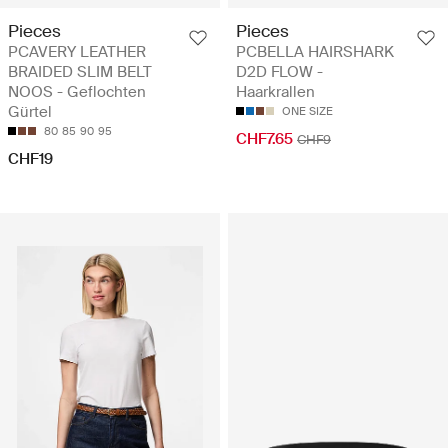
Pieces
Pieces
PCAVERY LEATHER
PCBELLA HAIRSHARK
BRAIDED SLIM BELT
D2D FLOW -
NOOS - Geflochten
Haarkrallen
Gürtel
ONE SIZE
80
85
90
95
CHF7.65
CHF9
CHF19