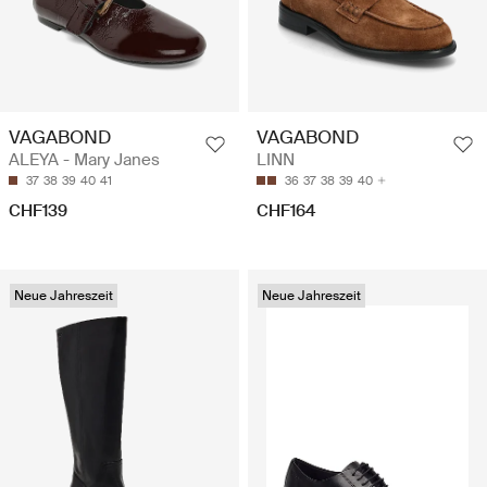
VAGABOND
VAGABOND
ALEYA - Mary Janes
LINN
37
38
39
40
41
36
37
38
39
40
CHF139
CHF164
Neue Jahreszeit
Neue Jahreszeit