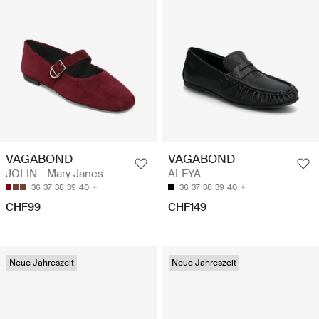
VAGABOND
VAGABOND
JOLIN - Mary Janes
ALEYA
36
37
38
39
40
36
37
38
39
40
CHF99
CHF149
Neue Jahreszeit
Neue Jahreszeit