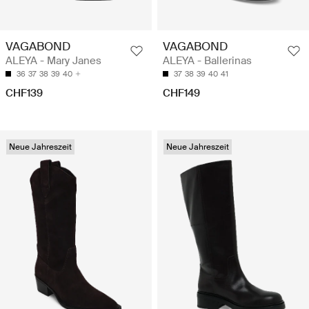
VAGABOND
VAGABOND
ALEYA - Mary Janes
ALEYA - Ballerinas
36
37
38
39
40
37
38
39
40
41
CHF139
CHF149
Neue Jahreszeit
Neue Jahreszeit