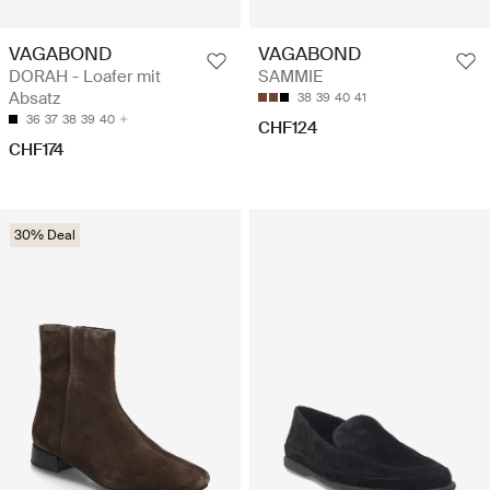
VAGABOND
VAGABOND
DORAH - Loafer mit
SAMMIE
Absatz
38
39
40
41
36
37
38
39
40
CHF124
CHF174
30% Deal