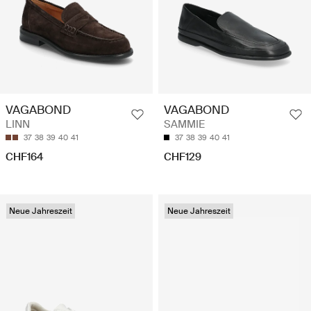
VAGABOND
VAGABOND
LINN
SAMMIE
37
38
39
40
41
37
38
39
40
41
CHF164
CHF129
Neue Jahreszeit
Neue Jahreszeit