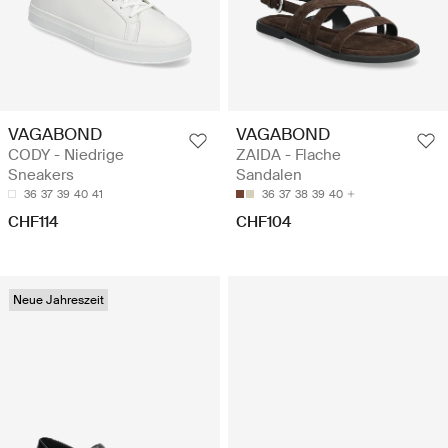
VAGABOND
VAGABOND
CODY - Niedrige
ZAIDA - Flache
Sneakers
Sandalen
36
37
39
40
41
36
37
38
39
40
CHF114
CHF104
Neue Jahreszeit