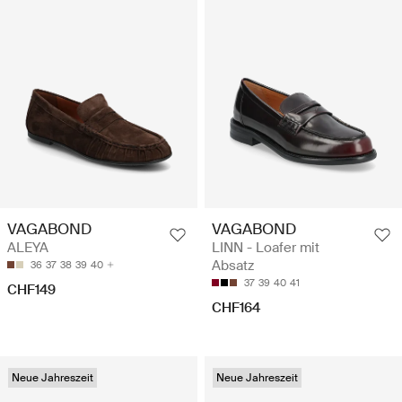
VAGABOND
VAGABOND
ALEYA
LINN - Loafer mit
Absatz
36
37
38
39
40
37
39
40
41
CHF149
CHF164
Neue Jahreszeit
Neue Jahreszeit