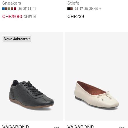
Sneakers
Stiefel
36
37
38
41
36
37
38
39
40
CHF79.80
CHF239
CHF114
Neue Jahreszeit
VAGABOND
VAGABOND