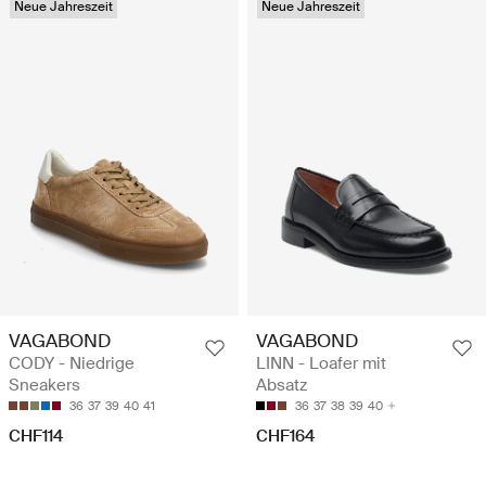
Neue Jahreszeit
Neue Jahreszeit
VAGABOND
VAGABOND
CODY - Niedrige
LINN - Loafer mit
Sneakers
Absatz
36
37
39
40
41
36
37
38
39
40
CHF114
CHF164