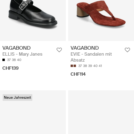
VAGABOND
VAGABOND
ELLIS - Mary Janes
EVIE - Sandalen mit
Absatz
37
38
40
37
38
39
40
41
CHF139
CHF114
Neue Jahreszeit