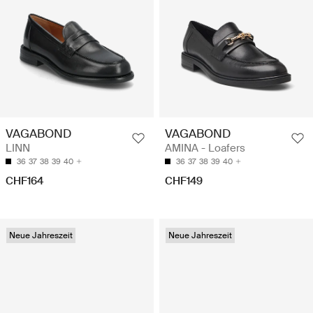
VAGABOND
VAGABOND
LINN
AMINA - Loafers
36
37
38
39
40
36
37
38
39
40
CHF164
CHF149
Neue Jahreszeit
Neue Jahreszeit