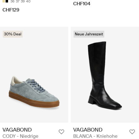
36
37
39
40
CHF104
CHF129
30% Deal
Neue Jahreszeit
VAGABOND
VAGABOND
CODY - Niedrige
BLANCA - Kniehohe