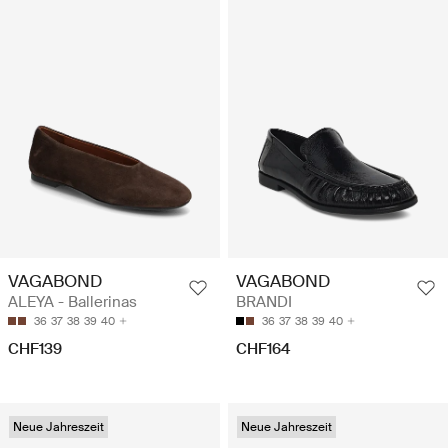
VAGABOND
VAGABOND
ALEYA - Ballerinas
BRANDI
36
37
38
39
40
36
37
38
39
40
CHF139
CHF164
Neue Jahreszeit
Neue Jahreszeit