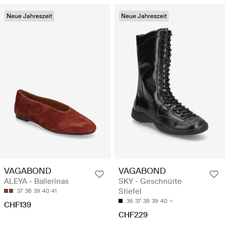
Neue Jahreszeit
Neue Jahreszeit
VAGABOND
VAGABOND
ALEYA - Ballerinas
SKY - Geschnürte
Stiefel
37
38
39
40
41
36
37
38
39
40
CHF139
CHF229