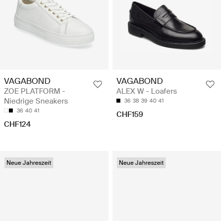
VAGABOND
VAGABOND
ZOE PLATFORM -
ALEX W - Loafers
Niedrige Sneakers
36
38
39
40
41
36
40
41
CHF159
CHF124
Neue Jahreszeit
Neue Jahreszeit