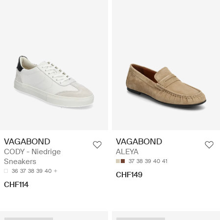
VAGABOND
VAGABOND
CODY - Niedrige
ALEYA
Sneakers
37
38
39
40
41
36
37
38
39
40
CHF149
CHF114