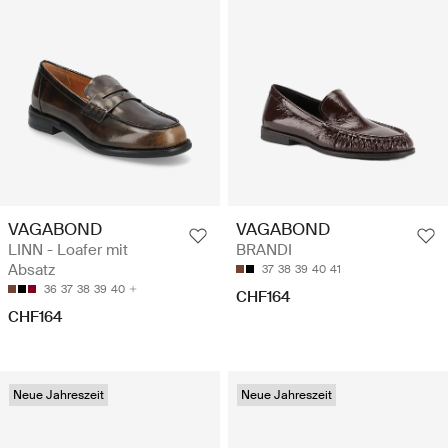
VAGABOND
VAGABOND
LINN - Loafer mit
BRANDI
Absatz
37
38
39
40
41
36
37
38
39
40
CHF164
CHF164
Neue Jahreszeit
Neue Jahreszeit