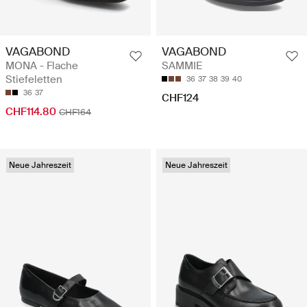
VAGABOND
VAGABOND
MONA - Flache
SAMMIE
Stiefeletten
36
37
38
39
40
36
37
CHF124
CHF114.80
CHF164
Neue Jahreszeit
Neue Jahreszeit