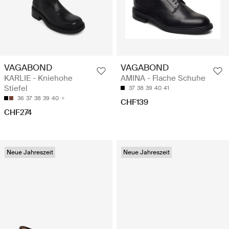
VAGABOND
VAGABOND
KARLIE - Kniehohe
AMINA - Flache Schuhe
Stiefel
37
38
39
40
41
36
37
38
39
40
CHF139
CHF274
Neue Jahreszeit
Neue Jahreszeit