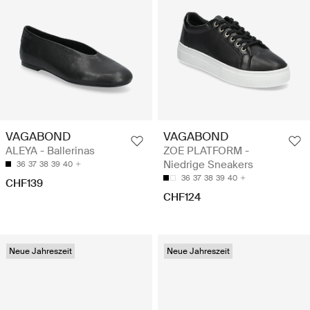
VAGABOND
VAGABOND
ALEYA - Ballerinas
ZOE PLATFORM -
Niedrige Sneakers
36
37
38
39
40
36
37
38
39
40
CHF139
CHF124
Neue Jahreszeit
Neue Jahreszeit