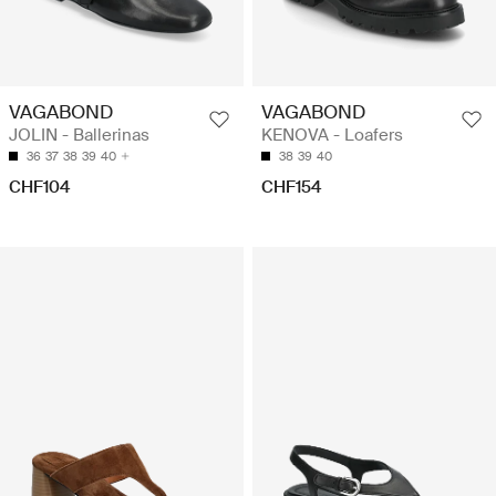
VAGABOND
VAGABOND
JOLIN - Ballerinas
KENOVA - Loafers
36
37
38
39
40
38
39
40
CHF104
CHF154