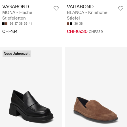
VAGABOND
VAGABOND
MONA - Flache
BLANCA - Kniehohe
Stiefeletten
Stiefel
36
37
38
39
41
36
38
CHF164
CHF167.30
CHF239
Neue Jahreszeit