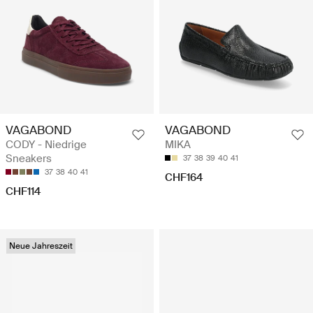
VAGABOND
VAGABOND
CODY - Niedrige
MIKA
Sneakers
37
38
39
40
41
37
38
40
41
CHF164
CHF114
Neue Jahreszeit