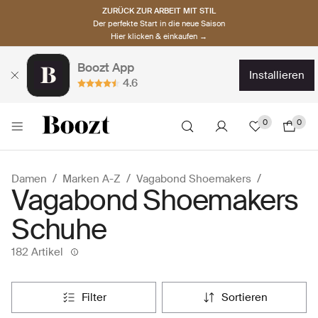
ZURÜCK ZUR ARBEIT MIT STIL
Der perfekte Start in die neue Saison
Hier klicken & einkaufen →
Boozt App
installieren
4.6
0
0
Damen
Marken A-Z
Vagabond Shoemakers
Vagabond Shoemakers
Schuhe
182 Artikel
filter
sortieren