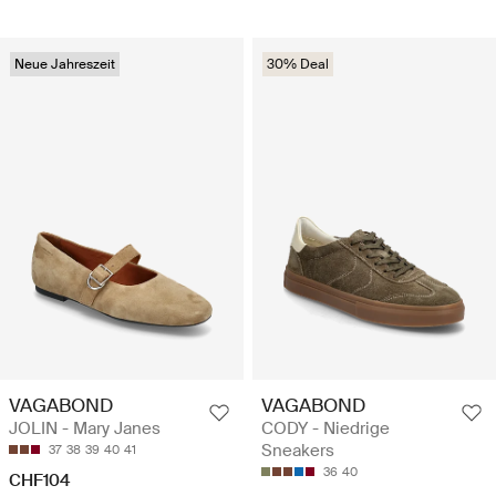
Neue Jahreszeit
30% Deal
VAGABOND
VAGABOND
JOLIN - Mary Janes
CODY - Niedrige
Sneakers
37
38
39
40
41
36
40
CHF104