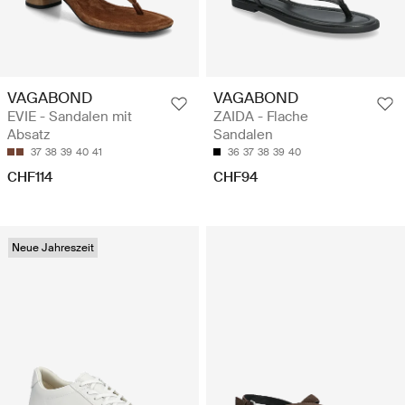
VAGABOND
VAGABOND
EVIE - Sandalen mit
ZAIDA - Flache
Absatz
Sandalen
37
38
39
40
41
36
37
38
39
40
CHF114
CHF94
Neue Jahreszeit