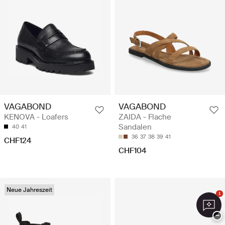
VAGABOND
VAGABOND
KENOVA - Loafers
ZAIDA - Flache
Sandalen
40
41
36
37
38
39
41
CHF124
CHF104
Neue Jahreszeit
1
−