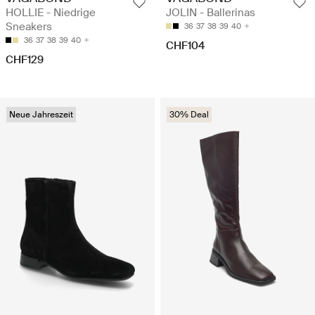
HOLLIE - Niedrige
JOLIN - Ballerinas
Sneakers
36
37
38
39
40
36
37
38
39
40
CHF104
CHF129
Neue Jahreszeit
30% Deal