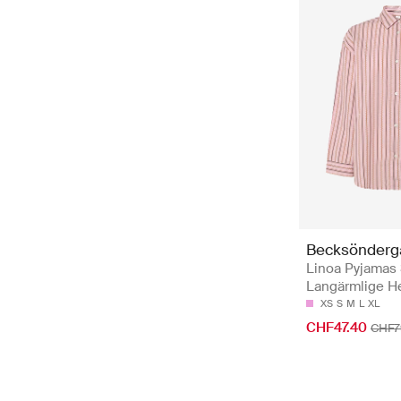
Becksönderg
Linoa Pyjamas S
Langärmlige 
XS
S
M
L
XL
CHF47.40
CHF7