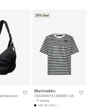
20% Deal
Marimekko
tertaschen
TASARAITA UNIKKO SS
- T-shirts
XXS
XS
S
M
L