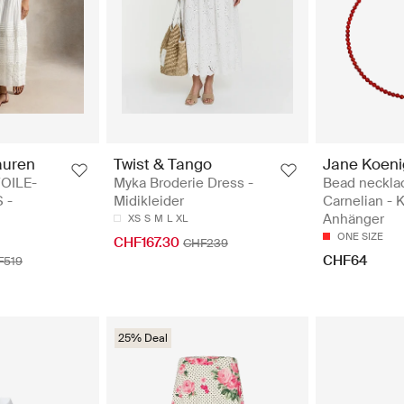
auren
Twist & Tango
Jane Koeni
VOILE-
Myka Broderie Dress -
Bead neckla
 -
Midikleider
Carnelian - 
Anhänger
XS
S
M
L
XL
ONE SIZE
CHF167.30
CHF239
CHF64
F519
25% Deal