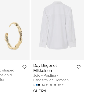
Day Birger et
c shaped
Mikkelsen
s gold-
Jojo - Poplina -
olen
Langärmlige Hemden
32
34
36
38
40
CHF124