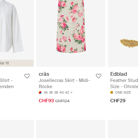
ar fit
crās
Edblad
Shirt -
Josellecras Skirt - Midi-
Feather Stu
Hemden
Röcke
Size - Ohrst
34
36
38
40
42
ONE SIZE
CHF93
CHF29
CHF124