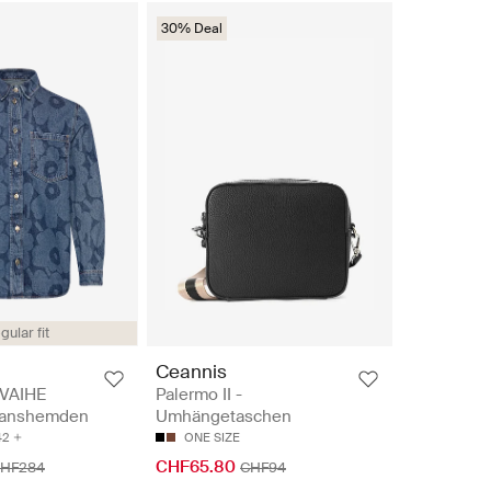
30% Deal
gular fit
Ceannis
VAIHE
Palermo II -
eanshemden
Umhängetaschen
42
ONE SIZE
CHF65.80
HF284
CHF94