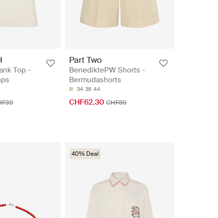
H
Part Two
ank Top -
BenediktePW Shorts -
ops
Bermudashorts
34
38
44
CHF62.30
HF39
CHF89
40% Deal