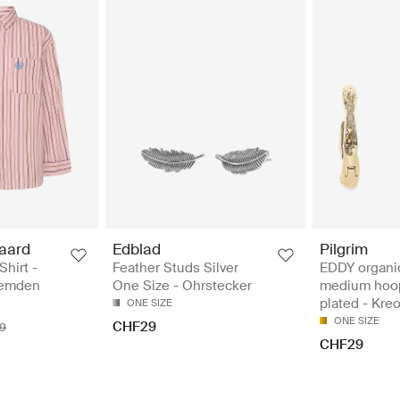
aard
Edblad
Pilgrim
hirt -
Feather Studs Silver
EDDY organi
Hemden
One Size - Ohrstecker
medium hoop
plated - Kre
ONE SIZE
ONE SIZE
CHF29
9
CHF29