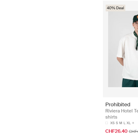
40% Deal
Prohibited
Riviera Hotel T
shirts
XS
S
M
L
XL
CHF26.40
CHF