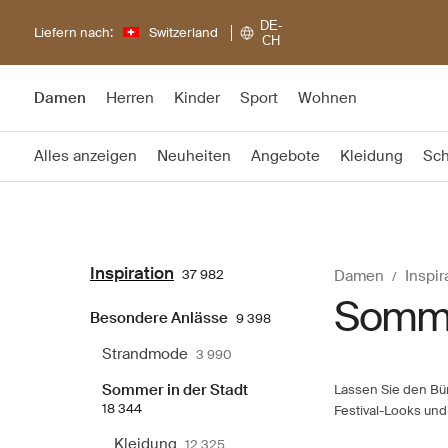
DE-
Liefern nach:
Switzerland
CH
Damen
Herren
Kinder
Sport
Wohnen
Alles anzeigen
Neuheiten
Angebote
Kleidung
Sc
Inspiration
37 982
Damen
Inspir
Sommer
Besondere Anlässe
9 398
Strandmode
3 990
Sommer in der Stadt
Lassen Sie den Bür
18 344
Festival-Looks und
Kleidung
12 325