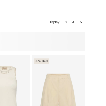
Display:
3
4
5
30% Deal