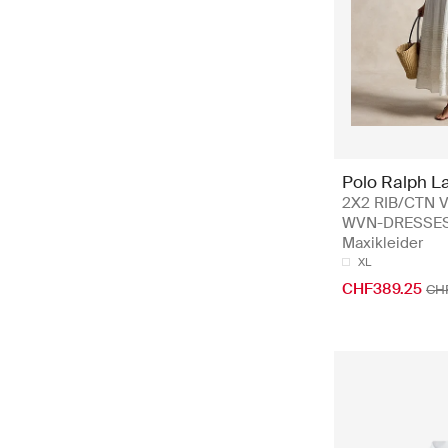
Polo Ralph L
2X2 RIB/CTN 
WVN-DRESSES
Maxikleider
XL
CHF389.25
CH