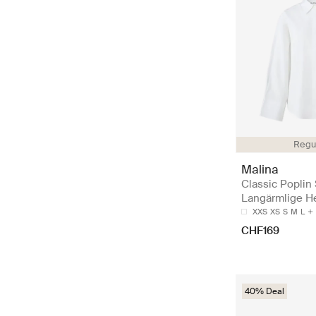
Regul
Malina
Classic Poplin 
Langärmlige 
XXS
XS
S
M
L
CHF169
40% Deal