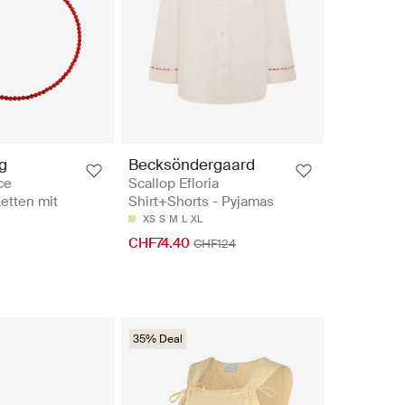
g
Becksöndergaard
ce
Scallop Efloria
Ketten mit
Shirt+Shorts - Pyjamas
XS
S
M
L
XL
CHF74.40
CHF124
35% Deal