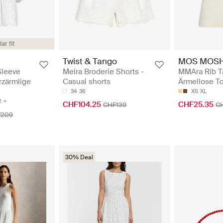
ar fit
Twist & Tango
MOS MOS
Sleeve
Meira Broderie Shorts -
MMAra Rib T
rzärmlige
Casual shorts
Ärmellose T
34
36
XS
XL
2
CHF104.25
CHF25.35
CHF139
C
F209
30% Deal