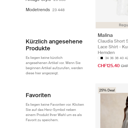
Modetrends
23 448
Regul
Malina
Kürzlich angesehene
Claudia Short 
Lace Shirt - Ku
Produkte
Hemden
Es liegen keine kürzlich
34
36
38
40
4
angesehenen Artikel vor. Wenn Sie
CHF125.40
CH
beginnen Artikel aufzurufen, werden
diese hier angezeigt.
25% Deal
Favoriten
Es liegen keine Favoriten vor. Klicken
Sie auf das Herz-Symbol neben
einem Produkt Ihrer Wahl um es als
Favorit zu speichern.