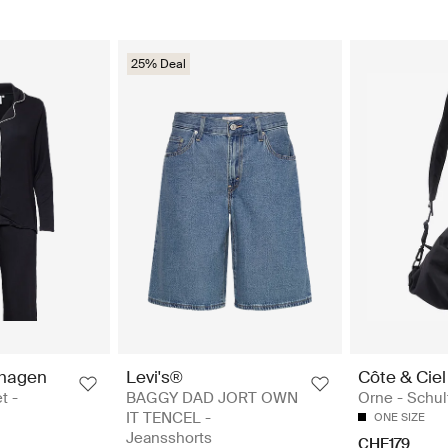
25% Deal
hagen
Levi's®
Côte & Ciel
t -
BAGGY DAD JORT OWN
Orne - Schul
IT TENCEL -
ONE SIZE
Jeansshorts
CHF179