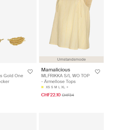
Umstandsmode
Mamalicious
ds Gold One
MLFRIKKA S/L WO TOP
ecker
- Ärmellose Tops
XS
S
M
L
XL
CHF22.10
CHF34