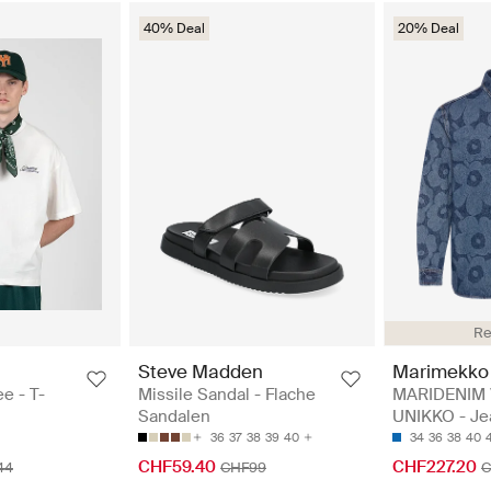
40% Deal
20% Deal
Re
Steve Madden
Marimekko
ee - T-
Missile Sandal - Flache
MARIDENIM 
Sandalen
UNIKKO - J
36
37
38
39
40
34
36
38
40
CHF59.40
CHF227.20
44
CHF99
C