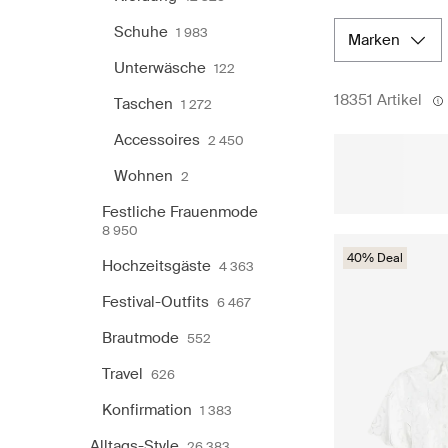
Schuhe
1 983
marken
Unterwäsche
122
18351 Artikel
Taschen
1 272
Accessoires
2 450
Wohnen
2
Festliche Frauenmode
8 950
40% Deal
Hochzeitsgäste
4 363
Festival-Outfits
6 467
Brautmode
552
Travel
626
Konfirmation
1 383
Alltags-Style
26 383