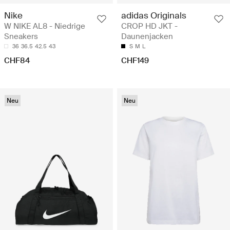
Nike
adidas Originals
W NIKE AL8 - Niedrige
CROP HD JKT -
Sneakers
Daunenjacken
36
36.5
42.5
43
S
M
L
CHF84
CHF149
Neu
Neu