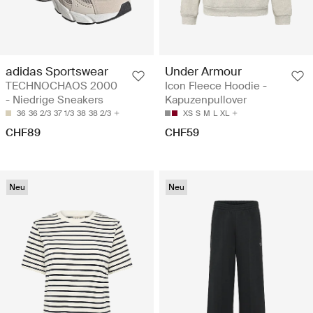
adidas Sportswear
Under Armour
TECHNOCHAOS 2000
Icon Fleece Hoodie -
- Niedrige Sneakers
Kapuzenpullover
36
36 2/3
37 1/3
38
38 2/3
XS
S
M
L
XL
CHF89
CHF59
Neu
Neu