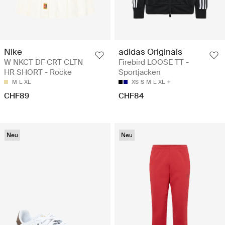
Nike
adidas Originals
W NKCT DF CRT CLTN
Firebird LOOSE TT -
HR SHORT - Röcke
Sportjacken
M
L
XL
XS
S
M
L
XL
CHF89
CHF84
Neu
Neu