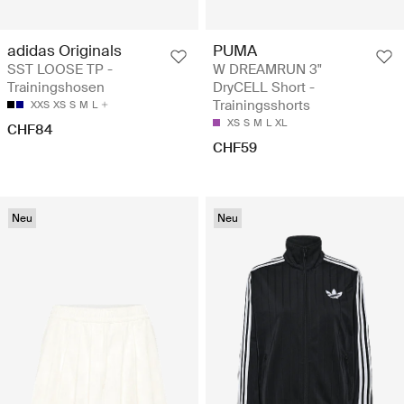
adidas Originals
PUMA
SST LOOSE TP -
W DREAMRUN 3"
Trainingshosen
DryCELL Short -
Trainingsshorts
XXS
XS
S
M
L
XS
S
M
L
XL
CHF84
CHF59
Neu
Neu