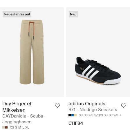
Neue Jahreszeit
Neu
Day Birger et
adidas Originals
Mikkelsen
R71 - Niedrige Sneakers
DAYDaniela - Scuba -
36
36 2/3
37 1/3
38
38 2/3
Jogginghosen
CHF84
XS
S
M
L
XL