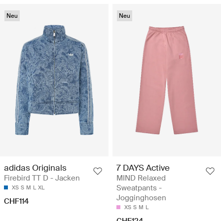
Neu
Neu
adidas Originals
7 DAYS Active
Firebird TT D - Jacken
MIND Relaxed
Sweatpants -
XS
S
M
L
XL
Jogginghosen
CHF114
XS
S
M
L
CHF124