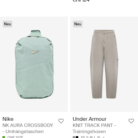
Neu
Neu
Nike
Under Armour
NK AURA CROSSBODY
KNIT TRACK PANT -
- Umhängetaschen
Trainingshosen
ONE SIZE
XS
S
M
L
XL