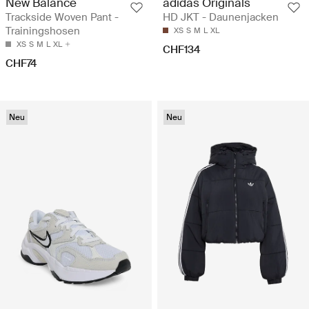
New Balance
adidas Originals
Trackside Woven Pant -
HD JKT - Daunenjacken
Trainingshosen
XS
S
M
L
XL
XS
S
M
L
XL
CHF134
CHF74
Neu
Neu