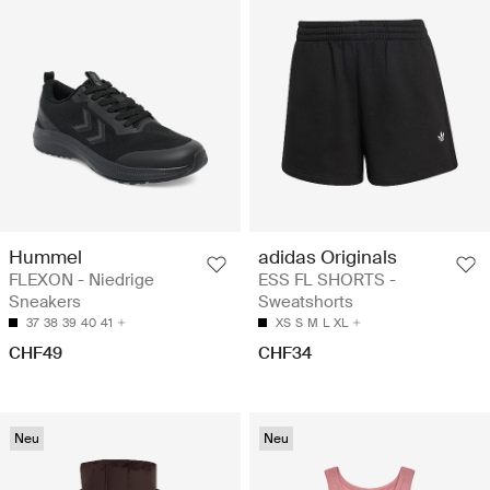
Hummel
adidas Originals
FLEXON - Niedrige
ESS FL SHORTS -
Sneakers
Sweatshorts
37
38
39
40
41
XS
S
M
L
XL
CHF49
CHF34
Neu
Neu