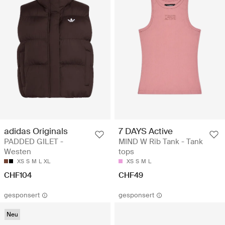
adidas Originals
7 DAYS Active
PADDED GILET -
MIND W Rib Tank - Tank
Westen
tops
XS
S
M
L
XL
XS
S
M
L
CHF104
CHF49
gesponsert
gesponsert
Neu