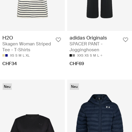
H2O
adidas Originals
Skagen Woman Striped
SPACER PANT -
Tee - T-Shirts
Jogginghosen
XS
S
M
L
XL
XXS
XS
S
M
L
CHF34
CHF69
Neu
Neu