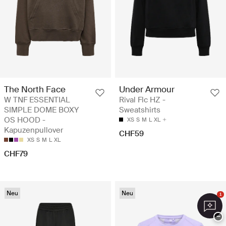
The North Face
Under Armour
W TNF ESSENTIAL
Rival Flc HZ -
SIMPLE DOME BOXY
Sweatshirts
OS HOOD -
XS
S
M
L
XL
Kapuzenpullover
CHF59
XS
S
M
L
XL
CHF79
Neu
Neu
1
−