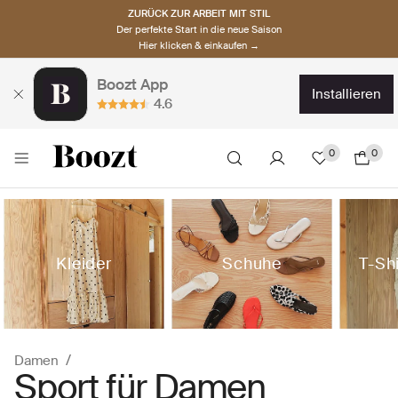
ZURÜCK ZUR ARBEIT MIT STIL
Der perfekte Start in die neue Saison
Hier klicken & einkaufen →
Boozt App
installieren
4.6
0
0
Kleider
Schuhe
T-Sh
Damen
Sport für Damen