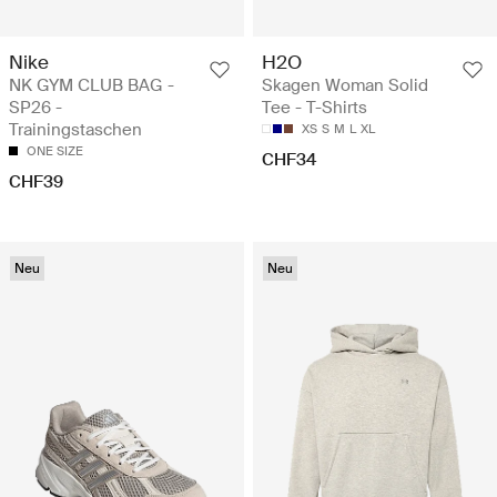
Nike
H2O
NK GYM CLUB BAG -
Skagen Woman Solid
SP26 -
Tee - T-Shirts
Trainingstaschen
XS
S
M
L
XL
ONE SIZE
CHF34
CHF39
Neu
Neu