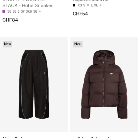
STACK - Hohe Sneaker
XS
S
M
L
XL
35
36.5
37
37.5
38
CHF54
CHF84
Neu
Neu