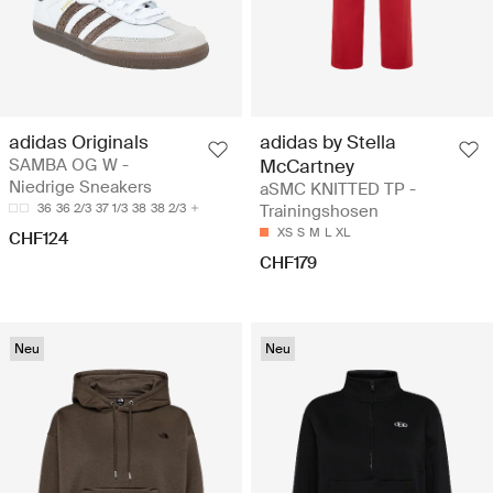
adidas Originals
adidas by Stella
SAMBA OG W -
McCartney
Niedrige Sneakers
aSMC KNITTED TP -
36
36 2/3
37 1/3
38
38 2/3
Trainingshosen
XS
S
M
L
XL
CHF124
CHF179
Neu
Neu