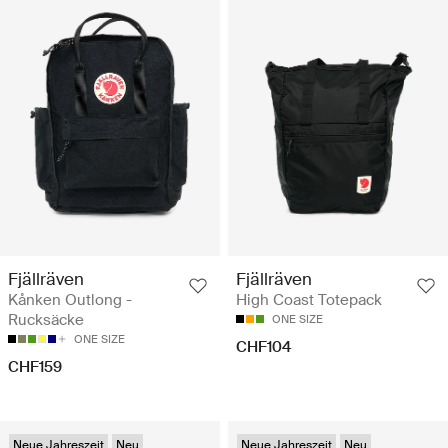
Fjällräven
Fjällräven
Kånken Outlong -
High Coast Totepack
Rucksäcke
ONE SIZE
ONE SIZE
CHF104
CHF159
Neue Jahreszeit
Neu
Neue Jahreszeit
Neu