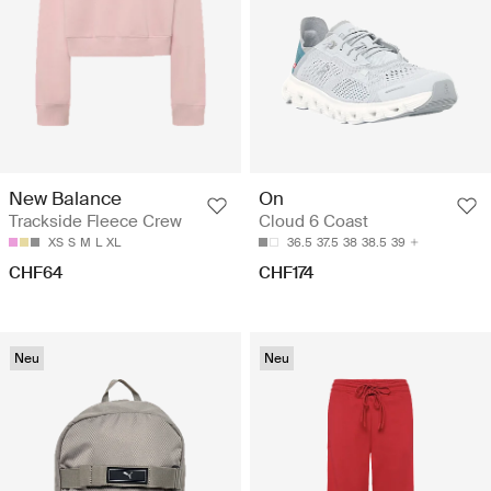
New Balance
On
Trackside Fleece Crew
Cloud 6 Coast
XS
S
M
L
XL
36.5
37.5
38
38.5
39
CHF64
CHF174
Neu
Neu