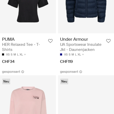
PUMA
Under Armour
HER Relaxed Tee - T-
UA Sportswear Insulate
Shirts
Jkt - Daunenjacken
XS
S
M
L
XL
XS
S
M
L
XL
CHF34
CHF119
gesponsert
gesponsert
Neu
Neu