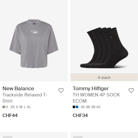
4-pack
New Balance
Tommy Hilfiger
Trackside Relaxed T-
TH WOMEN 4P SOCK
Shirt
ECOM
XS
S
M
L
XL
35-38
39-42
CHF44
CHF34