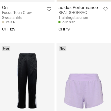
On
adidas Performance
Focus Tech Crew -
REAL SHOEBAG -
Sweatshirts
Trainingstaschen
XS
S
M
L
ONE SIZE
CHF129
CHF19
Neu
Neu