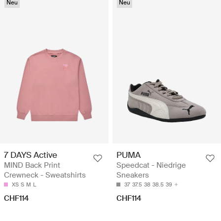
Neu
Neu
7 DAYS Active
PUMA
MIND Back Print
Speedcat - Niedrige
Crewneck - Sweatshirts
Sneakers
XS
S
M
L
37
37.5
38
38.5
39
CHF114
CHF114