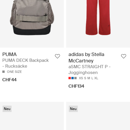
PUMA
adidas by Stella
PUMA DECK Backpack
McCartney
- Rucksäcke
aSMC STRAIGHT P -
ONE SIZE
Jogginghosen
XS
S
M
L
XL
CHF44
CHF134
Neu
Neu