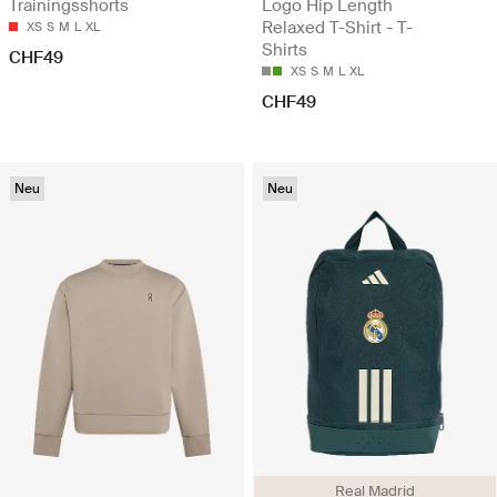
Trainingsshorts
Logo Hip Length
Relaxed T-Shirt - T-
XS
S
M
L
XL
Shirts
CHF49
XS
S
M
L
XL
CHF49
Neu
Neu
Real Madrid