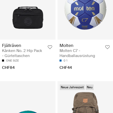
Fjällräven
Molten
Kånken No. 2 Hip Pack
Molten C7 -
- Gürteltaschen
Handballausrüstung
ONE SIZE
0
1
CHF84
CHF44
Neue Jahreszeit
Neu