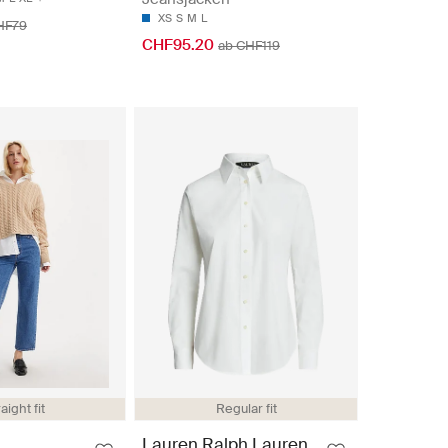
XS
S
M
L
HF79
CHF95.20
ab CHF119
aight fit
Regular fit
Lauren Ralph Lauren