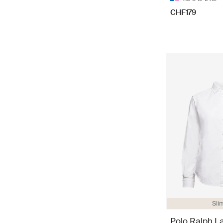
CHF179
Slim
Polo Ralph L