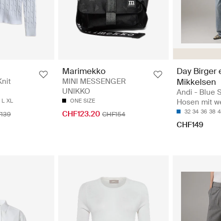
Day Birger 
Marimekko
Mikkelsen
Knit
MINI MESSENGER
UNIKKO
Andi - Blue 
Hosen mit w
L
XL
ONE SIZE
32
34
36
38
4
CHF123.20
139
CHF154
CHF149