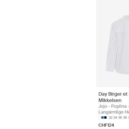
Day Birger et
Mikkelsen
Jojo - Poplina 
Langärmlige 
32
34
36
38
CHF124