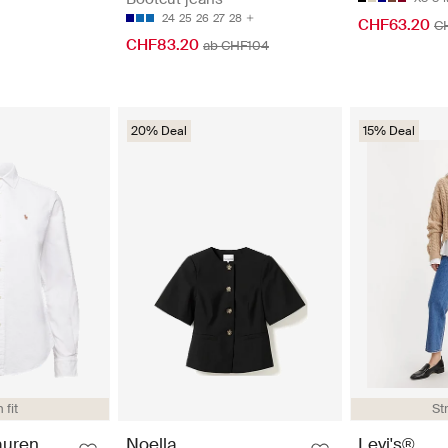
24
25
26
27
28
CHF63.20
C
CHF83.20
ab CHF104
20% Deal
15% Deal
 fit
Str
auren
Noella
Levi's®