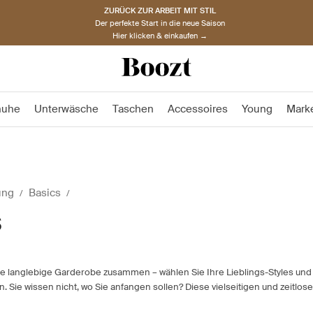
ZURÜCK ZUR ARBEIT MIT STIL
Der perfekte Start in die neue Saison
Hier klicken & einkaufen →
huhe
Unterwäsche
Taschen
Accessoires
Young
Mark
ung
Basics
s
ine langlebige Garderobe zusammen – wählen Sie Ihre Lieblings-Styles und 
 Sie wissen nicht, wo Sie anfangen sollen? Diese vielseitigen und zeitlose