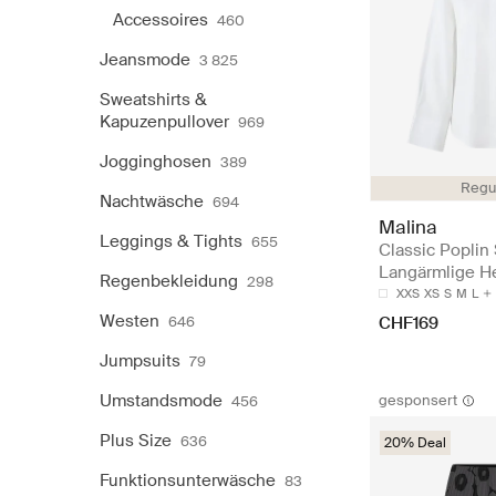
Accessoires
460
Jeansmode
3 825
Sweatshirts &
Kapuzenpullover
969
Jogginghosen
389
Regul
Nachtwäsche
694
Malina
Leggings & Tights
655
Classic Poplin 
Langärmlige 
Regenbekleidung
298
XXS
XS
S
M
L
Westen
CHF169
646
Jumpsuits
79
Umstandsmode
gesponsert
456
Plus Size
636
20% Deal
Funktionsunterwäsche
83