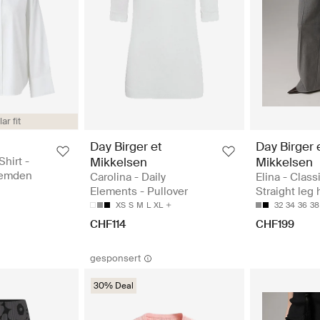
ar fit
Day Birger et
Day Birger 
Shirt -
Mikkelsen
Mikkelsen
Hemden
Carolina - Daily
Elina - Class
Elements - Pullover
Straight leg
XS
S
M
L
XL
32
34
36
38
CHF114
CHF199
gesponsert
30% Deal