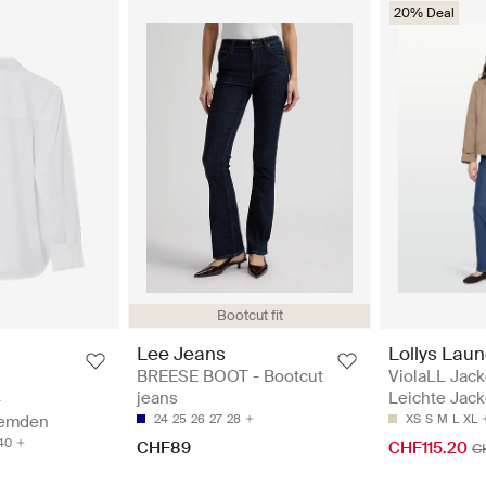
20% Deal
Bootcut fit
Lee Jeans
Lollys Laun
BREESE BOOT - Bootcut
ViolaLL Jack
jeans
Leichte Jac
-
Hemden
24
25
26
27
28
XS
S
M
L
XL
40
CHF89
CHF115.20
C