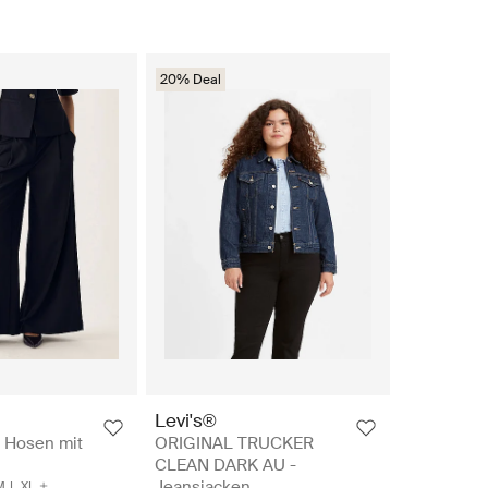
20% Deal
Levi's®
- Hosen mit
ORIGINAL TRUCKER
CLEAN DARK AU -
Jeansjacken
M
L
XL