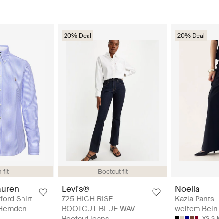
20% Deal
20% Deal
 fit
Bootcut fit
auren
Levi's®
Noella
ford Shirt
725 HIGH RISE
Kazia Pants 
 Hemden
BOOTCUT BLUE WAV -
weitem Bein
Bootcut jeans
XS
S