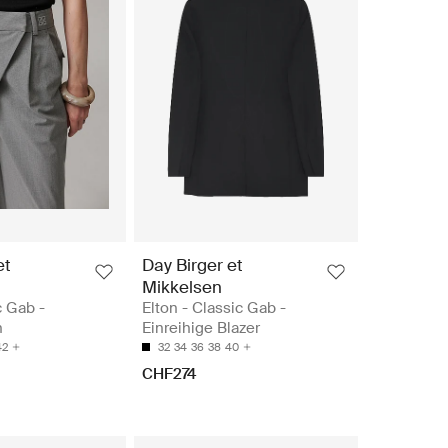
et
Day Birger et
Mikkelsen
c Gab -
Elton - Classic Gab -
n
Einreihige Blazer
42
32
34
36
38
40
CHF274