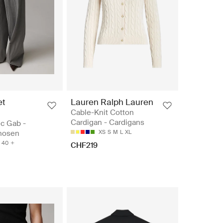
et
Lauren Ralph Lauren
Cable-Knit Cotton
Cardigan - Cardigans
ic Gab -
 hosen
XS
S
M
L
XL
40
CHF219