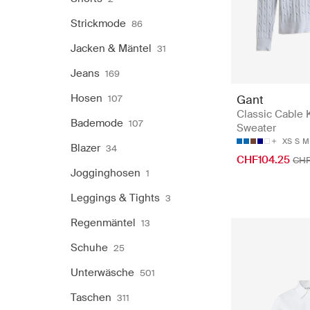
Strickmode
86
Jacken & Mäntel
31
Jeans
169
Hosen
Gant
107
Classic Cable 
Bademode
107
Sweater
XS
S
M
Blazer
34
CHF104.25
CHF
Jogginghosen
1
Leggings & Tights
3
Regenmäntel
13
Schuhe
25
Unterwäsche
501
Taschen
311