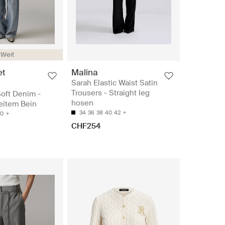
Weit
et
Malina
Sarah Elastic Waist Satin
Trousers - Straight leg
Soft Denim -
hosen
eitem Bein
34
36
38
40
42
0
CHF254