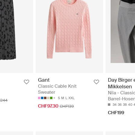
Day Birger 
Gant
Mikkelsen
Classic Cable Knit
Sweater
Nila - Classi
Barrel-Hose
S
M
L
XXL
244
34
36
38
40
CHF97.30
CHF139
CHF199