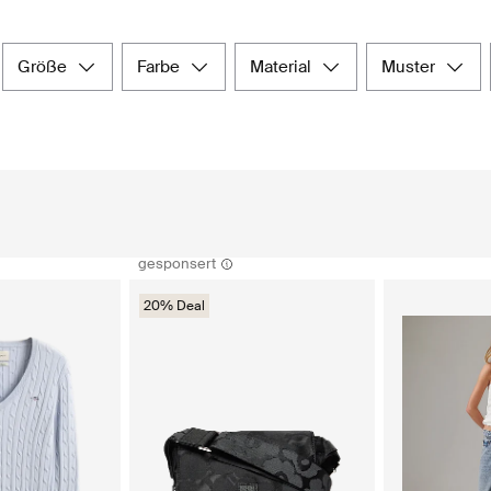
größe
farbe
material
muster
gesponsert
20% Deal