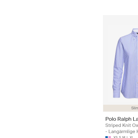
Slim
Polo Ralph L
Striped Knit Ox
- Langärmlige
XS
S
M
L
XL