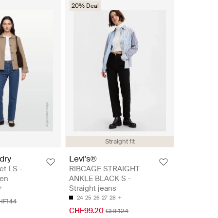
20% Deal
Straight fit
dry
Levi's®
et LS -
RIBCAGE STRAIGHT
ken
ANKLE BLACK S -
Straight jeans
24
25
26
27
28
HF144
CHF99.20
CHF124