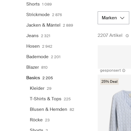
Shorts
1 089
Strickmode
2 876
marken
Jacken & Mäntel
2 889
2207 Artikel
Jeans
2 321
Hosen
2 942
Bademode
2 201
Blazer
810
gesponsert
Basics
2 205
25% Deal
Kleider
29
T-Shirts & Tops
225
Blusen & Hemden
82
Röcke
23
Shorts
2