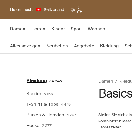
DE-
Liefern nach:
Switzerland
CH
Damen
Herren
Kinder
Sport
Wohnen
Alles anzeigen
Neuheiten
Angebote
Kleidung
Sc
Kleidung
34 646
Damen
Kleid
Basic
Kleider
5 166
T-Shirts & Tops
4 479
Blusen & Hemden
Stellen Sie sich e
4 787
kombinieren lassen.
Röcke
2 377
Jahreszeiten.