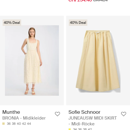
CHF424
40% Deal
40% Deal
Munthe
Sofie Schnoor
BRONIA - Midikleider
JUNEAUSW MIDI SKIRT
- Midi-Röcke
36
38
40
42
44
34
36
38
42