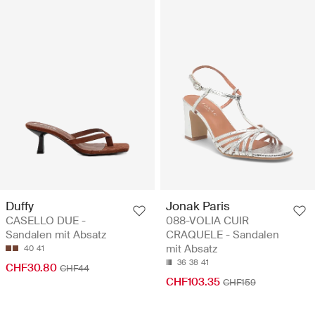
Duffy
Jonak Paris
CASELLO DUE -
088-VOLIA CUIR
Sandalen mit Absatz
CRAQUELE - Sandalen
mit Absatz
40
41
36
38
41
CHF30.80
CHF44
CHF103.35
CHF159