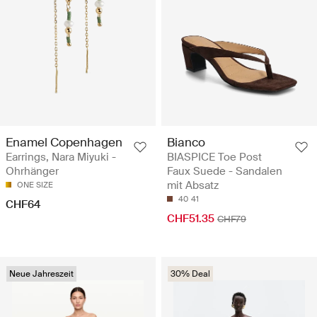
Enamel Copenhagen
Bianco
Earrings, Nara Miyuki -
BIASPICE Toe Post
Ohrhänger
Faux Suede - Sandalen
mit Absatz
ONE SIZE
40
41
CHF64
CHF51.35
CHF79
Neue Jahreszeit
30% Deal