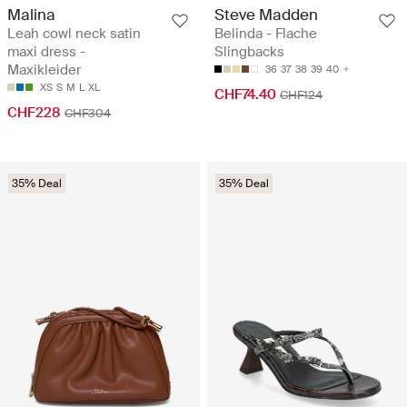
Malina
Steve Madden
Leah cowl neck satin
Belinda - Flache
maxi dress -
Slingbacks
Maxikleider
36
37
38
39
40
XS
S
M
L
XL
CHF74.40
CHF124
CHF228
CHF304
35% Deal
35% Deal