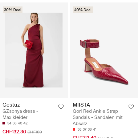
30% Deal
40% Deal
Gestuz
MIISTA
GZsonya dress -
Qori Red Ankle Strap
Maxikleider
Sandals - Sandalen mit
Absatz
34
36
40
42
36
37
38
41
CHF132.30
CHF189
CHF212.40