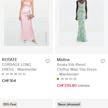
ROTATE
Malina
CORSAGE LONG
Amaia Silk Blend
DRESS - Maxikleider
Chiffon Maxi Slip Dress
- Maxikleider
34
36
38
40
42
36
38
40
42
CHF354
CHF233.80
CHF334
35% Deal
Neue Jahreszeit