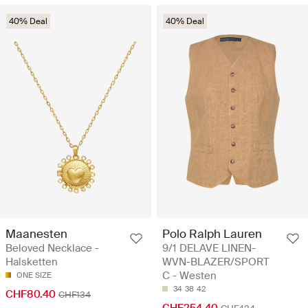
40% Deal
40% Deal
Maanesten
Polo Ralph Lauren
Beloved Necklace -
9/1 DELAVE LINEN-
Halsketten
WVN-BLAZER/SPORT
C - Westen
ONE SIZE
34
38
42
CHF80.40
CHF134
CHF254.40