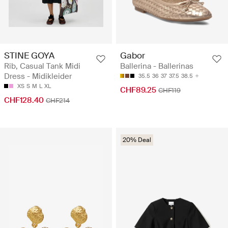
STINE GOYA
Gabor
Rib, Casual Tank Midi
Ballerina - Ballerinas
Dress - Midikleider
35.5
36
37
37.5
38.5
XS
S
M
L
XL
CHF89.25
CHF119
CHF128.40
CHF214
20% Deal