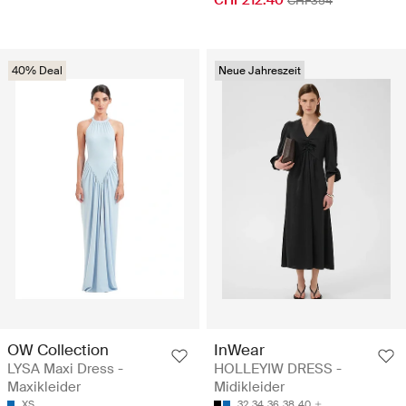
CHF354
40% Deal
Neue Jahreszeit
OW Collection
InWear
LYSA Maxi Dress -
HOLLEYIW DRESS -
Maxikleider
Midikleider
XS
32
34
36
38
40