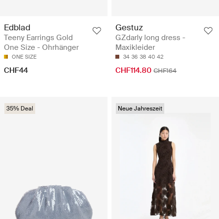
Edblad
Gestuz
Teeny Earrings Gold
GZdarly long dress -
One Size - Ohrhänger
Maxikleider
ONE SIZE
34
36
38
40
42
CHF44
CHF114.80
CHF164
35% Deal
Neue Jahreszeit