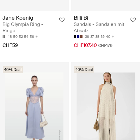
Jane Koenig
Billi Bi
Big Olympia Ring -
Sandals - Sandalen mit
Ringe
Absatz
48
50
52
54
56
36
37
38
39
40
CHF59
CHF107.40
CHF179
40% Deal
40% Deal