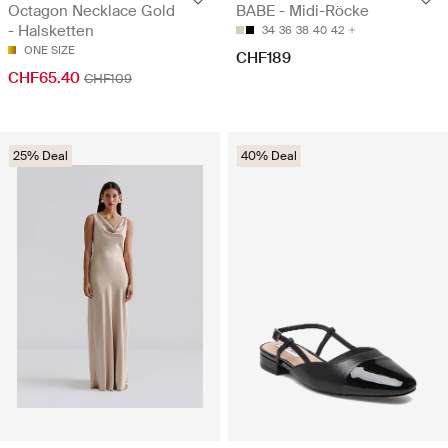
Octagon Necklace Gold
BABE - Midi-Röcke
- Halsketten
34
36
38
40
42
ONE SIZE
CHF189
CHF65.40
CHF109
25% Deal
40% Deal