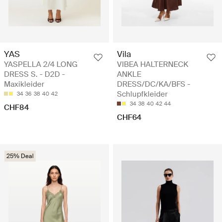
YAS
Vila
YASPELLA 2/4 LONG
VIBEA HALTERNECK
DRESS S. - D2D -
ANKLE
Maxikleider
DRESS/DC/KA/BFS -
Schlupfkleider
34
36
38
40
42
34
38
40
42
44
CHF84
CHF64
25% Deal