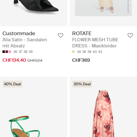
Custommade
ROTATE
Alia Satin - Sandalen
FLOWER MESH TUBE
mit Absatz
DRESS - Maxikleider
36
37
38
39
34
36
38
40
42
CHF134.40
CHF369
CHF224
40% Deal
30% Deal