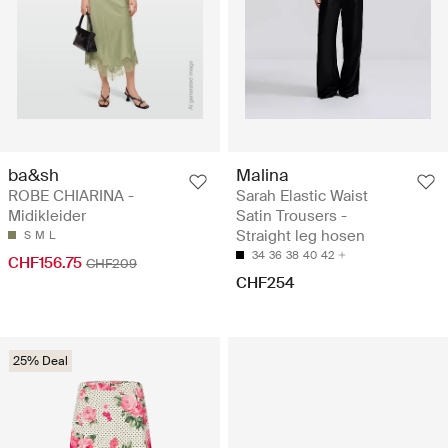
ba&sh
Malina
ROBE CHIARINA -
Sarah Elastic Waist
Midikleider
Satin Trousers -
Straight leg hosen
S
M
L
34
36
38
40
42
CHF156.75
CHF209
CHF254
25% Deal