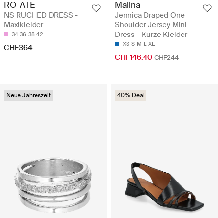
ROTATE
Malina
NS RUCHED DRESS -
Jennica Draped One
Maxikleider
Shoulder Jersey Mini
Dress - Kurze Kleider
34
36
38
42
XS
S
M
L
XL
CHF364
CHF146.40
CHF244
Neue Jahreszeit
40% Deal