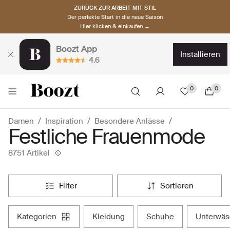
ZURÜCK ZUR ARBEIT MIT STIL
Der perfekte Start in die neue Saison
Hier klicken & einkaufen →
Boozt App
installieren
4.6
0
0
Damen
Inspiration
Besondere Anlässe
Festliche Frauenmode
8751 Artikel
filter
sortieren
kategorien
kleidung
schuhe
unterwä