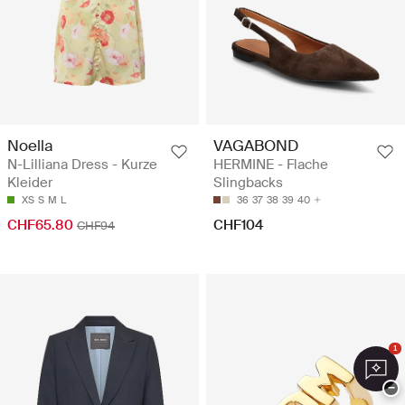
Noella
VAGABOND
N-Lilliana Dress - Kurze
HERMINE - Flache
Kleider
Slingbacks
XS
S
M
L
36
37
38
39
40
CHF65.80
CHF104
CHF94
1
−