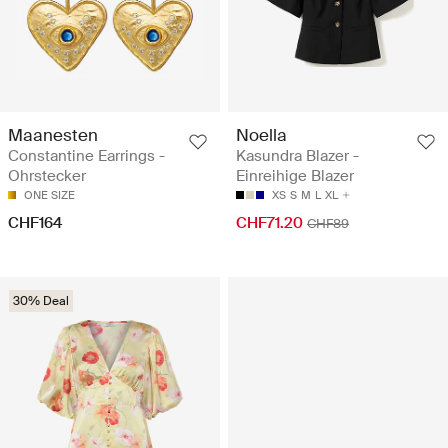
Maanesten
Noella
Constantine Earrings -
Kasundra Blazer -
Ohrstecker
Einreihige Blazer
ONE SIZE
XS
S
M
L
XL
CHF164
CHF71.20
CHF89
30% Deal