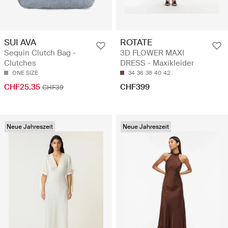
SUI AVA
ROTATE
Sequin Clutch Bag -
3D FLOWER MAXI
Clutches
DRESS - Maxikleider
ONE SIZE
34
36
38
40
42
CHF25.35
CHF399
CHF39
Neue Jahreszeit
Neue Jahreszeit