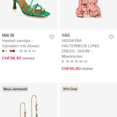
Billi Bi
YAS
Heeled sandals -
YASSKYRA
Sandalen mit Absatz
HALTERNECK LONG
DRESS- SHOW -
38
39
41
42
Maxikleider
CHF98.40
CHF164
34
36
38
40
42
CHF65.80
CHF94
Neue Jahreszeit
35% Deal