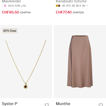
Maxikleider
Keilabsatz Schuhe
XS/S
S/M
L/XL
36
37.5
38
38.5
39
CHF85.50
CHF77.40
CHF114
CHF129
40% Deal
Syster P
Munthe