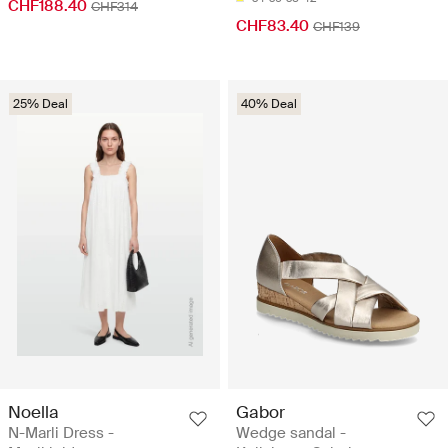
CHF188.40
CHF314
CHF83.40
CHF139
25% Deal
40% Deal
Noella
Gabor
N-Marli Dress -
Wedge sandal -