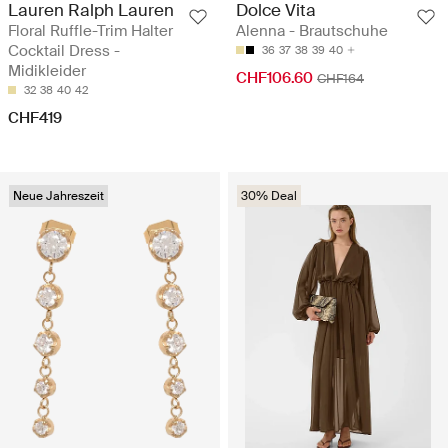
Lauren Ralph Lauren
Dolce Vita
Floral Ruffle-Trim Halter
Alenna - Brautschuhe
Cocktail Dress -
36
37
38
39
40
Midikleider
CHF106.60
CHF164
32
38
40
42
CHF419
Neue Jahreszeit
30% Deal