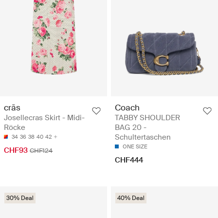
crās
Coach
Josellecras Skirt - Midi-
TABBY SHOULDER
Röcke
BAG 20 -
Schultertaschen
34
36
38
40
42
ONE SIZE
CHF93
CHF124
CHF444
30% Deal
40% Deal