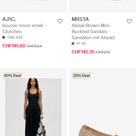
A.P.C.
MIISTA
bourse ninon small -
Abisai Brown Mini
Clutches
Buckled Sandals -
Sandalen mit Absatz
ONE SIZE
37
40
CHF145.60
CHF224
CHF142.35
CHF219
40% Deal
25% Deal