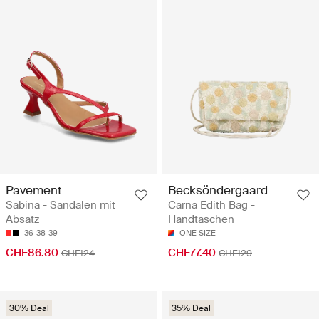
Pavement
Becksöndergaard
Sabina - Sandalen mit
Carna Edith Bag -
Absatz
Handtaschen
36
38
39
ONE SIZE
CHF86.80
CHF77.40
CHF124
CHF129
30% Deal
35% Deal