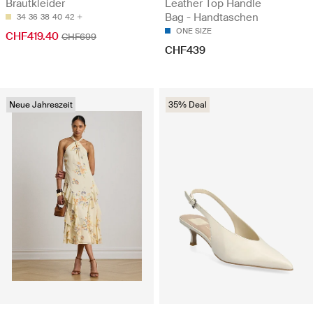
Brautkleider
Leather Top Handle
Bag - Handtaschen
34
36
38
40
42
ONE SIZE
CHF419.40
CHF699
CHF439
Neue Jahreszeit
35% Deal