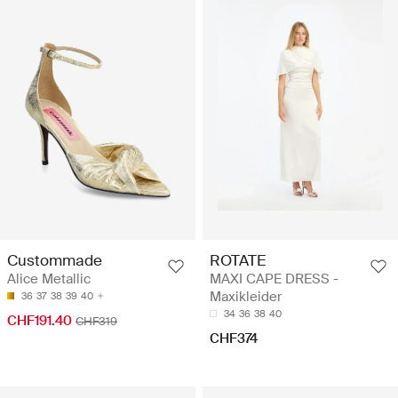
ROTATE
Custommade
MAXI CAPE DRESS -
Alice Metallic
Maxikleider
36
37
38
39
40
34
36
38
40
CHF191.40
CHF319
CHF374