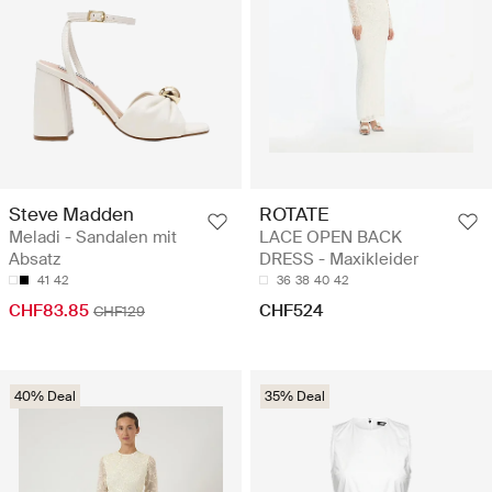
Steve Madden
ROTATE
Meladi - Sandalen mit
LACE OPEN BACK
Absatz
DRESS - Maxikleider
41
42
36
38
40
42
CHF83.85
CHF524
CHF129
40% Deal
35% Deal