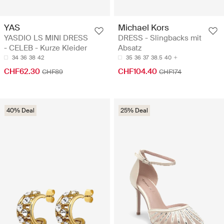
YAS
Michael Kors
YASDIO LS MINI DRESS
DRESS - Slingbacks mit
- CELEB - Kurze Kleider
Absatz
34
36
38
42
35
36
37
38.5
40
CHF62.30
CHF104.40
CHF89
CHF174
40% Deal
25% Deal