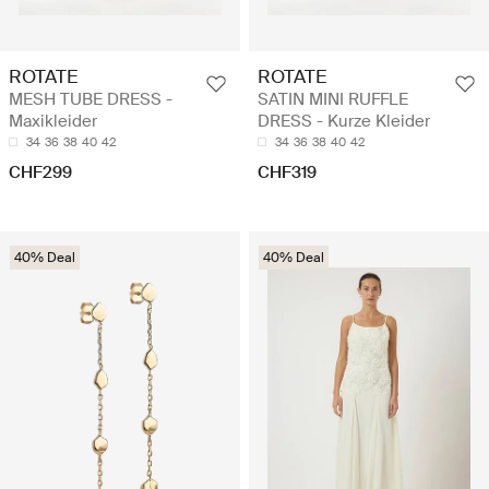
ROTATE
ROTATE
MESH TUBE DRESS -
SATIN MINI RUFFLE
Maxikleider
DRESS - Kurze Kleider
34
36
38
40
42
34
36
38
40
42
CHF299
CHF319
40% Deal
40% Deal