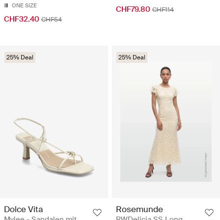
ONE SIZE
CHF79.80
CHF114
CHF32.40
CHF54
25% Deal
25% Deal
Dolce Vita
Rosemunde
Mylee - Sandalen mit
RWDelicia SS Long