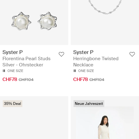
Syster P
Syster P
Florentina Pearl Studs
Herringbone Twisted
Silver - Ohrstecker
Necklace
ONE SIZE
ONE SIZE
CHF78
CHF78
CHF104
CHF104
35% Deal
Neue Jahreszeit