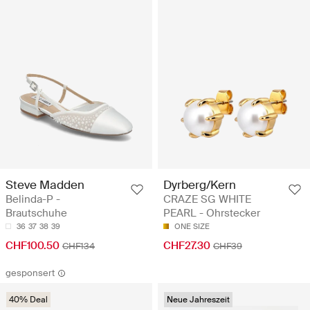
Steve Madden
Dyrberg/Kern
Belinda-P -
CRAZE SG WHITE
Brautschuhe
PEARL - Ohrstecker
36
37
38
39
ONE SIZE
CHF100.50
CHF27.30
CHF134
CHF39
gesponsert
40% Deal
Neue Jahreszeit