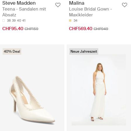
Steve Madden
Malina
Teena - Sandalen mit
Louise Bridal Gown -
Absatz
Maxikleider
38
39
40
41
34
CHF95.40
CHF569.40
CHF159
CHF949
40% Deal
Neue Jahreszeit