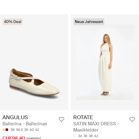
40% Deal
Neue Jahreszeit
ANGULUS
ROTATE
Ballerina - Ballerinas
SATIN MAXI DRESS -
Maxikleider
38
38.5
39
40
42
34
36
38
42
CHF98.40
CHF164