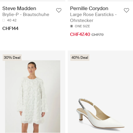
Steve Madden
Pernille Corydon
Brylie-P - Brautschuhe
Large Rose Earsticks -
Ohrstecker
40
42
ONE SIZE
CHF144
CHF47.40
CHF79
30% Deal
40% Deal