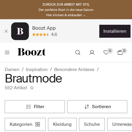
ZURÜCK ZUR ARBEIT MIT STIL
Der perfekte Start in die neue Saison
Hier klicken & einkaufen →
Boozt App
installieren
4.6
0
0
Damen
Inspiration
Besondere Anlässe
Brautmode
552 Artikel
filter
sortieren
kategorien
kleidung
schuhe
unterwä