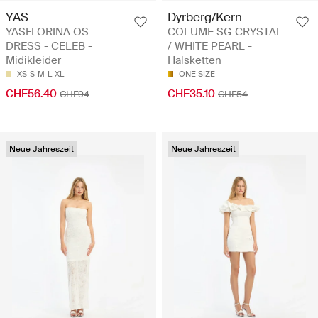
YAS
Dyrberg/Kern
YASFLORINA OS
COLUME SG CRYSTAL
DRESS - CELEB -
/ WHITE PEARL -
Midikleider
Halsketten
XS
S
M
L
XL
ONE SIZE
CHF56.40
CHF35.10
CHF94
CHF54
Neue Jahreszeit
Neue Jahreszeit