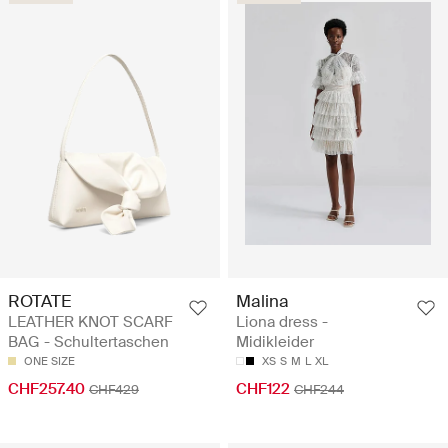
ROTATE
Malina
LEATHER KNOT SCARF
Liona dress -
BAG - Schultertaschen
Midikleider
ONE SIZE
XS
S
M
L
XL
CHF257.40
CHF122
CHF429
CHF244