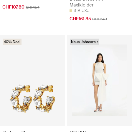
Maxikleider
CHF107.80
CHF154
S
M
L
XL
CHF161.85
CHF249
40% Deal
Neue Jahreszeit