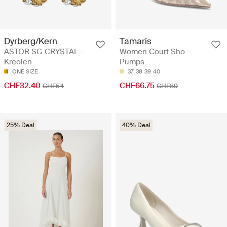
Dyrberg/Kern
Tamaris
ASTOR SG CRYSTAL -
Women Court Sho -
Kreolen
Pumps
ONE SIZE
37
38
39
40
CHF32.40
CHF66.75
CHF54
CHF89
25% Deal
40% Deal