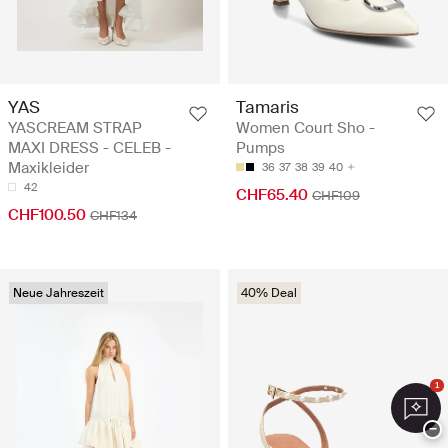
YAS
Tamaris
YASCREAM STRAP
Women Court Sho -
MAXI DRESS - CELEB -
Pumps
Maxikleider
36
37
38
39
40
42
CHF65.40
CHF109
CHF100.50
CHF134
Neue Jahreszeit
40% Deal
1
−