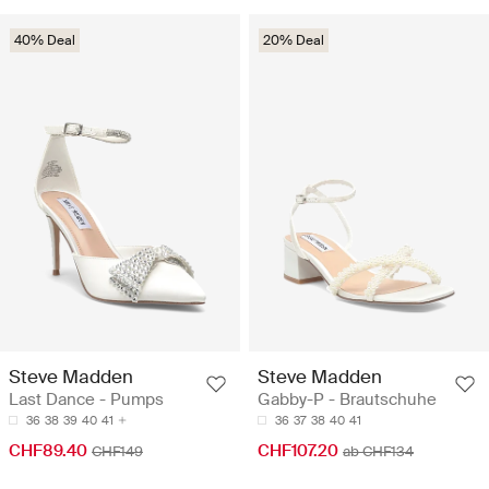
40% Deal
20% Deal
Steve Madden
Steve Madden
Last Dance - Pumps
Gabby-P - Brautschuhe
36
38
39
40
41
36
37
38
40
41
CHF89.40
CHF107.20
CHF149
ab CHF134