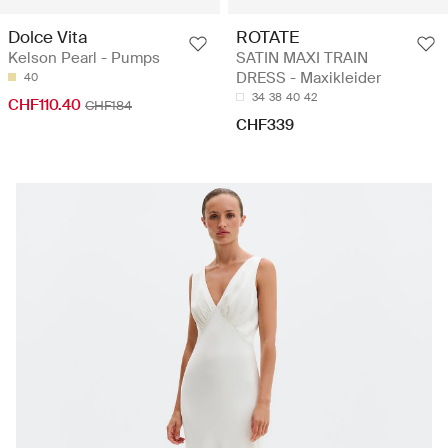
Dolce Vita
ROTATE
Kelson Pearl - Pumps
SATIN MAXI TRAIN
DRESS - Maxikleider
40
34
38
40
42
CHF110.40
CHF184
CHF339