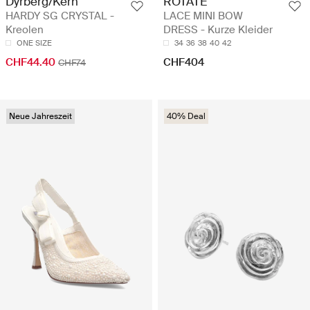
Dyrberg/Kern
ROTATE
HARDY SG CRYSTAL -
LACE MINI BOW
Kreolen
DRESS - Kurze Kleider
ONE SIZE
34
36
38
40
42
CHF44.40
CHF404
CHF74
Neue Jahreszeit
40% Deal