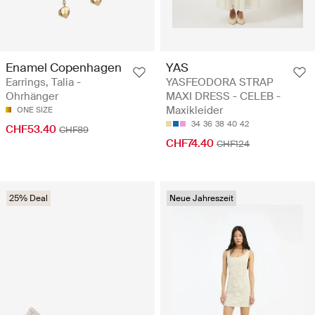
Enamel Copenhagen
YAS
Earrings, Talia -
YASFEODORA STRAP
Ohrhänger
MAXI DRESS - CELEB -
Maxikleider
ONE SIZE
34
36
38
40
42
CHF53.40
CHF89
CHF74.40
CHF124
25% Deal
Neue Jahreszeit