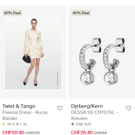
40% Deal
40% Deal
Twist & Tango
Dyrberg/Kern
Freesia Dress - Kurze
DESSA SS CRYSTAL -
Kleider
Kreolen
XS
S
M
L
XL
ONE SIZE
CHF131.40
CHF26.40
CHF219
CHF44