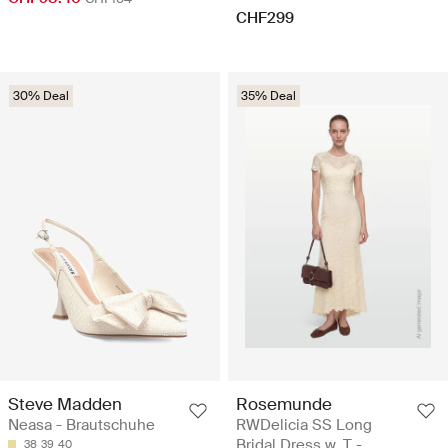
CHF299
30% Deal
35% Deal
Steve Madden
Rosemunde
Neasa - Brautschuhe
RWDelicia SS Long
Bridal Dress w. T -
38
39
40