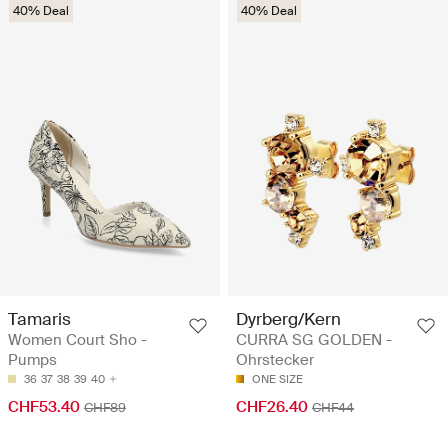
40% Deal
40% Deal
Tamaris
Dyrberg/Kern
Women Court Sho -
CURRA SG GOLDEN -
Pumps
Ohrstecker
36
37
38
39
40
ONE SIZE
CHF53.40
CHF26.40
CHF89
CHF44