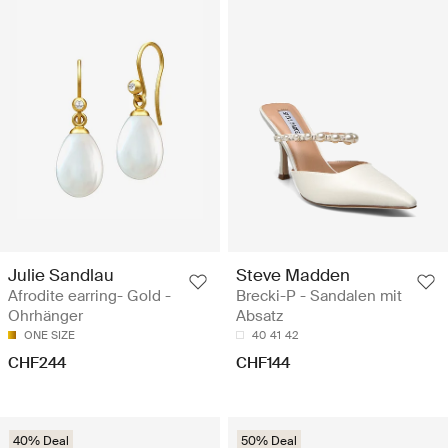
Julie Sandlau
Steve Madden
Afrodite earring- Gold -
Brecki-P - Sandalen mit
Ohrhänger
Absatz
ONE SIZE
40
41
42
CHF244
CHF144
40% Deal
50% Deal