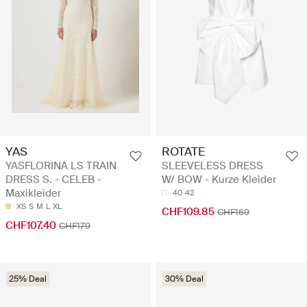
YAS
ROTATE
YASFLORINA LS TRAIN
SLEEVELESS DRESS
DRESS S. - CELEB -
W/ BOW - Kurze Kleider
Maxikleider
40
42
XS
S
M
L
XL
CHF109.85
CHF169
CHF107.40
CHF179
25% Deal
30% Deal