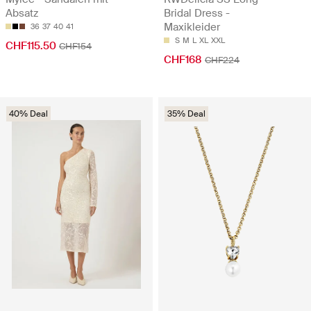
Absatz
Bridal Dress -
Maxikleider
36
37
40
41
S
M
L
XL
XXL
CHF115.50
CHF154
CHF168
CHF224
40% Deal
35% Deal