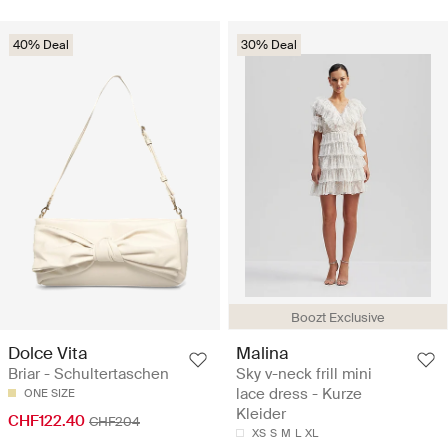
40% Deal
30% Deal
Boozt Exclusive
Dolce Vita
Malina
Briar - Schultertaschen
Sky v-neck frill mini
lace dress - Kurze
ONE SIZE
Kleider
CHF122.40
CHF204
XS
S
M
L
XL